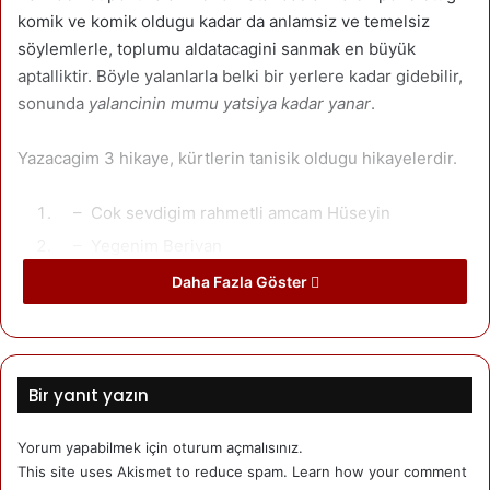
komik ve komik oldugu kadar da anlamsiz ve temelsiz
söylemlerle, toplumu aldatacagini sanmak en büyük
aptalliktir. Böyle yalanlarla belki bir yerlere kadar gidebilir,
sonunda
yalancinin mumu yatsiya kadar yanar
.
Yazacagim 3 hikaye, kürtlerin tanisik oldugu hikayelerdir.
– Cok sevdigim rahmetli amcam Hüseyin
– Yegenim Berivan
– Kürt bilgesi Musa Anter esek hikayesi
Daha Fazla Göster
Cok sevdigim rahmetli amcam Hüseyin: O’nun bir cok
özellikleri vardi, onlarla sayfalari isgal etmek istemiyorum.
Sunu söyleyeyim, amcam Hüseyin empatisi cok zengin bir
Bir yanıt yazın
insandi. 40 sene önce elinde ne varsa satti. Sehirler arasi
calisan bir otobüs aldi. Birgün otobüsle tur yaparken,
Yorum yapabilmek için
oturum açmalısınız
.
otobüste namaz kiliyor. Namazdan sonra 3 ülkücü genc
This site uses Akismet to reduce spam.
Learn how your comment