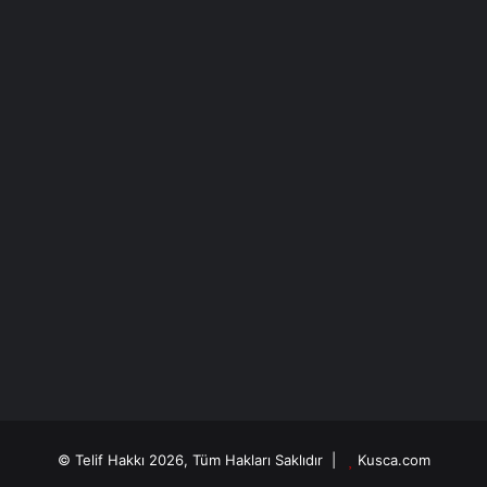
Son yazıları
Yazarın yazıları
Bayram Kızılkaya
04/11/2025
Seni unutmayacağız
18/09/2024
Sessizlik Kulesi
Bayram Kızılkaya
09/05/2024
Son kızın acıklı hikayesi
Bayram Kızılkaya
18/10/2023
Zurnacı verirse davulcu ne yapsın?
© Telif Hakkı 2026, Tüm Hakları Saklıdır |
Kusca.com