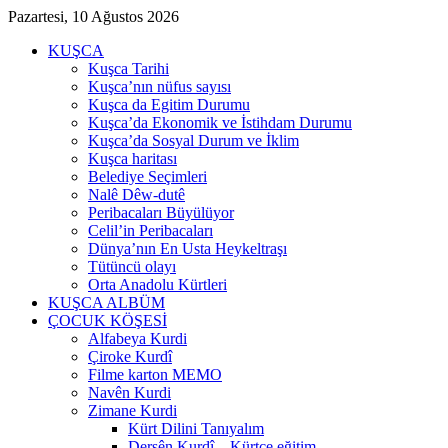
Pazartesi, 10 Ağustos 2026
KUŞCA
Kuşca Tarihi
Kuşca’nın nüfus sayısı
Kuşca da Egitim Durumu
Kuşca’da Ekonomik ve İstihdam Durumu
Kuşca’da Sosyal Durum ve İklim
Kuşca haritası
Belediye Seçimleri
Nalê Dêw-dutê
Peribacaları Büyülüyor
Celil’in Peribacaları
Dünya’nın En Usta Heykeltraşı
Tütüncü olayı
Orta Anadolu Kürtleri
KUŞCA ALBÜM
ÇOCUK KÖŞESİ
Alfabeya Kurdi
Çiroke Kurdî
Filme karton MEMO
Navên Kurdi
Zimane Kurdi
Kürt Dilini Tanıyalım
Dersên Kurdî – Kürtçe eğitim