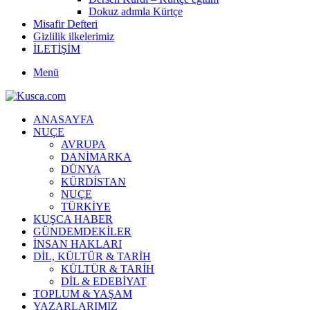
Dokuz adımla Kürtçe
Misafir Defteri
Gizlilik ilkelerimiz
İLETİŞİM
Menü
ANASAYFA
NUÇE
AVRUPA
DANİMARKA
DÜNYA
KÜRDİSTAN
NUÇE
TÜRKİYE
KUŞCA HABER
GÜNDEMDEKİLER
İNSAN HAKLARI
DİL, KÜLTÜR & TARİH
KÜLTÜR & TARİH
DİL & EDEBİYAT
TOPLUM & YAŞAM
YAZARLARIMIZ