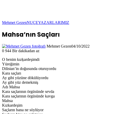
Mehmet Gezen
NUÇE
YAZARLARIMIZ
Mahsa’nın Saçları
Mehmet Gezen
04/10/2022
0
944
Bir dakikadan az
O benim kızķardeşimdi
Yüreğimin
Dilistan’in doğusunda oturuyordu
Kara saçları
Ay gibi yüzüne dökülüyordu
Ay gibi yüz demekmiş
Adı Mahsa
Kara saçlarının örgüsünde sevda
Kara saçlarının örgüsünde kavga
Mahsa
Kızkardeşim
Saçların bana ne söylüyor