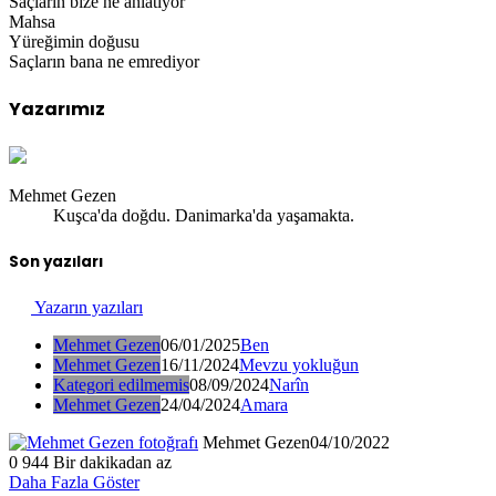
Saçların bize ne anlatıyor
Mahsa
Yüreğimin doğusu
Saçların bana ne emrediyor
Yazarımız
Mehmet Gezen
Kuşca'da doğdu. Danimarka'da yaşamakta.
Son yazıları
Yazarın yazıları
Mehmet Gezen
06/01/2025
Ben
Mehmet Gezen
16/11/2024
Mevzu yokluğun
Kategori edilmemis
08/09/2024
Narîn
Mehmet Gezen
24/04/2024
Amara
Mehmet Gezen
04/10/2022
0
944
Bir dakikadan az
Daha Fazla Göster