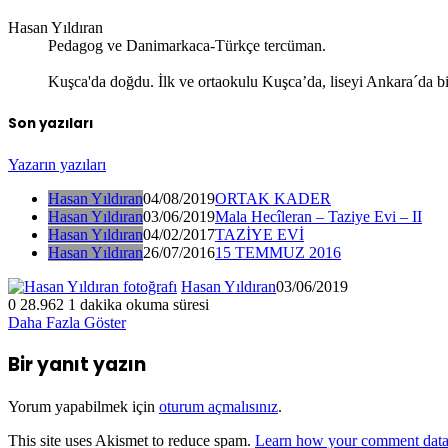
Hasan Yıldıran
Pedagog ve Danimarkaca-Türkçe tercüman.
Kuşca'da doğdu. İlk ve ortaokulu Kuşca’da, liseyi Ankara´da bi
Son yazıları
Yazarın yazıları
Hasan Yıldıran
04/08/2019
ORTAK KADER
Hasan Yıldıran
03/06/2019
Mala Hecîleran – Taziye Evi – II
Hasan Yıldıran
04/02/2017
TAZİYE EVİ
Hasan Yıldıran
26/07/2016
15 TEMMUZ 2016
Hasan Yıldıran
03/06/2019
0
28.962
1 dakika okuma süresi
Daha Fazla Göster
Bir yanıt yazın
Yorum yapabilmek için
oturum açmalısınız
.
This site uses Akismet to reduce spam.
Learn how your comment data 