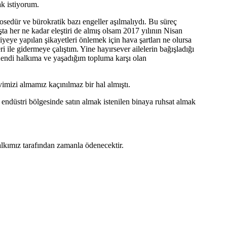
ak istiyorum.
rosedür ve bürokratik bazı engeller aşılmalıydı. Bu süreç
aşta her ne kadar eleştiri de almış olsam 2017 yılının Nisan
iyeye yapılan şikayetleri önlemek için hava şartları ne olursa
i ile gidermeye çalıştım. Yine hayırsever ailelerin bağışladığı
Kendi halkıma ve yaşadığım topluma karşı olan
vimizi almamız kaçınılmaz bir hal almıştı.
 endüstri bölgesinde satın almak istenilen binaya ruhsat almak
halkımız tarafından zamanla ödenecektir.