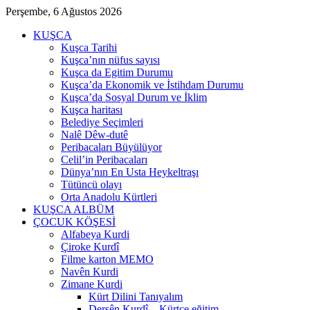
Perşembe, 6 Ağustos 2026
KUŞCA
Kuşca Tarihi
Kuşca’nın nüfus sayısı
Kuşca da Egitim Durumu
Kuşca’da Ekonomik ve İstihdam Durumu
Kuşca’da Sosyal Durum ve İklim
Kuşca haritası
Belediye Seçimleri
Nalê Dêw-dutê
Peribacaları Büyülüyor
Celil’in Peribacaları
Dünya’nın En Usta Heykeltraşı
Tütüncü olayı
Orta Anadolu Kürtleri
KUŞCA ALBÜM
ÇOCUK KÖŞESİ
Alfabeya Kurdi
Çiroke Kurdî
Filme karton MEMO
Navên Kurdi
Zimane Kurdi
Kürt Dilini Tanıyalım
Dersên Kurdî – Kürtçe eğitim