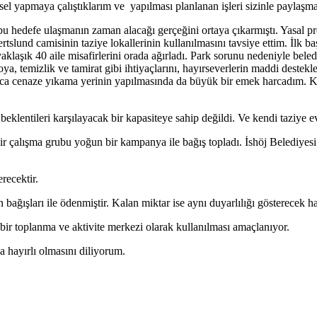
sel yapmaya çalıştıklarım ve yapılması planlanan işleri sizinle paylaşm
, bu hedefe ulaşmanın zaman alacağı gerçeğini ortaya çıkarmıştı. Yasal p
bertslund camisinin taziye lokallerinin kullanılmasını tavsiye ettim. İlk b
klaşık 40 aile misafirlerini orada ağırladı. Park sorunu nedeniyle beled
a, temizlik ve tamirat gibi ihtiyaçlarını, hayırseverlerin maddi destekler
rıca cenaze yıkama yerinin yapılmasında da büyük bir emek harcadım. 
eklentileri karşılayacak bir kapasiteye sahip değildi. Ve kendi taziye e
ir çalışma grubu yoğun bir kampanya ile bağış topladı. İshöj Belediyesi
recektir.
bağışları ile ödenmiştir. Kalan miktar ise aynı duyarlılığı gösterecek 
n bir toplanma ve aktivite merkezi olarak kullanılması amaçlanıyor.
hayırlı olmasını diliyorum.