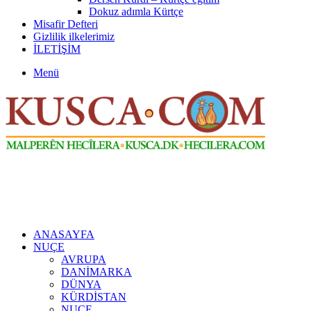
Dokuz adımla Kürtçe
Misafir Defteri
Gizlilik ilkelerimiz
İLETİŞİM
Menü
ANASAYFA
NUÇE
AVRUPA
DANİMARKA
DÜNYA
KÜRDİSTAN
NUÇE