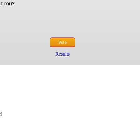
nuz mu?
Results
r!