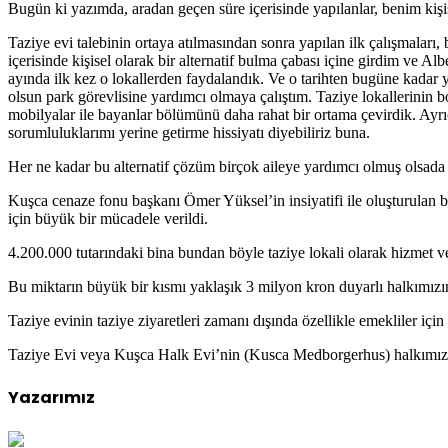
Bugün ki yazımda, aradan geçen süre içerisinde yapılanlar, benim kişi
Taziye evi talebinin ortaya atılmasından sonra yapılan ilk çalışmaları
içerisinde kişisel olarak bir alternatif bulma çabası içine girdim ve Al
ayında ilk kez o lokallerden faydalandık. Ve o tarihten bugüne kadar ya
olsun park görevlisine yardımcı olmaya çalıştım. Taziye lokallerinin boy
mobilyalar ile bayanlar bölümünü daha rahat bir ortama çevirdik. Ay
sorumluluklarımı yerine getirme hissiyatı diyebiliriz buna.
Her ne kadar bu alternatif çözüm birçok aileye yardımcı olmuş olsada b
Kuşca cenaze fonu başkanı Ömer Yüksel’in insiyatifi ile oluşturulan b
için büyük bir mücadele verildi.
4.200.000 tutarındaki bina bundan böyle taziye lokali olarak hizmet ve
Bu miktarın büyük bir kısmı yaklaşık 3 milyon kron duyarlı halkımızın 
Taziye evinin taziye ziyaretleri zamanı dışında özellikle emekliler içi
Taziye Evi veya Kuşca Halk Evi’nin (Kusca Medborgerhus) halkımıza 
Yazarımız