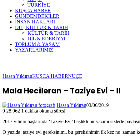
TÜRKİYE
KUŞCA HABER
GÜNDEMDEKİLER
İNSAN HAKLARI
DİL, KÜLTÜR & TARİH
KÜLTÜR & TARİH
DİL & EDEBİYAT
TOPLUM & YAŞAM
YAZARLARIMIZ
Hasan Yıldıran
KUŞCA HABER
NUÇE
Mala Hecîleran – Taziye Evi – II
Hasan Yıldıran
03/06/2019
0
28.962
1 dakika okuma süresi
2017 yılının başlarında ‘Taziye Evi’ başlıklı bir yazımı sizlerle paylaş
O yazıda; taziye evi gereksinimi, bu gereksinimin ilk kez ne zaman k