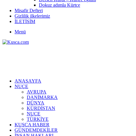
Dokuz adımla Kürtçe
Misafir Defteri
Gizlilik ilkelerimiz
İLETİŞİM
Menü
ANASAYFA
NUÇE
AVRUPA
DANİMARKA
DÜNYA
KÜRDİSTAN
NUÇE
TÜRKİYE
KUŞCA HABER
GÜNDEMDEKİLER
İNSAN HAKLARI