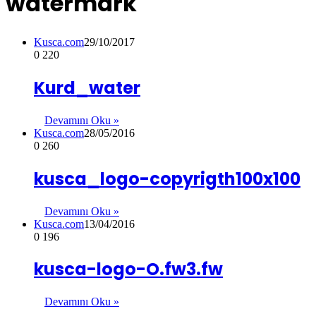
watermark
Kusca.com
29/10/2017
0
220
Kurd_water
Devamını Oku »
Kusca.com
28/05/2016
0
260
kusca_logo-copyrigth100x100
Devamını Oku »
Kusca.com
13/04/2016
0
196
kusca-logo-O.fw3.fw
Devamını Oku »