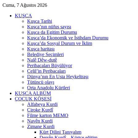
Cuma, 7 Ağustos 2026
KUŞCA
Kuşca Tarihi
Kuşca’nın nüfus sayısı
Kuşca da Egitim Durumu
Kuşca’da Ekonomik ve İstihdam Durumu
Kuşca’da Sosyal Durum ve İklim
Kuşca haritası
Belediye Seçimleri
Nalê Dêw-dutê
Peribacaları Büyülüyor
Celil’in Peribacaları
Dünya’nın En Usta Heykeltraşı
Tütüncü olayı
Orta Anadolu Kürtleri
KUŞCA ALBÜM
ÇOCUK KÖŞESİ
Alfabeya Kurdi
Çiroke Kurdî
Filme karton MEMO
Navên Kurdi
Zimane Kurdi
Kürt Dilini Tanıyalım
Dersên Kurdî – Kürtçe eğitim