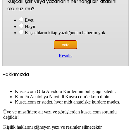
Kuşcalı şair veya yazarların herhangi bir kitabını
okunuz mu?
Evet
Hayır
Kuşcalıların kitap yazdığından haberim yok
Results
Hakkımızda
Kusca.com Orta Anadolu Kürtlerinin buluştuğu sitedir.
Kurdên Anatoliya Navîn li Kusca.com’e kom dibin.
Kusca.com er stedet, hvor midt anatolske kurdere mødes.
Üye ve misafirlere ait yazı ve görüşlerden kusca.com sorumlu
değildir!
Kişilik haklarını çiğneyen yazı ve resimler silinecektir.