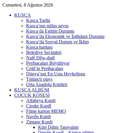
Cumartesi, 8 Ağustos 2026
KUŞCA
Kuşca Tarihi
Kuşca’nın nüfus sayısı
Kuşca da Egitim Durumu
Kuşca’da Ekonomik ve İstihdam Durumu
Kuşca’da Sosyal Durum ve İklim
Kuşca haritası
Belediye Seçimleri
Nalê Dêw-dutê
Peribacaları Büyülüyor
Celil’in Peribacaları
Dünya’nın En Usta Heykeltraşı
Tütüncü olayı
Orta Anadolu Kürtleri
KUŞCA ALBÜM
ÇOCUK KÖŞESİ
Alfabeya Kurdi
Çiroke Kurdî
Filme karton MEMO
Navên Kurdi
Zimane Kurdi
Kürt Dilini Tanıyalım
Dersên Kurdî – Kürtçe eğitim