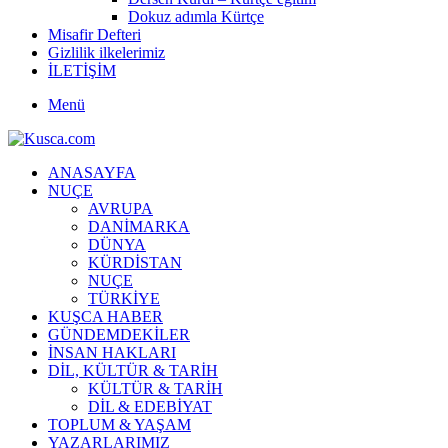
Dokuz adımla Kürtçe
Misafir Defteri
Gizlilik ilkelerimiz
İLETİŞİM
Menü
ANASAYFA
NUÇE
AVRUPA
DANİMARKA
DÜNYA
KÜRDİSTAN
NUÇE
TÜRKİYE
KUŞCA HABER
GÜNDEMDEKİLER
İNSAN HAKLARI
DİL, KÜLTÜR & TARİH
KÜLTÜR & TARİH
DİL & EDEBİYAT
TOPLUM & YAŞAM
YAZARLARIMIZ