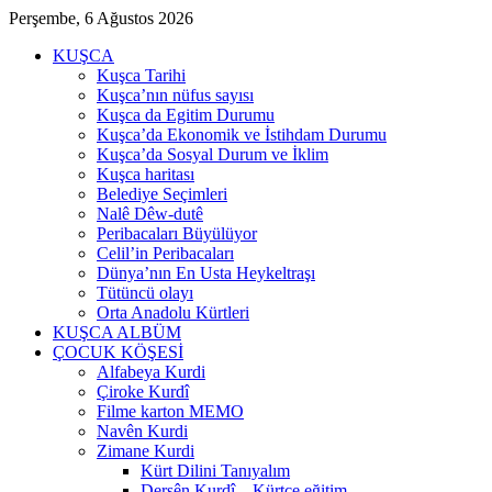
Perşembe, 6 Ağustos 2026
KUŞCA
Kuşca Tarihi
Kuşca’nın nüfus sayısı
Kuşca da Egitim Durumu
Kuşca’da Ekonomik ve İstihdam Durumu
Kuşca’da Sosyal Durum ve İklim
Kuşca haritası
Belediye Seçimleri
Nalê Dêw-dutê
Peribacaları Büyülüyor
Celil’in Peribacaları
Dünya’nın En Usta Heykeltraşı
Tütüncü olayı
Orta Anadolu Kürtleri
KUŞCA ALBÜM
ÇOCUK KÖŞESİ
Alfabeya Kurdi
Çiroke Kurdî
Filme karton MEMO
Navên Kurdi
Zimane Kurdi
Kürt Dilini Tanıyalım
Dersên Kurdî – Kürtçe eğitim