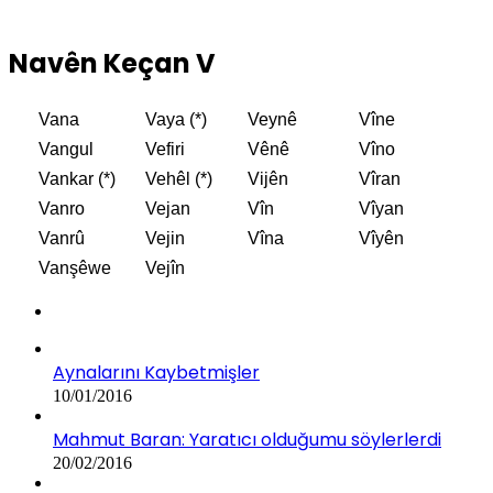
Navên Keçan V
Vana
Vaya (*)
Veynê
Vîne
Vangul
Vefiri
Vênê
Vîno
Vankar (*)
Vehêl (*)
Vijên
Vîran
Vanro
Vejan
Vîn
Vîyan
Vanrû
Vejin
Vîna
Vîyên
Vanşêwe
Vejîn
Aynalarını Kaybetmişler
10/01/2016
Mahmut Baran: Yaratıcı olduğumu söylerlerdi
20/02/2016