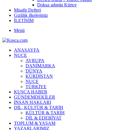
Dokuz adımla Kürtçe
Misafir Defteri
Gizlilik ilkelerimiz
İLETİŞİM
Menü
ANASAYFA
NUÇE
AVRUPA
DANİMARKA
DÜNYA
KÜRDİSTAN
NUÇE
TÜRKİYE
KUŞCA HABER
GÜNDEMDEKİLER
İNSAN HAKLARI
DİL, KÜLTÜR & TARİH
KÜLTÜR & TARİH
DİL & EDEBİYAT
TOPLUM & YAŞAM
YAZARLARIMIZ