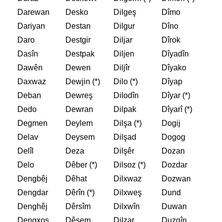
Darewan
Desko
Dilgeş
Dîmo
Dariyan
Destan
Dilgur
Dîno
Daro
Destgir
Diljar
Dîrok
Dasîn
Destpak
Diljen
Dîyadîn
Dawên
Dewen
Diljîr
Dîyako
Daxwaz
Dewjin (*)
Dilo (*)
Dîyap
Deban
Dewreş
Dilodîn
Dîyar (*)
Dedo
Dewran
Dilpak
Dîyarî (*)
Degmen
Deylem
Dilşa (*)
Dogij
Delav
Deysem
Dilşad
Dogog
Delîl
Deza
Dilşêr
Dozan
Delo
Dêber (*)
Dilsoz (*)
Dozdar
Dengbêj
Dêhat
Dilxwaz
Dozwan
Dengdar
Dêrîn (*)
Dilxweş
Dund
Denghêj
Dêrsîm
Dilxwîn
Duwan
Dengxoş
Dêsem
Dilzar
Duzgîn