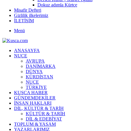
Dokuz adımla Kürtçe
Misafir Defteri
Gizlilik ilkelerimiz
İLETİŞİM
Menü
ANASAYFA
NUÇE
AVRUPA
DANİMARKA
DÜNYA
KÜRDİSTAN
NUÇE
TÜRKİYE
KUŞCA HABER
GÜNDEMDEKİLER
İNSAN HAKLARI
DİL, KÜLTÜR & TARİH
KÜLTÜR & TARİH
DİL & EDEBİYAT
TOPLUM & YAŞAM
YAZARLARIMIZ