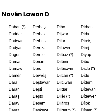
Navên Lawan D
Daban (*)
Derbaş
Diho
Dirbas
Daddar
Derbaz
Dijwar
Dirbo
Dadwar
Derbest
Dilar
Diretş
Dadyar
Dereza
Dilawer
Direj
Dager
Dermo
Dilbaz (*)
Diyap
Daman
Dersim
Dilbirîn
Dîbo
Damaw
Derûn
Dilbixwîn
Dîcle (*)
Damên
Derwêş
Dilcan (*)
Dîde
Dara
Deştawan
Dilciwan
Dîdem
Daran
Deştî
Dildar
Dîdevan
Daraş
Deşto
Dilêr (*)
Dîdewer
Darav
Desem
Dilfiroş
Dîlok
Daraz
Deskewt
Dilgerm (*)
Dîmen (*)