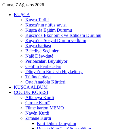
Cuma, 7 Ağustos 2026
KUŞCA
Kuşca Tarihi
Kuşca’nın nüfus sayısı
Kuşca da Egitim Durumu
Kuşca’da Ekonomik ve İstihdam Durumu
Kuşca’da Sosyal Durum ve İklim
Kuşca haritası
Belediye Seçimleri
Nalê Dêw-dutê
Peribacaları Büyülüyor
Celil’in Peribacaları
Dünya’nın En Usta Heykeltraşı
Tütüncü olayı
Orta Anadolu Kürtleri
KUŞCA ALBÜM
ÇOCUK KÖŞESİ
Alfabeya Kurdi
Çiroke Kurdî
Filme karton MEMO
Navên Kurdi
Zimane Kurdi
Kürt Dilini Tanıyalım
Dersên Kurdî – Kürtçe eğitim