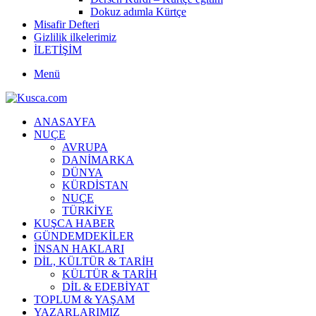
Dokuz adımla Kürtçe
Misafir Defteri
Gizlilik ilkelerimiz
İLETİŞİM
Menü
ANASAYFA
NUÇE
AVRUPA
DANİMARKA
DÜNYA
KÜRDİSTAN
NUÇE
TÜRKİYE
KUŞCA HABER
GÜNDEMDEKİLER
İNSAN HAKLARI
DİL, KÜLTÜR & TARİH
KÜLTÜR & TARİH
DİL & EDEBİYAT
TOPLUM & YAŞAM
YAZARLARIMIZ