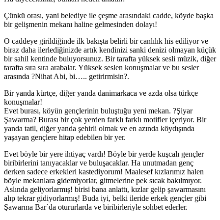
Çünkü orası, yani belediye ile çeşme arasındaki cadde, köyde başka
bir gelişmenin mekanı haline gelmesinden dolayı!
O caddeye girildiğinde ilk bakışta belirli bir canlılık his ediliyor ve
biraz daha ilerlediğinizde artık kendinizi sanki denizi olmayan küçük
bir sahil kentinde buluyorsunuz. Bir tarafta yüksek sesli müzik, diğer
tarafta sıra sıra arabalar. Yüksek seslen konuşmalar ve bu sesler
arasında ?Nihat Abi, bi….. getirirmisin?.
Bir yanda kürtçe, diğer yanda danimarkaca ve azda olsa türkçe
konuşmalar!
Evet burası, köyün gençlerinin buluştuğu yeni mekan. ?Şiyar
Şawarma? Burası bir çok yerden farklı farklı motifler içeriyor. Bir
yanda tatil, diğer yanda şehirli olmak ve en azında köydışında
yaşayan gençlere hitap edebilen bir yer.
Evet böyle bir yere ihtiyaç vardı! Böyle bir yerde kuşcalı gençler
biribirlerini tanıyacaklar ve buluşacaklar. Ha unutmadan genç
derken sadece erkekleri kastediyorum! Maalesef kızlarımız halen
böyle mekanlara gidemiyorlar, gitmelerine pek sıcak bakılmıyor.
Aslında geliyorlarmış! birisi bana anlattı, kızlar gelip şawarmasını
alıp tekrar gidiyorlarmış! Buda iyi, belki ileride erkek gençler gibi
Şawarma Bar`da otururlarda ve biribirleriyle sohbet ederler.