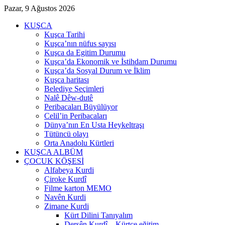
Pazar, 9 Ağustos 2026
KUŞCA
Kuşca Tarihi
Kuşca’nın nüfus sayısı
Kuşca da Egitim Durumu
Kuşca’da Ekonomik ve İstihdam Durumu
Kuşca’da Sosyal Durum ve İklim
Kuşca haritası
Belediye Seçimleri
Nalê Dêw-dutê
Peribacaları Büyülüyor
Celil’in Peribacaları
Dünya’nın En Usta Heykeltraşı
Tütüncü olayı
Orta Anadolu Kürtleri
KUŞCA ALBÜM
ÇOCUK KÖŞESİ
Alfabeya Kurdi
Çiroke Kurdî
Filme karton MEMO
Navên Kurdi
Zimane Kurdi
Kürt Dilini Tanıyalım
Dersên Kurdî – Kürtçe eğitim