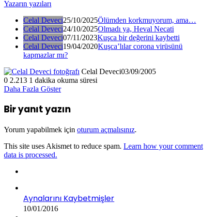
Yazarın yazıları
Celal Deveci
25/10/2025
Ölümden korkmuyorum, ama…
Celal Deveci
24/10/2025
Olmadı ya, Heval Necati
Celal Deveci
07/11/2023
Kuşca bir değerini kaybetti
Celal Deveci
19/04/2020
Kuşca’lılar corona virüsünü
kapmazlar mı?
Celal Deveci
03/09/2005
0
2.213
1 dakika okuma süresi
Daha Fazla Göster
Bir yanıt yazın
Yorum yapabilmek için
oturum açmalısınız
.
This site uses Akismet to reduce spam.
Learn how your comment
data is processed.
Aynalarını Kaybetmişler
10/01/2016