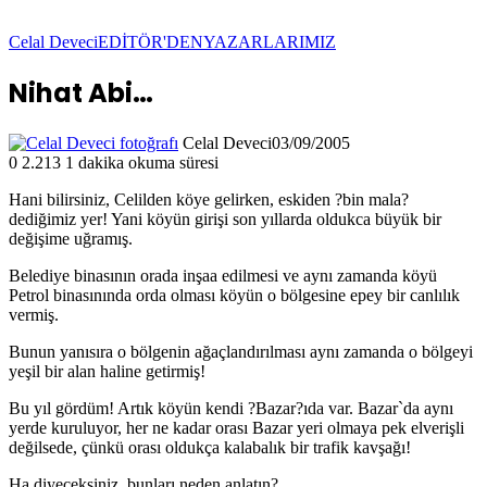
Celal Deveci
EDİTÖR'DEN
YAZARLARIMIZ
Nihat Abi…
Celal Deveci
03/09/2005
0
2.213
1 dakika okuma süresi
Hani bilirsiniz, Celilden köye gelirken, eskiden ?bin mala?
dediğimiz yer! Yani köyün girişi son yıllarda oldukca büyük bir
değişime uğramış.
Belediye binasının orada inşaa edilmesi ve aynı zamanda köyü
Petrol binasınında orda olması köyün o bölgesine epey bir canlılık
vermiş.
Bunun yanısıra o bölgenin ağaçlandırılması aynı zamanda o bölgeyi
yeşil bir alan haline getirmiş!
Bu yıl gördüm! Artık köyün kendi ?Bazar?ıda var. Bazar`da aynı
yerde kuruluyor, her ne kadar orası Bazar yeri olmaya pek elverişli
değilsede, çünkü orası oldukça kalabalık bir trafik kavşağı!
Ha diyeceksiniz, bunları neden anlatın?