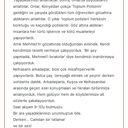
Yaşadıklarımızı anlattıktan sonra, onlarda duyduklarını
anlattılar. Onlar, Konya’dan çokça ‘Toplum Polisinin’
geldiğini ve çarşıda gördükleri tüm öğrencileri gözaltına
aldıklarını anlattılar. O yıllar ‘toplum polisleri’ herkesin
korktuğu ve kaçındığı polislerdi. Göz altına aldıkları
insanlara her türlü işkence ve kötü muameleyi
yapıyorlardı.
Artık Mehmet’in gözaltında olduğundan emindik. Kendi
kendimize teselli vermeye çalışıyorduk. ‘Bir şey
yapmadık, Mehmet’i bırakırlar’ diye kendimizi inandırmaya
çalışıyorduk.
Kelhasanlı arkadaşlar, bize çok misafirperverlik
yapıyorlardı. Bolca çay, tereyağlı ekmek ve peynir derken
sohbette daldık. Arkadaşlarla, Kuşca ve Kelhasanlılar
arasında geçen eski konuşmaları ve fıkraları birbirimize
anlatıyorduk. Hem gülüyor hem de köylülerimize ait
sözlerle şakalaşıyorduk.
Saat akşam 9-10’u bulmuştu
Bir ara yaşadıklarımızı unutmuştuk bile.
Derken… Camdan bir tıklama!
ve bir ses!