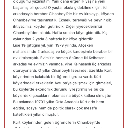
olduğumu yazmıştım. Yani daha ergenlik yaşına yeni
başlamış bir çocuk! O yaşta, okula gidebilmek için, iki
arkadaşıyla beraber Cihanbeyli’de bir ev kiralayıp, köyden
Cihanbeyli’ye taşınmıştık. Ekmek, tereyağı ve peynir gibi
ihtiyacımızı köyden getirirdik. Diğer yiyeceklerimizi
Cihanbeyli’den alırdık. Hafta sonları köye giderdik. Kış
aylarından 2 yada 3 haftada bir köye giderdik.
Lise 1’e gittiğim yıl, yani 1979 yılında, Atçeken
mahallesinde 2 arkadaş ve küçük kardeşimle beraber bir
ev kiralamıştık. Evimizin hemen önünde iki Kelhasanlı
arkadaş ve evimizin yanında, yine Kelhasanlı üç arkadaş
oturuyorlardı. O yıllar Cihanbeyli lisesinde, özellikle Kürt
köylerinden kalabalık bir öğrenci grubu vardı. Kürt
köylerindeki erkeklerin Avrupa’ya çalışmak için gitmeleri,
bu köylerde ekonomik durumu iyileştirmiş ve bu da
köylerdeki çocukların okumasına büyük katkısı olmuştur.
Bu anlamda 1970’li yıllar Orta Anadolu Kürtlerin hem
eğitim, sosyal hem de politik olarak çok mesafe
katettikleri yıllar olmuştur.
Kürt köylerinden gelen öğrencilerin Cihanbeyli’de