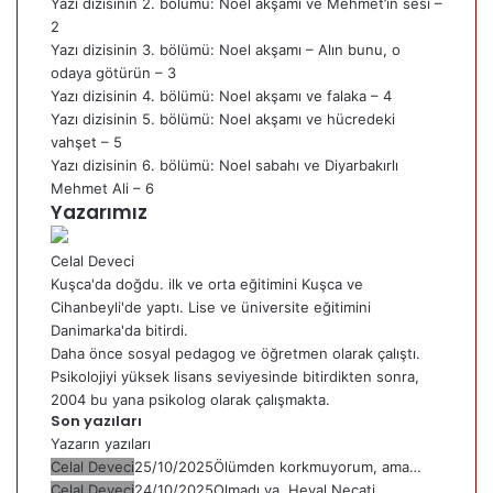
Yazı dizisinin 2. bölümü:
Noel akşamı ve Mehmet’in sesi –
2
Yazı dizisinin 3. bölümü:
Noel akşamı – Alın bunu, o
odaya götürün – 3
Yazı dizisinin 4. bölümü:
Noel akşamı ve falaka – 4
Yazı dizisinin 5. bölümü:
Noel akşamı ve hücredeki
vahşet – 5
Yazı dizisinin 6. bölümü:
Noel sabahı ve Diyarbakırlı
Mehmet Ali – 6
Yazarımız
Celal Deveci
Kuşca'da doğdu. ilk ve orta eğitimini Kuşca ve
Cihanbeyli'de yaptı. Lise ve üniversite eğitimini
Danimarka'da bitirdi.
Daha önce sosyal pedagog ve öğretmen olarak çalıştı.
Psikolojiyi yüksek lisans seviyesinde bitirdikten sonra,
2004 bu yana psikolog olarak çalışmakta.
Son yazıları
Yazarın yazıları
Celal Deveci
25/10/2025
Ölümden korkmuyorum, ama…
Celal Deveci
24/10/2025
Olmadı ya, Heval Necati