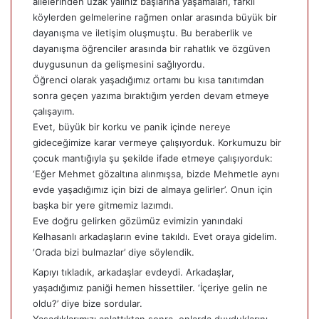
ailelerinden uzak yalınız başlarına yaşamaları, farklı
köylerden gelmelerine rağmen onlar arasında büyük bir
dayanışma ve iletişim oluşmuştu. Bu beraberlik ve
dayanışma öğrenciler arasında bir rahatlık ve özgüven
duygusunun da gelişmesini sağlıyordu.
Öğrenci olarak yaşadığımız ortamı bu kısa tanıtımdan
sonra geçen yazıma bıraktığım yerden devam etmeye
çalışayım.
Evet, büyük bir korku ve panik içinde nereye
gideceğimize karar vermeye çalışıyorduk. Korkumuzu bir
çocuk mantığıyla şu şekilde ifade etmeye çalışıyorduk:
‘Eğer Mehmet gözaltına alınmışsa, bizde Mehmetle aynı
evde yaşadığımız için bizi de almaya gelirler’. Onun için
başka bir yere gitmemiz lazımdı.
Eve doğru gelirken gözümüz evimizin yanındaki
Kelhasanlı arkadaşların evine takıldı. Evet oraya gidelim.
‘Orada bizi bulmazlar’ diye söylendik.
Kapıyı tıkladık, arkadaşlar evdeydi. Arkadaşlar,
yaşadığımız paniği hemen hissettiler. ‘İçeriye gelin ne
oldu?’ diye bize sordular.