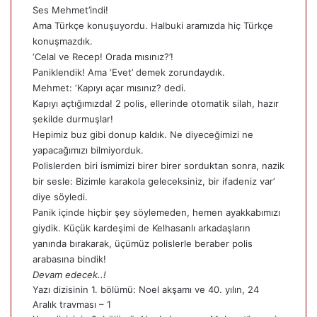
Ses Mehmet’indi!
Ama Türkçe konuşuyordu. Halbuki aramızda hiç Türkçe
konuşmazdık.
‘Celal ve Recep! Orada mısınız?’!
Paniklendik! Ama ‘Evet’ demek zorundaydık.
Mehmet: ‘Kapıyı açar mısınız? dedi.
Kapıyı açtığımızda! 2 polis, ellerinde otomatik silah, hazır
şekilde durmuşlar!
Hepimiz buz gibi donup kaldık. Ne diyeceğimizi ne
yapacağımızı bilmiyorduk.
Polislerden biri ismimizi birer birer sorduktan sonra, nazik
bir sesle: Bizimle karakola geleceksiniz, bir ifadeniz var’
diye söyledi.
Panik içinde hiçbir şey söylemeden, hemen ayakkabımızı
giydik. Küçük kardeşimi de Kelhasanlı arkadaşların
yanında bırakarak, üçümüz polislerle beraber polis
arabasına bindik!
Devam edecek..!
Yazı dizisinin 1. bölümü:
Noel akşamı ve 40. yılın, 24
Aralık travması – 1