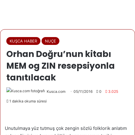
KUŞCA HABER
NUÇE
Orhan Doğru’nun kitabı
MEM og ZIN resepsiyonla
tanıtılacak
Kusca.com
05/11/2016
0
3.025
1 dakika okuma süresi
Unutulmaya yüz tutmuş çok zengin sözlü folklorik anlatım