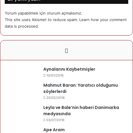
Saat 19 – 20: Konuşmacılar ve kitaptan dinleti.
Saat 20 – 21: Kitap imza, canlı müzik.
Yorum yapabilmek için
oturum açmalısınız
.
This site uses Akismet to reduce spam.
Learn how your comment
Sponsorlar:
data is processed.
Müzik: Group Eftelya, Nedim Dağ ve Necati Gezen.
Yemek: Theburger Herlev, theburger.dk
Salon kiralama: Dansk-Kuşça Kulturforening
Yazarımız
Aynalarını Kaybetmişler
10/01/2016
Kusca.com
Mahmut Baran: Yaratıcı olduğumu
söylerlerdi
Son yazıları
Yazarın yazıları
20/02/2016
Leyla ve Bale’nin haberi Danimarka
19/11/2025
Kuşcalıların Seçim Başarısı
medyasında
03/07/2016
Ape Aram