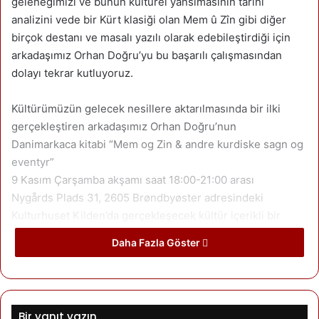
geleneğimizi ve bunun kültürel yansımasının tarihi
analizini vede bir Kürt klasiği olan Mem û Zîn gibi diğer
birçok destanı ve masalı yazılı olarak edebileştirdiği için
arkadaşımız Orhan Doğru’yu bu başarılı çalışmasından
dolayı tekrar kutluyoruz.
Kültürümüzün gelecek nesillere aktarılmasında bir ilki
gerçekleştiren arkadaşımız Orhan Doğru’nun
Danimarkaca kitabi “Mem og Zin & andre kurdiske sagn og
eventyr”
9 Kasım Çarşamba akşamı saat 18:00-21:00 arası
Nygårds Plads 31, 2605 Brøndbyøster adresindeki
Kulturhuset Kilden’da gerçekleşecek kültür içerikli bir
resepsiyonla biz okuyucularıyla buluşacak.
Daha Fazla Göster
Program:
Saat 18 – 19: Aperatif atıştırmalar, içecek, canlı müzik ve
kitap imza.
Bir yanıt yazın