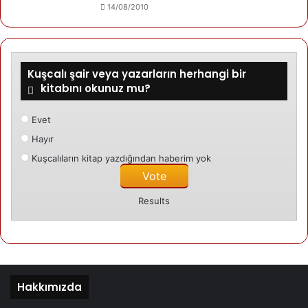
14/08/2010
DANİMARKA
04/08/2025
Mahmut Erdem: »Kişi, farkında olmadan
entegre olur«
Kuşcalı şair veya yazarların herhangi bir
kitabını okunuz mu?
DANİMARKA
Evet
18/04/2025
Vallensbæk’te Entegrasyon – Topluluk ve
Hayır
Sorumluluk El Ele Gittiğinde
Kuşcalıların kitap yazdığından haberim yok
DANİMARKA
Results
18/04/2025
Orta Anadolu Kürtlerine ışık tutan 20 yıllık
araştırma
Hakkımızda
Erdal Çolak