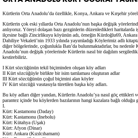
Kürtlerin Orta Anadolu’da özellikle, Konya, Ankara ve Kırşehir yöre
Kürtlerin çok eski yıllarda Orta Anadolu’nun başka değişik yörelerind
anlıyoruz. Yöreyi dolaşan bazı gezginlerin düzenledikleri haritalarda i
ilçesine bağlı Zincirlikuyu köyünün adı, örneğin Kürdoğlu69, Ankara
Dahiliye Vekaleti’nin 1933 yılında yayımladığı Köylerimiz adlı kitap
diğer bölgelerinde, çoğunlukla Batı’da bulunmaktadırlar, bu nedenle 
Anadolu’nun değişik yörelerinde Kürtlerin nasıl bir dağılım sergiledik
kestirebiliriz.
I Kürt sözcüğünün tekil biçiminden oluşan köy adları
II Kürt sözcüğüyle birlikte bir isim tamlaması oluşturan adlar
III Kürt sözcüğünün çoğul biçimini alan köyler
IV Kürt sözcüğü vasıtasıyla türetilen başka köy adları.
Bu köy adları diğer yandan, Kürtlerin Anadolu’ya nasıl göç ettikleri v
parantez içinde bu köylerden bazılarının hangi kazalara bağlı olduğu gö
I.
Kürt: Kastamonu (Daday)
Kürt: Kastamonu (Inebolu)
Kürt: Kütahya (Uşak)
Kürt: Afyon (Dinar)
Kürt: Ankara (Kızılcıhamam)