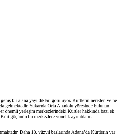
eniş bir alana yayıldıkları görülüyor. Kürtlerin nereden ve ne
nda gelmektedir. Yukarıda Orta Anadolu yöresinde bulunan
iğer önemli yerleşim merkezlerindeki Kürtler hakkında bazı ek
e Kürt göçünün bu merkezlere yönelik ayrıntılarına
unmaktadır. Daha 18. yüzyıl başlarında Adana’da Kürtlerin var