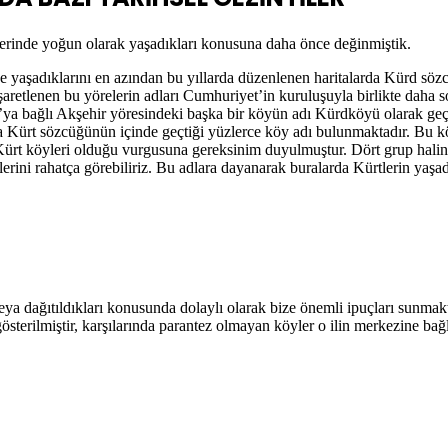
lerinde yoğun olarak yaşadıkları konusuna daha önce değinmiştik.
e yaşadıklarını en azından bu yıllarda düzenlenen haritalarda Kürd sözc
şaretlenen bu yörelerin adları Cumhuriyet’in kuruluşuyla birlikte daha s
’ya bağlı Akşehir yöresindeki başka bir köyün adı Kürdköyü olarak ge
ta Kürt sözcüğünün içinde geçtiği yüzlerce köy adı bulunmaktadır. Bu 
Kürt köyleri olduğu vurgusuna gereksinim duyulmuştur. Dört grup halin
lerini rahatça görebiliriz. Bu adlara dayanarak buralarda Kürtlerin yaşa
eya dağıtıldıkları konusunda dolaylı olarak bize önemli ipuçları sunmak
sterilmiştir, karşılarında parantez olmayan köyler o ilin merkezine bağlı