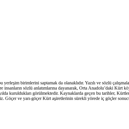
 yerleşim birimlerini saptamak da olanaklıdır. Yazılı ve sözlü çalışmal
yöre insanların sözlü anlatımlarına dayanarak, Orta Anadolu’daki Kürt 
yılda kuruldukları görülmektedir. Kaynaklarda geçen bu tarihler, Kürtle
riz. Göçer ve yarı-göçer Kürt aşiretlerinin sürekli yörede iç göçler son