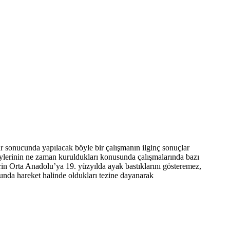
ar sonucunda yapılacak böyle bir çalışmanın ilginç sonuçlar
köylerinin ne zaman kuruldukları konusunda çalışmalarında bazı
rin Orta Anadolu’ya 19. yüzyılda ayak bastıklarını gösteremez,
ucunda hareket halinde oldukları tezine dayanarak