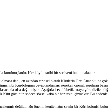
da kurulmuşlardır. Her köyün tarihi bir serüveni bulunmaktadır.
olmasa dahi, en azından tarihsel olarak Kürtlerin Orta Anadolu’da çok g
ğimiz gibi Kürdolojinin cevaplandırması gereken önemli soruların başı
saca da olsa değinmiştik. Aşağıda ise; alfabetik sıraya göre dizilen d
ik Kürt göçünün sadece sözsel kaba bir haritasını çizmektir. Bu nedenl
lenmiş değildir. Bu önemli kentte hatırı sayılır bir Kürt kolonisi bul