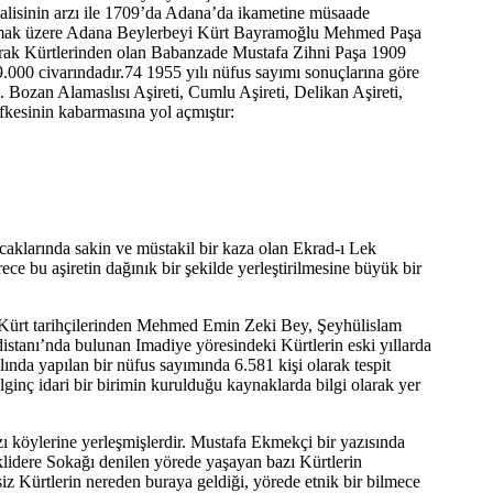
lisinin arzı ile 1709’da Adana’da ikametine müsaade
 almak üzere Adana Beylerbeyi Kürt Bayramoğlu Mehmed Paşa
72 Irak Kürtlerinden olan Babanzade Mustafa Zihni Paşa 1909
9.000 civarındadır.74 1955 yılı nüfus sayımı sonuçlarına göre
. Bozan Alamaslısı Aşireti, Cumlu Aşireti, Delikan Aşireti,
fkesinin kabarmasına yol açmıştır:
klarında sakin ve müstakil bir kaza olan Ekrad-ı Lek
ce bu aşiretin dağınık bir şekilde yerleştirilmesine büyük bir
n Kürt tarihçilerinden Mehmed Emin Zeki Bey, Şeyhülislam
stanı’nda bulunan Imadiye yöresindeki Kürtlerin eski yıllarda
ında yapılan bir nüfus sayımında 6.581 kişi olarak tespit
lginç idari bir birimin kurulduğu kaynaklarda bilgi olarak yer
öylerine yerleşmişlerdir. Mustafa Ekmekçi bir yazısında
lidere Sokağı denilen yörede yaşayan bazı Kürtlerin
iz Kürtlerin nereden buraya geldiği, yörede etnik bir bilmece