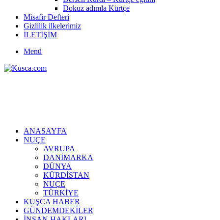
Dokuz adımla Kürtçe
Misafir Defteri
Gizlilik ilkelerimiz
İLETİŞİM
Menü
ANASAYFA
NUÇE
AVRUPA
DANİMARKA
DÜNYA
KÜRDİSTAN
NUÇE
TÜRKİYE
KUŞCA HABER
GÜNDEMDEKİLER
İNSAN HAKLARI