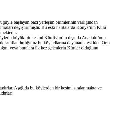
üğüyle başlayan bazı yerleşim birimlerinin varlığından
onraları değiştirilmiştir. Bu eski haritalarda Konya’nın Kulu
çmektedir.
köylerin büyük bir kesimi Kürdistan’ın dışında Anadolu’nun
de sınıflandırdığımız bu köy adlarına dayanarak eskiden Orta
dığını veya buralara ilk kez gelenlerin Kürtler olduğunu
tadırlar. Aşağıda bu köylerden bir kesimi sıralanmakta ve
dırlar: