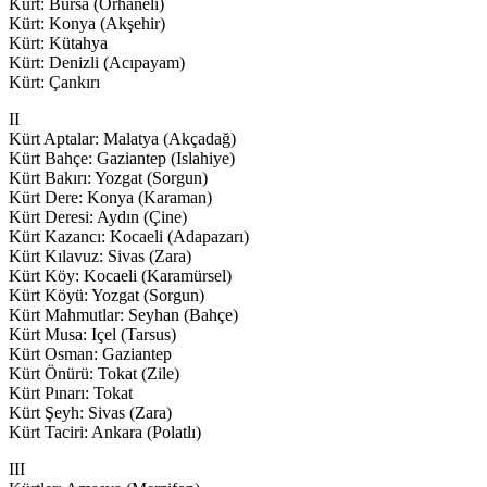
Kürt: Bursa (Orhaneli)
Kürt: Konya (Akşehir)
Kürt: Kütahya
Kürt: Denizli (Acıpayam)
Kürt: Çankırı
II
Kürt Aptalar: Malatya (Akçadağ)
Kürt Bahçe: Gaziantep (Islahiye)
Kürt Bakırı: Yozgat (Sorgun)
Kürt Dere: Konya (Karaman)
Kürt Deresi: Aydın (Çine)
Kürt Kazancı: Kocaeli (Adapazarı)
Kürt Kılavuz: Sivas (Zara)
Kürt Köy: Kocaeli (Karamürsel)
Kürt Köyü: Yozgat (Sorgun)
Kürt Mahmutlar: Seyhan (Bahçe)
Kürt Musa: Içel (Tarsus)
Kürt Osman: Gaziantep
Kürt Önürü: Tokat (Zile)
Kürt Pınarı: Tokat
Kürt Şeyh: Sivas (Zara)
Kürt Taciri: Ankara (Polatlı)
III