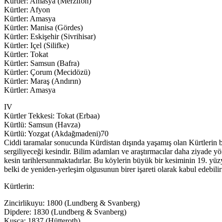
Kürtler: Amasya (Merzifon)
Kürtler: Afyon
Kürtler: Amasya
Kürtler: Manisa (Gördes)
Kürtler: Eskişehir (Sivrihisar)
Kürtler: Içel (Silifke)
Kürtler: Tokat
Kürtler: Samsun (Bafra)
Kürtler: Çorum (Mecidözü)
Kürtler: Maraş (Andırın)
Kürtler: Amasya
IV
Kürtler Tekkesi: Tokat (Erbaa)
Kürtlü: Samsun (Havza)
Kürtlü: Yozgat (Akdağmadeni)70
Ciddi taramalar sonucunda Kürdistan dışında yaşamış olan Kürtlerin bu
sergiliyeceği kesindir. Bilim adamları ve araştırmacılar daha ziyade 
kesin tarihlersunmaktadırlar. Bu köylerin büyük bir kesiminin 19. yüz
belki de yeniden-yerleşim olgusunun birer işareti olarak kabul edebili
Kürtlerin:
Zincirlikuyu: 1800 (Lundberg & Svanberg)
Dipdere: 1830 (Lundberg & Svanberg)
Kuşça: 1837 (Hütteroth)