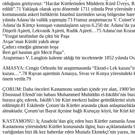
olduğunu görüyoruz: “Hacılar Kürtlerinden Müdderis Kürd Üveys, Rak
edildi”.71 Yaklaşık olarak aynı dönemde 1711 yılında Prut yöresin
komutasında askeri birliklerin Istanbul üzerinden savaş bölgesine har
yılında Adana’da valilik yapmıştır.73 Fransız araştırmacısı V. Cuinet
Adana’da Kürtçe konuşan vatandaşların sayısı 6.250 dır. Adana’da yaşay
Düşerli Aşireti, Lekvanik Aşireti, Rudik Aşireti…75 Adana’nın Kozan i
“Yozgat tarafından da çıktı bir Paşa
Avşar’ınan Kürdü yakdı ateşe
Çadırcı emeğin gitmesin boşa
Beri gel hasmın gör Mecit Paşa”.
Araştırmacı V. Langlois kaleme aldığı bir incelemede 1852 yılında Os
AMASYA: Cengiz Orhonlu bir araştırmasında “Ekrad-ı Lek kazası”n da
kazası…”.78 Rışvan aşiretinin Amasya, Sivas ve Konya yöresindeki köyle
önem verilir.79
ÇORUM: Daha önceleri Kastamonu sınırları içinde yer alan, 1900’ler
Ebussuud Efendi’nin babası Muhammed Muhiddin el-Iskilibi’nin buralı
buraya göç ederek, Iskilib’i bir Kürt merkezi haline getirdiklerini sö
edilmiştir.81 Eskilerde Çorum’da Kürtler arasında çıkan anlaşmazlıklar
almaktadır. Çorum’un Bayat ilçesine bağlı Kuruçay köyü, bir Kürt köy
KASTAMONU: Iç Anadolu’dan göç eden bazı Kürtler zamanla Anadolu’
Kastamonu yöresindeki Kürtler konusunda ilginç bazı açıklamalarda 
varlığından bizi ilk kez haberdar eden Mustafa Ekmekçi’nin yazısı, ön