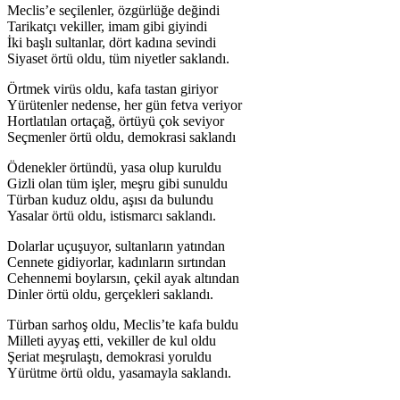
Meclis’e seçilenler, özgürlüğe değindi
Tarikatçı vekiller, imam gibi giyindi
İki başlı sultanlar, dört kadına sevindi
Siyaset örtü oldu, tüm niyetler saklandı.
Örtmek virüs oldu, kafa tastan giriyor
Yürütenler nedense, her gün fetva veriyor
Hortlatılan ortaçağ, örtüyü çok seviyor
Seçmenler örtü oldu, demokrasi saklandı
Ödenekler örtündü, yasa olup kuruldu
Gizli olan tüm işler, meşru gibi sunuldu
Türban kuduz oldu, aşısı da bulundu
Yasalar örtü oldu, istismarcı saklandı.
Dolarlar uçuşuyor, sultanların yatından
Cennete gidiyorlar, kadınların sırtından
Cehennemi boylarsın, çekil ayak altından
Dinler örtü oldu, gerçekleri saklandı.
Türban sarhoş oldu, Meclis’te kafa buldu
Milleti ayyaş etti, vekiller de kul oldu
Şeriat meşrulaştı, demokrasi yoruldu
Yürütme örtü oldu, yasamayla saklandı.