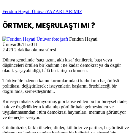
Feridun Hayati Ünüvar
YAZARLARIMIZ
ÖRTMEK, MEŞRULAŞTI MI ?
Feridun Hayati
Ünüvar
06/11/2011
2.429
2 dakika okuma süresi
Dünya genelinde ‘saçı uzun, aklı kısa’ denilerek, başı veya
düşünceleri örtülen bir kadının ; ne kadar demokrat ya da özgür
olarak yaşayabildiği, hâlâ bir tartışma konusu.
Türkiye’de izlenen kamu kurumlarındaki kadınların baş örtüsü
politikası, değiştirilerek ; isteyenlerin başlarını örtebileceği bir
doğrultuda, serbestleştirildi..
Kimseyi rahatsız etmiyormuş gibi lanse edilen bu tür bireysel ifade,
hak ve özgürlüklerin kullanılıp görülür hale gelmesinden ve
uygulanmasından ; tüm demokrasi hayranları, memnun görünüyor
ve demeçler veriyor.
Günümüzde; farklı ülkeler, dinler, kültürler ve partiler, baş örtüsü ve
türbanı; ya kadına yapılan baskının bir belirtisi, ya siyasal bir