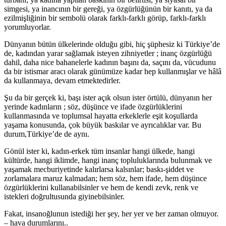
simgesi, ya inancının bir gereği, ya özgürlüğünün bir kanıtı, ya da
ezilmişliğinin bir sembolü olarak farklı-farklı görüp, farklı-farklı
yorumluyorlar.
Dünyanın bütün ülkelerinde olduğu gibi, hiç şüphesiz ki Türkiye’de
de, kadından yarar sağlamak isteyen zihniyetler ; inanç özgürlüğü
dahil, daha nice bahanelerle kadının başını da, saçını da, vücudunu
da bir istismar aracı olarak günümüze kadar hep kullanmışlar ve hâlâ
da kullanmaya, devam etmektedirler.
Şu da bir gerçek ki, başı ister açık olsun ister örtülü, dünyanın her
yerinde kadınların ; söz, düşünce ve ifade özgürlüklerini
kullanmasında ve toplumsal hayatta erkeklerle eşit koşullarda
yaşama konusunda, çok büyük baskılar ve ayrıcalıklar var. Bu
durum,Türkiye’de de aynı.
Gönül ister ki, kadın-erkek tüm insanlar hangi ülkede, hangi
kültürde, hangi iklimde, hangi inanç topluluklarında bulunmak ve
yaşamak mecburiyetinde kalırlarsa kalsınlar; baskı-şiddet ve
zorlamalara maruz kalmadan; hem söz, hem ifade, hem düşünce
özgürlüklerini kullanabilsinler ve hem de kendi zevk, renk ve
istekleri doğrultusunda giyinebilsinler.
Fakat, insanoğlunun istediği her şey, her yer ve her zaman olmuyor.
– hava durumlarını..