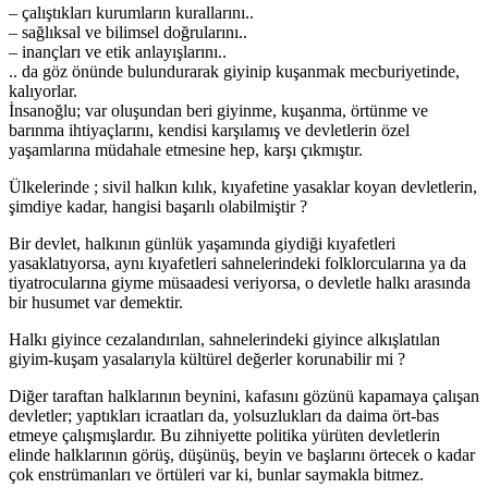
– çalıştıkları kurumların kurallarını..
– sağlıksal ve bilimsel doğrularını..
– inançları ve etik anlayışlarını..
.. da göz önünde bulundurarak giyinip kuşanmak mecburiyetinde,
kalıyorlar.
İnsanoğlu; var oluşundan beri giyinme, kuşanma, örtünme ve
barınma ihtiyaçlarını, kendisi karşılamış ve devletlerin özel
yaşamlarına müdahale etmesine hep, karşı çıkmıştır.
Ülkelerinde ; sivil halkın kılık, kıyafetine yasaklar koyan devletlerin,
şimdiye kadar, hangisi başarılı olabilmiştir ?
Bir devlet, halkının günlük yaşamında giydiği kıyafetleri
yasaklatıyorsa, aynı kıyafetleri sahnelerindeki folklorcularına ya da
tiyatrocularına giyme müsaadesi veriyorsa, o devletle halkı arasında
bir husumet var demektir.
Halkı giyince cezalandırılan, sahnelerindeki giyince alkışlatılan
giyim-kuşam yasalarıyla kültürel değerler korunabilir mi ?
Diğer taraftan halklarının beynini, kafasını gözünü kapamaya çalışan
devletler; yaptıkları icraatları da, yolsuzlukları da daima ört-bas
etmeye çalışmışlardır. Bu zihniyette politika yürüten devletlerin
elinde halklarının görüş, düşünüş, beyin ve başlarını örtecek o kadar
çok enstrümanları ve örtüleri var ki, bunlar saymakla bitmez.