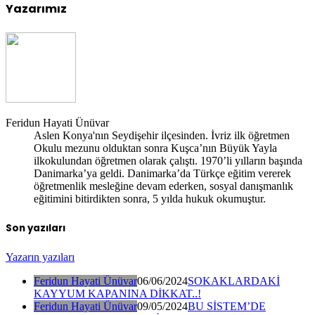
Yazarımız
Feridun Hayati Ünüvar
Aslen Konya'nın Seydişehir ilçesinden. İvriz ilk öğretmen
Okulu mezunu olduktan sonra Kuşca’nın Büyük Yayla
ilkokulundan öğretmen olarak çalıştı. 1970’li yılların başında
Danimarka’ya geldi. Danimarka’da Türkçe eğitim vererek
öğretmenlik mesleğine devam ederken, sosyal danışmanlık
eğitimini bitirdikten sonra, 5 yılda hukuk okumuştur.
Son yazıları
Yazarın yazıları
Feridun Hayati Ünüvar
06/06/2024
SOKAKLARDAKİ
KAYYUM KAPANINA DİKKAT..!
Feridun Hayati Ünüvar
09/05/2024
BU SİSTEM’DE