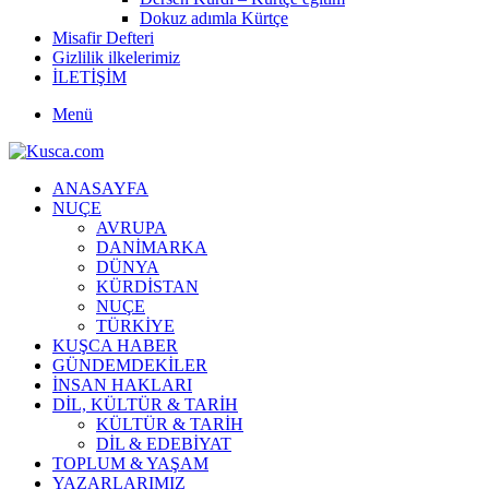
Dokuz adımla Kürtçe
Misafir Defteri
Gizlilik ilkelerimiz
İLETİŞİM
Menü
ANASAYFA
NUÇE
AVRUPA
DANİMARKA
DÜNYA
KÜRDİSTAN
NUÇE
TÜRKİYE
KUŞCA HABER
GÜNDEMDEKİLER
İNSAN HAKLARI
DİL, KÜLTÜR & TARİH
KÜLTÜR & TARİH
DİL & EDEBİYAT
TOPLUM & YAŞAM
YAZARLARIMIZ