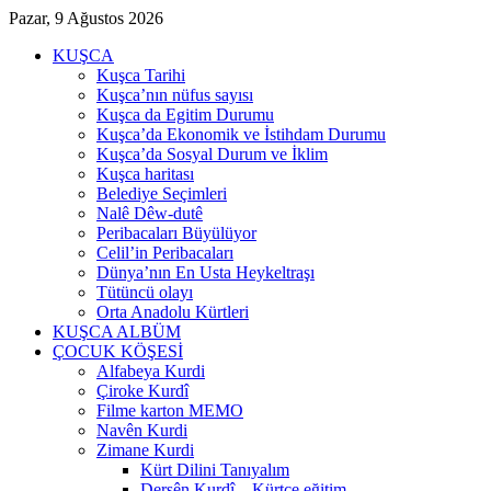
Pazar, 9 Ağustos 2026
KUŞCA
Kuşca Tarihi
Kuşca’nın nüfus sayısı
Kuşca da Egitim Durumu
Kuşca’da Ekonomik ve İstihdam Durumu
Kuşca’da Sosyal Durum ve İklim
Kuşca haritası
Belediye Seçimleri
Nalê Dêw-dutê
Peribacaları Büyülüyor
Celil’in Peribacaları
Dünya’nın En Usta Heykeltraşı
Tütüncü olayı
Orta Anadolu Kürtleri
KUŞCA ALBÜM
ÇOCUK KÖŞESİ
Alfabeya Kurdi
Çiroke Kurdî
Filme karton MEMO
Navên Kurdi
Zimane Kurdi
Kürt Dilini Tanıyalım
Dersên Kurdî – Kürtçe eğitim