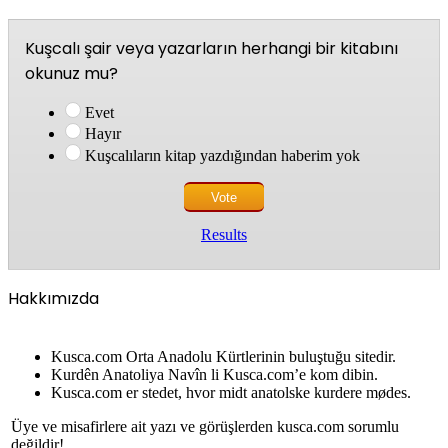
Kuşcalı şair veya yazarların herhangi bir kitabını
okunuz mu?
Evet
Hayır
Kuşcalıların kitap yazdığından haberim yok
Results
Hakkımızda
Kusca.com Orta Anadolu Kürtlerinin buluştuğu sitedir.
Kurdên Anatoliya Navîn li Kusca.com’e kom dibin.
Kusca.com er stedet, hvor midt anatolske kurdere mødes.
Üye ve misafirlere ait yazı ve görüşlerden kusca.com sorumlu
değildir!