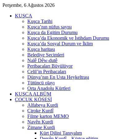
Perşembe, 6 Ağustos 2026
KUŞCA
Kuşca Tarihi
Kuşca’nın nüfus sayısı
Kuşca da Egitim Durumu
Kuşca’da Ekonomik ve İstihdam Durumu
Kuşca’da Sosyal Durum ve İklim
Kuşca haritası
Belediye Seçimleri
Nalê Dêw-dutê
Peribacaları Büyülüyor
Celil’in Peribacaları
Dünya’nın En Usta Heykeltraşı
Tütüncü olayı
Orta Anadolu Kürtleri
KUŞCA ALBÜM
ÇOCUK KÖŞESİ
Alfabeya Kurdi
Çiroke Kurdî
Filme karton MEMO
Navên Kurdi
Zimane Kurdi
Kürt Dilini Tanıyalım
Dersên Kurdî – Kürtçe eğitim