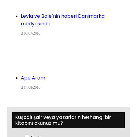
Leyla ve Bale’nin haberi Danimarka
medyasında
03/07/2016
Ape Aram
14/08/2010
Kuşcalı şair veya yazarların herhangi bir
kitabını okunuz mu?