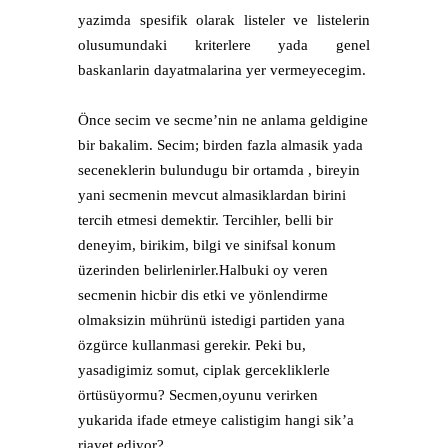
yazimda spesifik olarak listeler ve listelerin
olusumundaki kriterlere yada genel
baskanlarin dayatmalarina yer vermeyecegim.
Önce secim ve secme’nin ne anlama geldigine
bir bakalim. Secim; birden fazla almasik yada
seceneklerin bulundugu bir ortamda , bireyin
yani secmenin mevcut almasiklardan birini
tercih etmesi demektir. Tercihler, belli bir
deneyim, birikim, bilgi ve sinifsal konum
üzerinden belirlenirler.Halbuki oy veren
secmenin hicbir dis etki ve yönlendirme
olmaksizin mührünü istedigi partiden yana
özgürce kullanmasi gerekir. Peki bu,
yasadigimiz somut, ciplak gercekliklerle
örtüsüyormu? Secmen,oyunu verirken
yukarida ifade etmeye calistigim hangi sik’a
riayet ediyor?