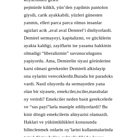
pejmürde kilikli, yün’den yapilmis pantolon
giysili, carik ayakkabili, yüzleri günesten
yanmis, elleri parca parca olmus insanlar
agizlari acik ,aval aval Demirel’i dinliyorlardi.
Demirel sermayeyi, kapitalizmi, ve güclülerin
ayakta kaldigi, zayiflarin ise yasama hakkinin
olmadigi “liberalizmin” savunuculugunu
yapiyordu. Ama, Demirelin siyasi görüslerine
karsi olmasi gerekenler Demireli alkislayip
ona oylarini vereceklerdir.Burada bir paradoks
vardi. Nasil oluyordu da sermayeden yana
olan bir siyasete, emekciler,isciler,marabalar
oy verirdi? Emekciler neden basit gerekcelerle
ve “sus payi”larla maniple ediliyorlardi? Bu
kisir döngü emekcilerin alinyazisi olamazdi.
Haklari ve yükümlülükleri konusunda
bilinclenmek onlarin oy’larini kullanmalarinda