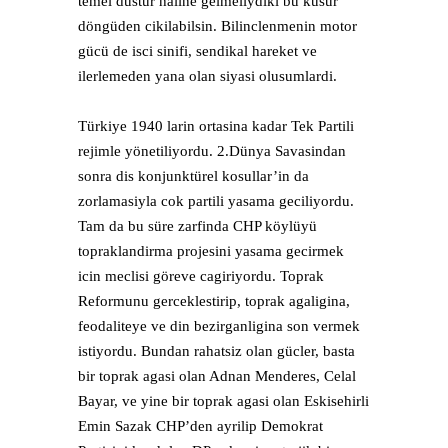
temel düstur haline gelmeliydiki bu kusur
döngüden cikilabilsin. Bilinclenmenin motor
gücü de isci sinifi, sendikal hareket ve
ilerlemeden yana olan siyasi olusumlardi.
Türkiye 1940 larin ortasina kadar Tek Partili
rejimle yönetiliyordu. 2.Dünya Savasindan
sonra dis konjunktürel kosullar’in da
zorlamasiyla cok partili yasama geciliyordu.
Tam da bu süre zarfinda CHP köylüyü
topraklandirma projesini yasama gecirmek
icin meclisi göreve cagiriyordu. Toprak
Reformunu gerceklestirip, toprak agaligina,
feodaliteye ve din bezirganligina son vermek
istiyordu. Bundan rahatsiz olan gücler, basta
bir toprak agasi olan Adnan Menderes, Celal
Bayar, ve yine bir toprak agasi olan Eskisehirli
Emin Sazak CHP’den ayrilip Demokrat