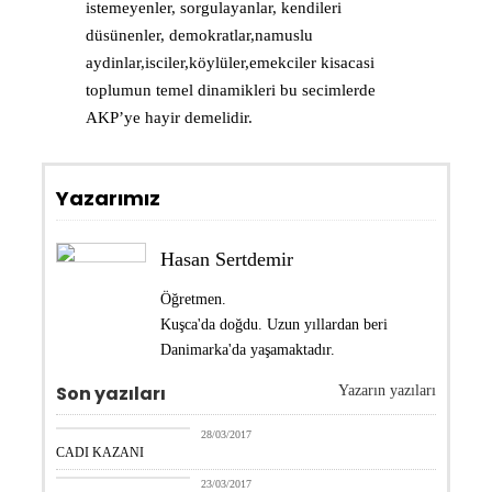
istemeyenler, sorgulayanlar, kendileri
düsünenler, demokratlar,namuslu
aydinlar,isciler,köylüler,emekciler kisacasi
toplumun temel dinamikleri bu secimlerde
AKP’ye hayir demelidir.
Yazarımız
Hasan Sertdemir
Öğretmen.
Kuşca'da doğdu. Uzun yıllardan beri
Danimarka'da yaşamaktadır.
Son yazıları
Yazarın yazıları
Hasan Sertdemir
28/03/2017
CADI KAZANI
Hasan Sertdemir
23/03/2017