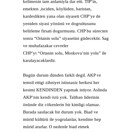
kelimenin tam anlamiyla dar etti. TIP’in,
emekten ,isciden, köylüden, baristan,
kardeslikten yana olan siyaseti CHP’ye de
yeniden siyasi yönünü ve dogrultusunu
belirleme firsati dogurmustu. CHP bu sürecten
sonra “Ortanin solu” siyasetini güdecektir. Sag
ve muhafazakar cevreler
CHP’yi “Ortanin solu, Moskova’nin yolu” ile
karalayacaklardir.
Bugün durum dünden farkli degil. AKP ve
temsil ettigi zihniyet istisnasiz herkesi her
kesimi KENDINDEN yapmak istiyor. Aslinda
AKP’nin kendi özü yok. Taliban liderinin
önünde diz cökenlerin bir kimligi olamaz.
Burada sasilacak bir durum yok. Biad ve
mürid kültürü ile yogrulanlar, kendine hep
mürid ararlar. O nedenle biad etmek