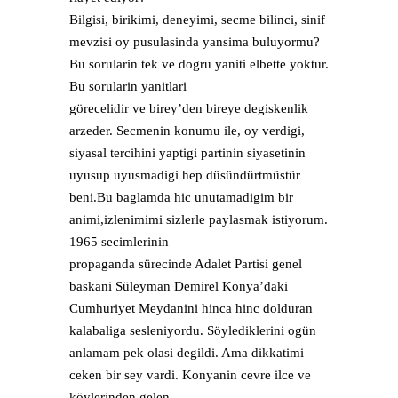
Bilgisi, birikimi, deneyimi, secme bilinci, sinif
mevzisi oy pusulasinda yansima buluyormu?
Bu sorularin tek ve dogru yaniti elbette yoktur.
Bu sorularin yanitlari
görecelidir ve birey’den bireye degiskenlik
arzeder. Secmenin konumu ile, oy verdigi,
siyasal tercihini yaptigi partinin siyasetinin
uyusup uyusmadigi hep düsündürtmüstür
beni.Bu baglamda hic unutamadigim bir
animi,izlenimimi sizlerle paylasmak istiyorum.
1965 secimlerinin
propaganda sürecinde Adalet Partisi genel
baskani Süleyman Demirel Konya’daki
Cumhuriyet Meydanini hinca hinc dolduran
kalabaliga sesleniyordu. Söylediklerini ogün
anlamam pek olasi degildi. Ama dikkatimi
ceken bir sey vardi. Konyanin cevre ilce ve
köylerinden gelen