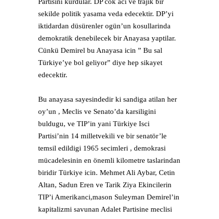
Partisini kurdular. DP cok aci ve trajik bir
sekilde politik yasama veda edecektir. DP’yi
iktidardan düsürenler ogün’un kosullarinda
demokratik denebilecek bir Anayasa yaptilar.
Cünkü Demirel bu Anayasa icin ” Bu sal
Türkiye’ye bol geliyor” diye hep sikayet
edecektir.
Bu anayasa sayesindedir ki sandiga atilan her
oy’un , Meclis ve Senato’da karsiligini
buldugu, ve TIP’in yani Türkiye Isci
Partisi’nin 14 milletvekili ve bir senatör’le
temsil edildigi 1965 secimleri , demokrasi
mücadelesinin en önemli kilometre taslarindan
biridir Türkiye icin. Mehmet Ali Aybar, Cetin
Altan, Sadun Eren ve Tarik Ziya Ekincilerin
TIP’i Amerikanci,mason Suleyman Demirel’in
kapitalizmi savunan Adalet Partisine meclisi