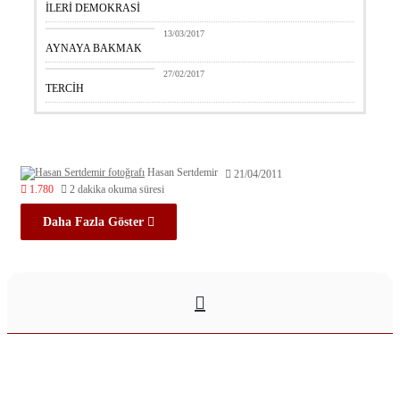
İLERİ DEMOKRASİ
Hasan Sertdemir
13/03/2017
AYNAYA BAKMAK
Hasan Sertdemir
27/02/2017
TERCİH
Hasan Sertdemir
21/04/2011
1.780
2 dakika okuma süresi
Daha Fazla Göster