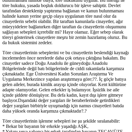
bulunmaması halinde olaya, töre hukukunu uygular. Bu niteliği ile
töre hukuku, yasada boşluk doldurucu bir işleve sahiptir. Devlet
tarafından desteklenip yaptırıma bağlanan ve kanun bulunmaması
halinde kanun yerine geçip olaya uygulanan töre nasıl olur da
cinayetlerin sebebi olabilir. Bir taraftan kanunlarla cinayetler, ağır
müeyyidelere bağlanırken diğer taraftan da cinayetlerin oluşumunu
sağlayan sebepleri içerebilir mi? Hayır olamaz. Eğer sebep olarak
töreyi gösterirsek cinayetlere meşru bir zemin hazırlamış oluruz. Bu
da hukuk sistemini zedeler.
Töre cinayetlerinin sebeplerini ve bu cinayetlerin beslendiği kaynağı
incelemeden önce nerelerde daha çok ortaya çıktığına bakalım. Bu
cinayetler sadece Doğu Anadolu ile güneydoğu Anadolu
Bölgelerinde değil batı bölgelerinde de ciddi rakamlarla karşımıza
çıkmaktadır. Ege Üniversitesi Kadın Sorunları Araştırma Ve
Uygulama Merkezince yapılan araştırmaya göre;??. İç göçle batıya
gelen aileler, burada kimlik arayışı içinde oluyorlar. Kent kültürüne
adapte olamıyorlar. Gelen erkekler iş bulamıyor. İşsizlik ise aile
içinde şiddete dönüşüyor. Bu defa kadın, kayıt dışı işlere gitmeye
başlıyor.Dışarıdaki değer yargıları ile beraberlerinde getirdikleri
değer yargıları birbiriyle uyuşmadığı için namus cinayetleri batıda
daha yüksek oranda karşımıza çıkmaktadır?.?
Töre cinayetlerinin işlenme sebepleri ise şu şekilde sıralanabilir:
* Bekar bir bayanın bir erkekle yaşadığı AŞK,
* Yakını veya yabancı bir erkek tarafından bayanın TECAVÜZE