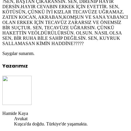
?SEN, BAŞTAN ÇIKARANSIN. SEN, DİRENİP HAYIR
DERSİN.HAYIR CEVABIN ERKEK İÇİN EVETTİR. SEN,
KÖTÜSÜN, ÇÜNKÜ İYİ KIZLAR TECAVÜZE UĞRAMAZ.
ZATEN KOCAN, AKRABAN,KOMŞUN VE SANA YABANCI
OLAN ERKEK İÇİN TECAVÜZ ZARARSIZ VE ÖNEMSİZ
BİR SUÇTUR. SEN, TECAVÜZE UĞRARSIN. ÇÜNKÜ
HAKETTİN VEÖLDÜRÜLÜRSÜN. OLSUN. NASIL OLSA
SEN, BİR RUHA BİLE SAHİP DEĞİLSİN. SEN, KUYRUK
SALLAMASAN KİMİN HADDİNE?????
Saygılar sunarım.
Yazarımız
Hamide Kaya
Avukat
Kuşca'da doğdu. Türkiye'de yaşamakta.