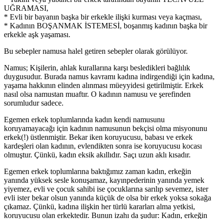
UĞRAMASI,
* Evli bir bayanın başka bir erkekle ilişki kurması veya kaçması,
* Kadının BOŞANMAK İSTEMESİ, boşanmış kadının başka bir
erkekle aşk yaşaması.
Bu sebepler namusa halel getiren sebepler olarak görülüyor.
Namus; Kişilerin, ahlak kurallarına karşı besledikleri bağlılık
duygusudur. Burada namus kavramı kadına indirgendiği için kadına,
yaşama hakkının elinden alınması müeyyidesi getirilmiştir. Erkek
nasıl olsa namustan muaftır. O kadının namusu ve şerefinden
sorumludur sadece.
Egemen erkek toplumlarında kadın kendi namusunu
koruyamayacağı için kadının namusunun bekçisi olma misyonunu
erkek(!) üstlenmiştir. Bekar iken koruyucusu, babası ve erkek
kardeşleri olan kadının, evlendikten sonra ise koruyucusu kocası
olmuştur. Çünkü, kadın eksik akıllıdır. Saçı uzun aklı kısadır.
Egemen erkek toplumlarına baktığımız zaman kadın, erkeğin
yanında yüksek sesle konuşamaz, kayınpederinin yanında yemek
yiyemez, evli ve çocuk sahibi ise çocuklarına sarılıp sevemez, ister
evli ister bekar olsun yanında küçük de olsa bir erkek yoksa sokağa
çıkamaz. Çünkü, kadına ilişkin her türlü kararları alma yetkisi,
koruyucusu olan erkektedir. Bunun izahı da şudur: Kadın, erkeğin