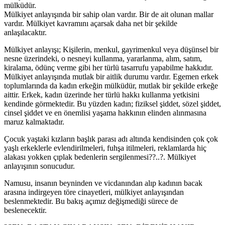
mülküdür.
Mülkiyet anlayışında bir sahip olan vardır. Bir de ait olunan mallar
vardır. Mülkiyet kavramını açarsak daha net bir şekilde
anlaşılacaktır.
Mülkiyet anlayışı; Kişilerin, menkul, gayrimenkul veya düşünsel bir
nesne üzerindeki, o nesneyi kullanma, yararlanma, alım, satım,
kiralama, ödünç verme gibi her türlü tasarrufu yapabilme hakkıdır.
Mülkiyet anlayışında mutlak bir aitlik durumu vardır. Egemen erkek
toplumlarında da kadın erkeğin mülküdür, mutlak bir şekilde erkeğe
aittir. Erkek, kadın üzerinde her türlü hakkı kullanma yetkisini
kendinde görmektedir. Bu yüzden kadın; fiziksel şiddet, sözel şiddet,
cinsel şiddet ve en önemlisi yaşama hakkının elinden alınmasına
maruz kalmaktadır.
Çocuk yaştaki kızların başlık parası adı altında kendisinden çok çok
yaşlı erkeklerle evlendirilmeleri, fuhşa itilmeleri, reklamlarda hiç
alakası yokken çıplak bedenlerin sergilenmesi??..?. Mülkiyet
anlayışının sonucudur.
Namusu, insanın beyninden ve vicdanından alıp kadının bacak
arasına indirgeyen töre cinayetleri, mülkiyet anlayışından
beslenmektedir. Bu bakış açımız değişmediği sürece de
beslenecektir.