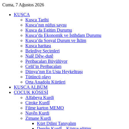
Cuma, 7 Ağustos 2026
KUŞCA
Kuşca Tarihi
Kuşca’nın nüfus sayısı
Kuşca da Egitim Durumu
Kuşca’da Ekonomik ve İstihdam Durumu
Kuşca’da Sosyal Durum ve İklim
Kuşca haritası
Belediye Seçimleri
Nalê Dêw-dutê
Peribacaları Büyülüyor
Celil’in Peribacaları
Dünya’nın En Usta Heykeltraşı
Tütüncü olayı
Orta Anadolu Kürtleri
KUŞCA ALBÜM
ÇOCUK KÖŞESİ
Alfabeya Kurdi
Çiroke Kurdî
Filme karton MEMO
Navên Kurdi
Zimane Kurdi
Kürt Dilini Tanıyalım
Dersên Kurdî – Kürtçe eğitim