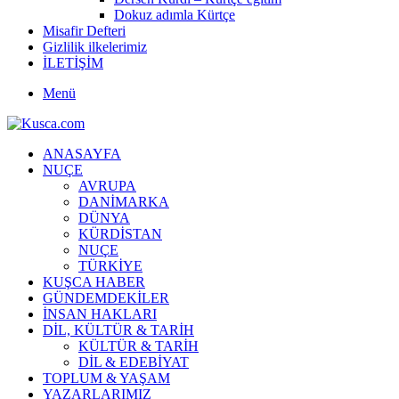
Dokuz adımla Kürtçe
Misafir Defteri
Gizlilik ilkelerimiz
İLETİŞİM
Menü
ANASAYFA
NUÇE
AVRUPA
DANİMARKA
DÜNYA
KÜRDİSTAN
NUÇE
TÜRKİYE
KUŞCA HABER
GÜNDEMDEKİLER
İNSAN HAKLARI
DİL, KÜLTÜR & TARİH
KÜLTÜR & TARİH
DİL & EDEBİYAT
TOPLUM & YAŞAM
YAZARLARIMIZ