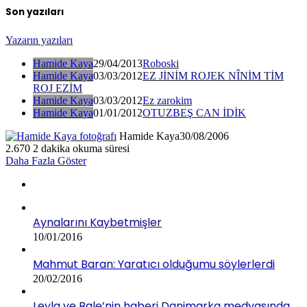
Son yazıları
Yazarın yazıları
Hamide Kaya
29/04/2013
Roboski
Hamide Kaya
03/03/2012
EZ JİNİM ROJEK NÎNİM TİM
ROJ EZİM
Hamide Kaya
03/03/2012
Ez zarokim
Hamide Kaya
01/01/2012
OTUZBEŞ CAN İDİK
Hamide Kaya
30/08/2006
2.670
2 dakika okuma süresi
Daha Fazla Göster
Aynalarını Kaybetmişler
10/01/2016
Mahmut Baran: Yaratıcı olduğumu söylerlerdi
20/02/2016
Leyla ve Bale’nin haberi Danimarka medyasında