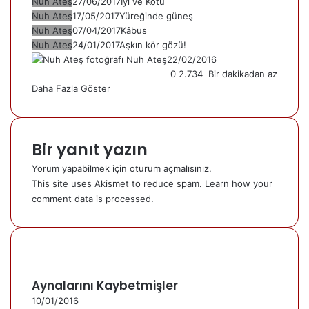
Nuh Ateş
27/06/2017
İyi ve Kötü
Nuh Ateş
17/05/2017
Yüreğinde güneş
Nuh Ateş
07/04/2017
Kâbus
Nuh Ateş
24/01/2017
Aşkın kör gözü!
Nuh Ateş
22/02/2016
0
2.734
Bir dakikadan az
Daha Fazla Göster
Bir yanıt yazın
Yorum yapabilmek için
oturum açmalısınız
.
This site uses Akismet to reduce spam.
Learn how your
comment data is processed.
Aynalarını Kaybetmişler
10/01/2016