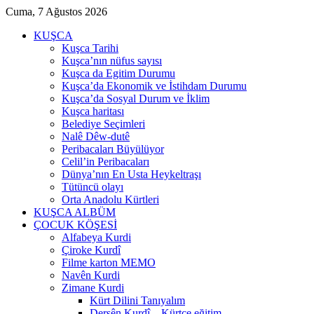
Cuma, 7 Ağustos 2026
KUŞCA
Kuşca Tarihi
Kuşca’nın nüfus sayısı
Kuşca da Egitim Durumu
Kuşca’da Ekonomik ve İstihdam Durumu
Kuşca’da Sosyal Durum ve İklim
Kuşca haritası
Belediye Seçimleri
Nalê Dêw-dutê
Peribacaları Büyülüyor
Celil’in Peribacaları
Dünya’nın En Usta Heykeltraşı
Tütüncü olayı
Orta Anadolu Kürtleri
KUŞCA ALBÜM
ÇOCUK KÖŞESİ
Alfabeya Kurdi
Çiroke Kurdî
Filme karton MEMO
Navên Kurdi
Zimane Kurdi
Kürt Dilini Tanıyalım
Dersên Kurdî – Kürtçe eğitim