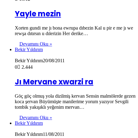
Yayle mezin
Xorten gundi me jı bona ewrupa dıbezin Kal u pir e me jı we
rewşa dıtırsın u dılerizin Her derike…
Devamını Oku »
Bekir Yıldırım
Bekir Yıldırım
20/08/2011
0
2.444
Jı Mervane xwarzi ra
Göç göç olmuş yola dizilmiş kervan Sensin malmölerde gezen
koca şervan Büyümüşte manilerime yorum yazıyor Sevgili
tombik yakışıklı yeğenim mervan…
Devamını Oku »
Bekir Yıldırım
Bekir Yıldırım
11/08/2011