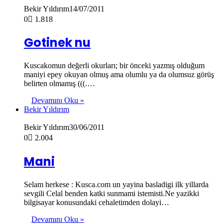
Bekir Yıldırım
14/07/2011
0
1.818
Gotinek nu
Kuscakomun değerli okurları; bir önceki yazmış olduğum
maniyi epey okuyan olmuş ama olumlu ya da olumsuz görüş
belirten olmamış (((.…
Devamını Oku »
Bekir Yıldırım
Bekir Yıldırım
30/06/2011
0
2.004
Mani
Selam herkese : Kusca.com un yayina basladigi ilk yillarda
sevgili Celal benden katki sunmami istemisti.Ne yazikki
bilgisayar konusundaki cehaletimden dolayi…
Devamını Oku »