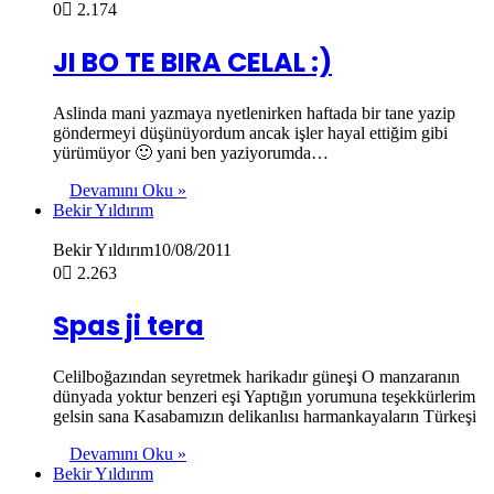
0
2.174
JI BO TE BIRA CELAL :)
Aslinda mani yazmaya nyetlenirken haftada bir tane yazip
göndermeyi düşünüyordum ancak işler hayal ettiğim gibi
yürümüyor 🙂 yani ben yaziyorumda…
Devamını Oku »
Bekir Yıldırım
Bekir Yıldırım
10/08/2011
0
2.263
Spas ji tera
Celilboğazından seyretmek harikadır güneşi O manzaranın
dünyada yoktur benzeri eşi Yaptığın yorumuna teşekkürlerim
gelsin sana Kasabamızın delikanlısı harmankayaların Türkeşi
Devamını Oku »
Bekir Yıldırım