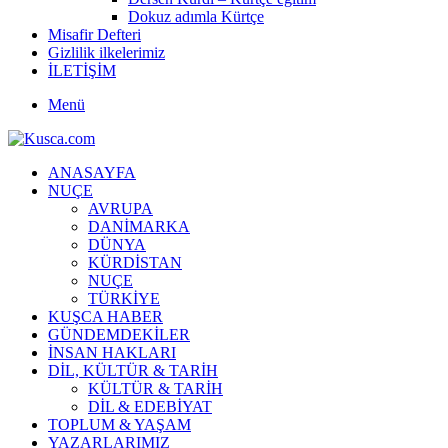
Dokuz adımla Kürtçe
Misafir Defteri
Gizlilik ilkelerimiz
İLETİŞİM
Menü
ANASAYFA
NUÇE
AVRUPA
DANİMARKA
DÜNYA
KÜRDİSTAN
NUÇE
TÜRKİYE
KUŞCA HABER
GÜNDEMDEKİLER
İNSAN HAKLARI
DİL, KÜLTÜR & TARİH
KÜLTÜR & TARİH
DİL & EDEBİYAT
TOPLUM & YAŞAM
YAZARLARIMIZ