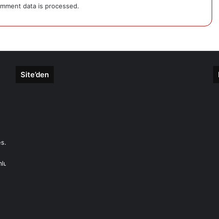
mment data is processed.
Site’den
s.
mlu