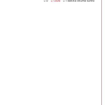
0
1.936
1 dakika okuma süresi