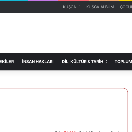
KUŞCA
KUŞCA ALBÜM
ÇOCUK
KİLER
İNSAN HAKLARI
DİL, KÜLTÜR & TARİH
TOPLUM