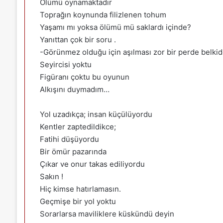
Ölümü oynamaktadır
Toprağın koynunda filizlenen tohum
Yaşamı mı yoksa ölümü mü saklardı içinde?
Yanıttan çok bir soru .
-Görünmez olduğu için aşılması zor bir perde belki
Seyircisi yoktu
Figüranı çoktu bu oyunun
Alkışını duymadım…
Yol uzadıkça; insan küçülüyordu
Kentler zaptedildikce;
Fatihi düşüyordu
Bir ömür pazarında
Çıkar ve onur takas ediliyordu
Sakın !
Hiç kimse hatırlamasın.
Geçmişe bir yol yoktu
Sorarlarsa maviliklere küskündü deyin