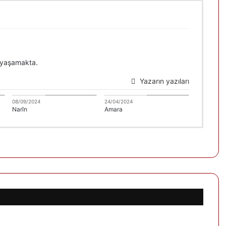
 yaşamakta.
Yazarın yazıları
n
Kategori edilmemis
Mehmet Gezen
08/09/2024
24/04/2024
Narîn
Amara