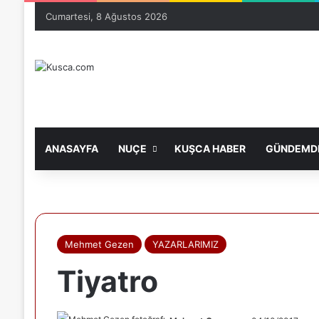
Cumartesi, 8 Ağustos 2026
ANASAYFA
NUÇE
KUŞCA HABER
GÜNDEMDE
Mehmet Gezen
YAZARLARIMIZ
Tiyatro