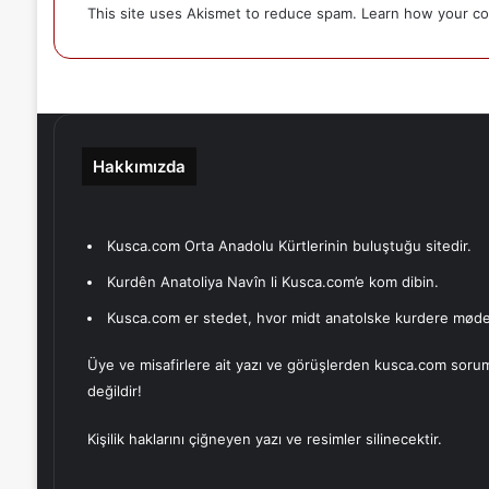
This site uses Akismet to reduce spam.
Learn how your co
Hakkımızda
Kusca.com Orta Anadolu Kürtlerinin buluştuğu sitedir.
Kurdên Anatoliya Navîn li Kusca.com’e kom dibin.
Kusca.com er stedet, hvor midt anatolske kurdere møde
Üye ve misafirlere ait yazı ve görüşlerden kusca.com soru
değildir!
Kişilik haklarını çiğneyen yazı ve resimler silinecektir.