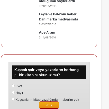
olduğumu söylerlerdi
20/02/2016
Leyla ve Bale’nin haberi
Danimarka medyasında
03/07/2016
Ape Aram
14/08/2010
Kuşcalı şair veya yazarların herhangi
bir kitabını okunuz mu?
Evet
Hayır
Kuşcalıların kitap yazdığından haberim yok