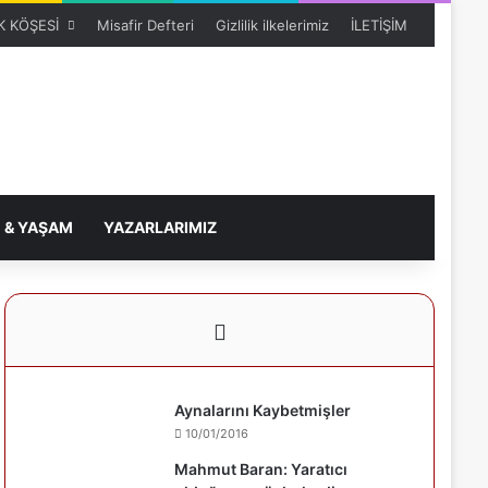
 KÖŞESİ
Misafir Defteri
Gizlilik ilkelerimiz
İLETİŞİM
 & YAŞAM
YAZARLARIMIZ
Aynalarını Kaybetmişler
10/01/2016
Mahmut Baran: Yaratıcı