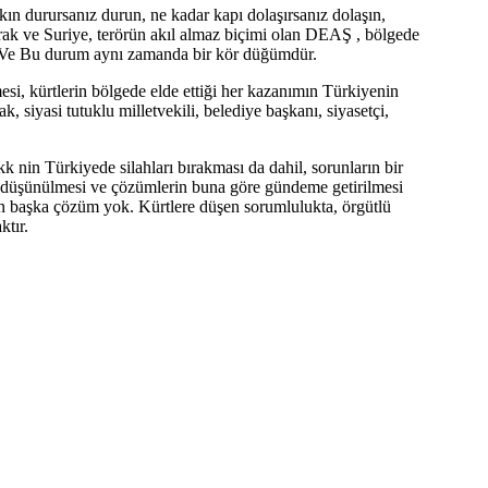
n durursanız durun, ne kadar kapı dolaşırsanız dolaşın,
rak ve Suriye, terörün akıl almaz biçimi olan DEAŞ , bölgede
ir. Ve Bu durum aynı zamanda bir kör düğümdür.
mesi, kürtlerin bölgede elde ettiği her kazanımın Türkiyenin
 siyasi tutuklu milletvekili, belediye başkanı, siyasetçi,
 nin Türkiyede silahları bırakması da dahil, sorunların bir
de düşünülmesi ve çözümlerin buna göre gündeme getirilmesi
ten başka çözüm yok. Kürtlere düşen sorumlulukta, örgütlü
ktır.