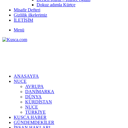
Dokuz adımla Kürtçe
Misafir Defteri
Gizlilik ilkelerimiz
İLETİŞİM
Menü
ANASAYFA
NUÇE
AVRUPA
DANİMARKA
DÜNYA
KÜRDİSTAN
NUÇE
TÜRKİYE
KUŞCA HABER
GÜNDEMDEKİLER
İNSAN HAKLARI