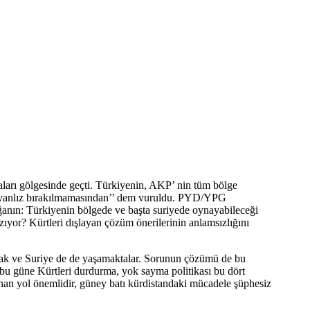
aları gölgesinde geçti. Türkiyenin, AKP’ nin tüm bölge
nin yanlız bırakılmamasından’’ dem vuruldu. PYD/YPG
oğanın: Türkiyenin bölgede ve başta suriyede oynayabileceği
ıyor? Kürtleri dışlayan çözüm önerilerinin anlamsızlığını
 Irak ve Suriye de de yaşamaktalar. Sorunun çözümü de bu
 bu güne Kürtleri durdurma, yok sayma politikası bu dört
ınan yol önemlidir, güney batı kürdistandaki mücadele şüphesiz