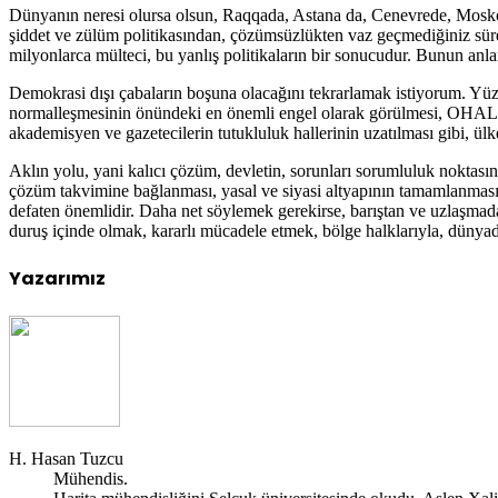
Dünyanın neresi olursa olsun, Raqqada, Astana da, Cenevrede, Moskov
şiddet ve zülüm politikasından, çözümsüzlükten vaz geçmediğiniz süre
milyonlarca mülteci, bu yanlış politikaların bir sonucudur. Bunun anl
Demokrasi dışı çabaların boşuna olacağını tekrarlamak istiyorum. Yüzde 
normalleşmesinin önündeki en önemli engel olarak görülmesi, OHAL’in ba
akademisyen ve gazetecilerin tutukluluk hallerinin uzatılması gibi, ülk
Aklın yolu, yani kalıcı çözüm, devletin, sorunları sorumluluk noktası
çözüm takvimine bağlanması, yasal ve siyasi altyapının tamamlanması
defaten önemlidir. Daha net söylemek gerekirse, barıştan ve uzlaşmada
duruş içinde olmak, kararlı mücadele etmek, bölge halklarıyla, dünyad
Yazarımız
H. Hasan Tuzcu
Mühendis.