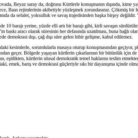
ada, Beyaz saray da, doğrusu Kürtlerle konuşmanın dışında, kime yakı
ce, Baas rejimlerinin akibetiyle yüzleşmek zorundasınız. Çökmüş bir I
amıda da sefalet, yoksulluk ve savaş trajedisinden başka birşey değild
10 barajı yerine, yüzde elli artı bir barajı gibi, kirli savaşın sürdürül
skı aracı olarak süresinin her defasında uzatılması, buna bağlı olarak,
ede demokrasi dışı, çağ dışı süre gelen hibir gelişme, kabul edilemez.
ndaki kesimlerle, sorumlularla masaya oturup konuşmasından geçiyor, pkk
ndan geçer. Bölgede yaşayan kürtlerin çıkarlarının bir bütünlük için 
n, eşitlikten, kürtlerin ulusal demokratik temel haklarını teslim etmek
aki, emek, barış ve demokrasi güçleriyle sıkı bir dayanışma içinde olma