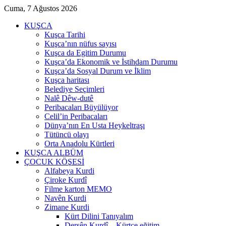
Cuma, 7 Ağustos 2026
KUŞCA
Kuşca Tarihi
Kuşca’nın nüfus sayısı
Kuşca da Egitim Durumu
Kuşca’da Ekonomik ve İstihdam Durumu
Kuşca’da Sosyal Durum ve İklim
Kuşca haritası
Belediye Seçimleri
Nalê Dêw-dutê
Peribacaları Büyülüyor
Celil’in Peribacaları
Dünya’nın En Usta Heykeltraşı
Tütüncü olayı
Orta Anadolu Kürtleri
KUŞCA ALBÜM
ÇOCUK KÖŞESİ
Alfabeya Kurdi
Çiroke Kurdî
Filme karton MEMO
Navên Kurdi
Zimane Kurdi
Kürt Dilini Tanıyalım
Dersên Kurdî – Kürtçe eğitim