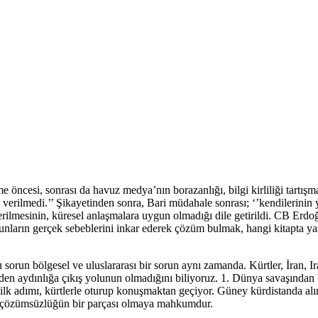
öncesi, sonrası da havuz medya’nın borazanlığı, bilgi kirliliği tartışm
n verilmedi.’’ Şikayetinden sonra, Bari müdahale sonrası; ‘’kendileri
verilmesinin, küresel anlaşmalara uygun olmadığı dile getirildi. CB Erd
nların gerçek sebeblerini inkar ederek çözüm bulmak, hangi kitapta yaz
 sorun bölgesel ve uluslararası bir sorun aynı zamanda. Kürtler, İran,
den aydınlığa çıkış yolunun olmadığını biliyoruz. 1. Dünya savaşından
n ilk adımı, kürtlerle oturup konuşmaktan geçiyor. Güney kürdistanda al
ba çözümsüzlüğün bir parçası olmaya mahkumdur.