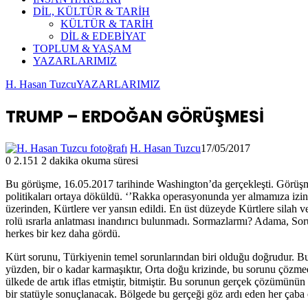
DİL, KÜLTÜR & TARİH
KÜLTÜR & TARİH
DİL & EDEBİYAT
TOPLUM & YAŞAM
YAZARLARIMIZ
H. Hasan Tuzcu
YAZARLARIMIZ
TRUMP – ERDOĞAN GÖRÜŞMESİ
H. Hasan Tuzcu
17/05/2017
0
2.151
2 dakika okuma süresi
Bu görüşme, 16.05.2017 tarihinde Washington’da gerçekleşti. Görüşme 
politikaları ortaya döküldü. ‘’Rakka operasyonunda yer almamıza izi
üzerinden, Kürtlere ver yansın edildi. En üst düzeyde Kürtlere silah 
rolü ısrarla anlatması inandırıcı bulunmadı. Sormazlarmı? Adama, Soru
herkes bir kez daha gördü.
Kürt sorunu, Türkiyenin temel sorunlarından biri olduğu doğrudur. Bu
yüzden, bir o kadar karmaşıktır, Orta doğu krizinde, bu sorunu çözme
ülkede de artık iflas etmiştir, bitmiştir. Bu sorunun gerçek çözümünü
bir statüyle sonuçlanacak. Bölgede bu gerçeği göz ardı eden her ça