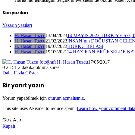
Harita mühendisliğini Selçuk üniversitesinde okudu. Aslen Xal
Son yazıları
Yazarın yazıları
H. Hasan Tuzcu
13/04/2023
14 MAYIS 2023 TÜRKİYE SEÇ
H. Hasan Tuzcu
21/02/2023
İNSAN’nın DOĞUŞTAN GELE
H. Hasan Tuzcu
19/07/2022
KORKU BELASI
H. Hasan Tuzcu
19/07/2021
14 HAZİRAN BRÜKSELDE NA
H. Hasan Tuzcu
17/05/2017
0
2.151
2 dakika okuma süresi
Daha Fazla Göster
Bir yanıt yazın
Yorum yapabilmek için
oturum açmalısınız
.
This site uses Akismet to reduce spam.
Learn how your comment data 
Göz Atın
Kapalı