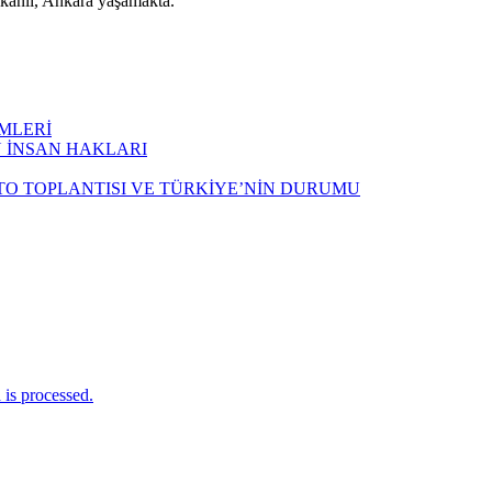
ikanlı, Ankara yaşamakta.
İMLERİ
N İNSAN HAKLARI
TO TOPLANTISI VE TÜRKİYE’NİN DURUMU
is processed.