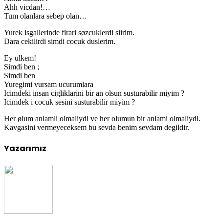
Ahh vicdan!…
Tum olanlara sebep olan…
Yurek isgallerinde firari søzcuklerdi siirim.
Dara cekilirdi simdi cocuk duslerim.
Ey ulkem!
Simdi ben ;
Simdi ben
Yuregimi vursam ucurumlara
Icimdeki insan cigliklarini bir an olsun susturabilir miyim ?
Icimdek i cocuk sesini susturabilir miyim ?
Her ølum anlamli olmaliydi ve her olumun bir anlami olmaliydi.
Kavgasini vermeyeceksem bu sevda benim sevdam degildir.
Yazarımız