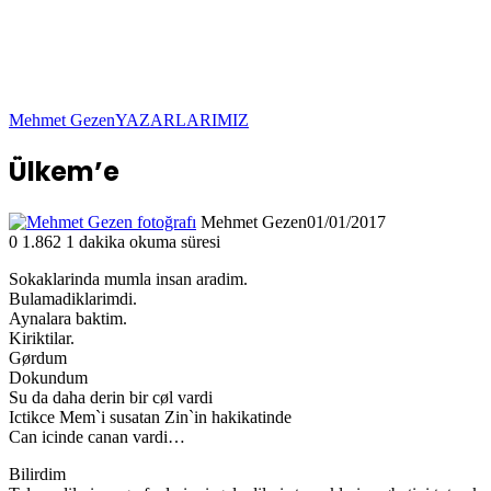
Mehmet Gezen
YAZARLARIMIZ
Ülkem’e
Mehmet Gezen
01/01/2017
0
1.862
1 dakika okuma süresi
Sokaklarinda mumla insan aradim.
Bulamadiklarimdi.
Aynalara baktim.
Kiriktilar.
Gørdum
Dokundum
Su da daha derin bir cøl vardi
Ictikce Mem`i susatan Zin`in hakikatinde
Can icinde canan vardi…
Bilirdim