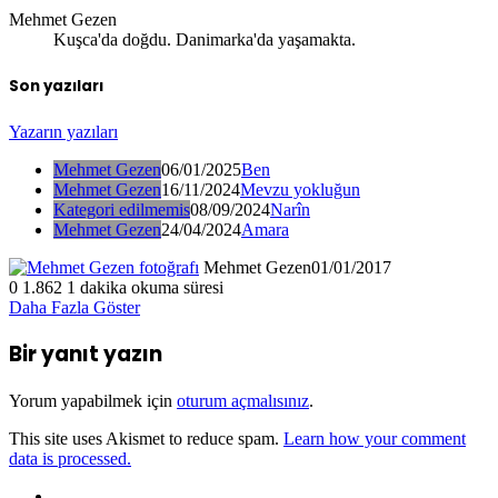
Mehmet Gezen
Kuşca'da doğdu. Danimarka'da yaşamakta.
Son yazıları
Yazarın yazıları
Mehmet Gezen
06/01/2025
Ben
Mehmet Gezen
16/11/2024
Mevzu yokluğun
Kategori edilmemis
08/09/2024
Narîn
Mehmet Gezen
24/04/2024
Amara
Mehmet Gezen
01/01/2017
0
1.862
1 dakika okuma süresi
Daha Fazla Göster
Bir yanıt yazın
Yorum yapabilmek için
oturum açmalısınız
.
This site uses Akismet to reduce spam.
Learn how your comment
data is processed.