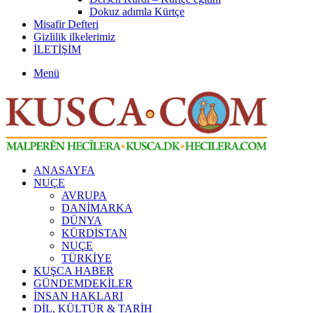
Dokuz adımla Kürtçe
Misafir Defteri
Gizlilik ilkelerimiz
İLETİŞİM
Menü
ANASAYFA
NUÇE
AVRUPA
DANİMARKA
DÜNYA
KÜRDİSTAN
NUÇE
TÜRKİYE
KUŞCA HABER
GÜNDEMDEKİLER
İNSAN HAKLARI
DİL, KÜLTÜR & TARİH