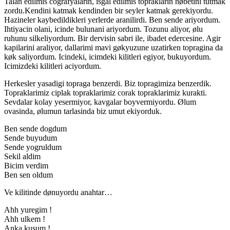
Talan edilmis cografyalarin, isgal edilmis topraklarin nøbetini tutmak
zordu.Kendini katmak kendinden bir seyler katmak gerekiyordu.
Hazineler kaybedildikleri yerlerde aranilirdi. Ben sende ariyordum.
Ihtiyacin olani, icinde bulunani ariyordum. Tozunu aliyor, ølu
ruhunu silkeliyordum. Bir dervisin sabri ile, ibadet edercesine. Agir
kapilarini araliyor, dallarimi mavi gøkyuzune uzatirken topragina da
køk saliyordum. Icindeki, icimdeki kilitleri egiyor, bukuyordum.
Icimizdeki kilitleri aciyordum.
Herkesler yasadigi topraga benzerdi. Biz topragimiza benzerdik.
Topraklarimiz ciplak topraklarimiz corak topraklarimiz kurakti.
Sevdalar kolay yesermiyor, kavgalar boyvermiyordu. Ølum
ovasinda, ølumun tarlasinda biz umut ekiyorduk.
Ben sende dogdum
Sende buyudum
Sende yogruldum
Sekil aldim
Bicim verdim
Ben sen oldum
Ve kilitinde dønuyordu anahtar…
Ahh yuregim !
Ahh ulkem !
Anka kusum !