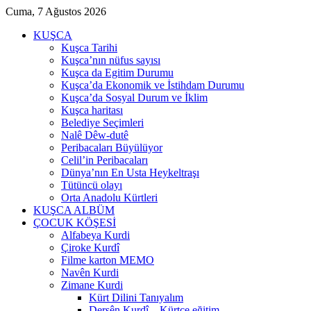
Cuma, 7 Ağustos 2026
KUŞCA
Kuşca Tarihi
Kuşca’nın nüfus sayısı
Kuşca da Egitim Durumu
Kuşca’da Ekonomik ve İstihdam Durumu
Kuşca’da Sosyal Durum ve İklim
Kuşca haritası
Belediye Seçimleri
Nalê Dêw-dutê
Peribacaları Büyülüyor
Celil’in Peribacaları
Dünya’nın En Usta Heykeltraşı
Tütüncü olayı
Orta Anadolu Kürtleri
KUŞCA ALBÜM
ÇOCUK KÖŞESİ
Alfabeya Kurdi
Çiroke Kurdî
Filme karton MEMO
Navên Kurdi
Zimane Kurdi
Kürt Dilini Tanıyalım
Dersên Kurdî – Kürtçe eğitim