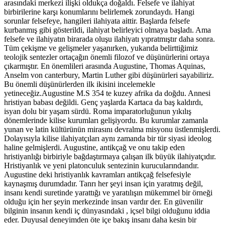
arasındaki merkezi ilişki oldukça doğaldı. Felsefe ve ilahiyat
birbirilerine karşı konumlarını belirlemek zorundaydı. Hangi
sorunlar felsefeye, hangileri ilahiyata aittir. Başlarda felsefe
kurbanmış gibi gösterildi, ilahiyat belirleyici olmaya başladı. Ama
felsefe ve ilahiyatın birarada oluşu ilahiyatı yıpratmıştır daha sonra.
Tüm çekişme ve gelişmeler yaşanırken, yukarıda belirttiğimiz
teolojik sentezler ortaçağın önemli filozof ve düşünürlerini ortaya
çıkarmıştır. En önemlileri arasında Augustine, Thomas Aquinas,
Anselm von canterbury, Martin Luther gibi düşünürleri sayabiliriz.
Bu önemli düşünürlerden ilk ikisini incelemekle
yetineceğiz.Augustine M.S 354 te kuzey afrika da doğdu. Annesi
hristiyan babası değildi. Genç yaşlarda Kartaca da baş kaldırdı,
isyan dolu bir yaşam sürdü. Roma imparatorluğunun yıkılış
dönemlerinde kilise kurumları gelişiyordu. Bu kurumlar zamanla
yunan ve latin kültürünün mirasını devralma misyonu üstlenmişlerdi.
Dolayısıyla kilise ilahiyatçıları aynı zamanda bir tür siyasi ideolog
haline gelmişlerdi. Augustine, antikçağ ve onu takip eden
hristiyanlığı birbiriyle bağdaştırmaya çalışan ilk büyük ilahiyatçıdır.
Hristiyanlık ve yeni platonculuk sentezinin kurucularındandır.
Augustine deki hristiyanlık kavramları antikçağ felsefesiyle
kaynaşmış durumdadır. Tanrı her şeyi insan için yaratmış değil,
insanı kendi suretinde yarattığı ve yaratılışın mükemmel bir örneği
olduğu için her şeyin merkezinde insan vardır der. En güvenilir
bilginin insanın kendi iç dünyasındaki , içsel bilgi olduğunu iddia
eder. Duyusal deneyimden öte içe bakış insanı daha kesin bir