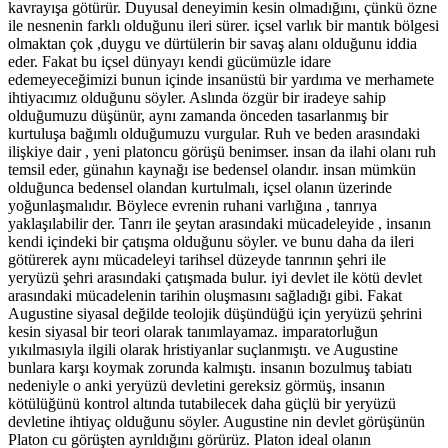
kavrayışa götürür. Duyusal deneyimin kesin olmadığını, çünkü özne
ile nesnenin farklı olduğunu ileri sürer. içsel varlık bir mantık bölgesi
olmaktan çok ,duygu ve dürtülerin bir savaş alanı olduğunu iddia
eder. Fakat bu içsel dünyayı kendi gücümüzle idare
edemeyeceğimizi bunun içinde insanüstü bir yardıma ve merhamete
ihtiyacımız olduğunu söyler. Aslında özgür bir iradeye sahip
olduğumuzu düşünür, aynı zamanda önceden tasarlanmış bir
kurtuluşa bağımlı olduğumuzu vurgular. Ruh ve beden arasındaki
ilişkiye dair , yeni platoncu görüşü benimser. insan da ilahi olanı ruh
temsil eder, günahın kaynağı ise bedensel olandır. insan mümkün
olduğunca bedensel olandan kurtulmalı, içsel olanın üzerinde
yoğunlaşmalıdır. Böylece evrenin ruhani varlığına , tanrıya
yaklaşılabilir der. Tanrı ile şeytan arasındaki mücadeleyide , insanın
kendi içindeki bir çatışma olduğunu söyler. ve bunu daha da ileri
götürerek aynı mücadeleyi tarihsel düzeyde tanrının şehri ile
yeryüzü şehri arasındaki çatışmada bulur. iyi devlet ile kötü devlet
arasındaki mücadelenin tarihin oluşmasını sağladığı gibi. Fakat
Augustine siyasal değilde teolojik düşündüğü için yeryüzü şehrini
kesin siyasal bir teori olarak tanımlayamaz. imparatorluğun
yıkılmasıyla ilgili olarak hristiyanlar suçlanmıştı. ve Augustine
bunlara karşı koymak zorunda kalmıştı. insanın bozulmuş tabiatı
nedeniyle o anki yeryüzü devletini gereksiz görmüş, insanın
kötülüğünü kontrol altında tutabilecek daha güçlü bir yeryüzü
devletine ihtiyaç olduğunu söyler. Augustine nin devlet görüşünün
Platon cu görüşten ayrıldığını görürüz. Platon ideal olanın