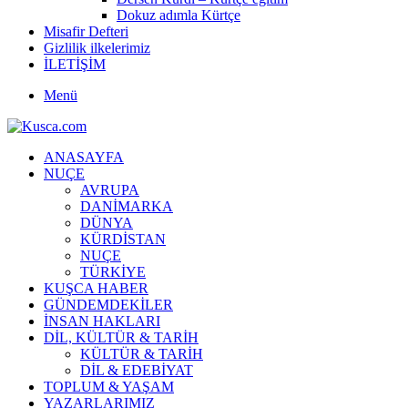
Dokuz adımla Kürtçe
Misafir Defteri
Gizlilik ilkelerimiz
İLETİŞİM
Menü
ANASAYFA
NUÇE
AVRUPA
DANİMARKA
DÜNYA
KÜRDİSTAN
NUÇE
TÜRKİYE
KUŞCA HABER
GÜNDEMDEKİLER
İNSAN HAKLARI
DİL, KÜLTÜR & TARİH
KÜLTÜR & TARİH
DİL & EDEBİYAT
TOPLUM & YAŞAM
YAZARLARIMIZ