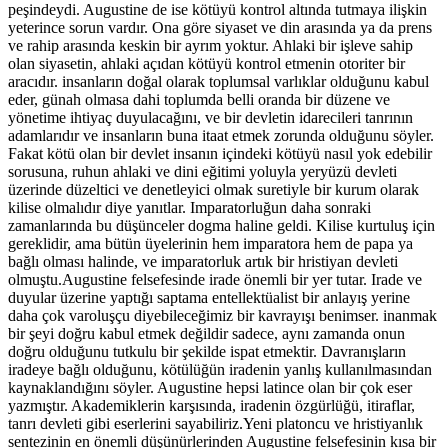
peşindeydi. Augustine de ise kötüyü kontrol altında tutmaya ilişkin
yeterince sorun vardır. Ona göre siyaset ve din arasında ya da prens
ve rahip arasında keskin bir ayrım yoktur. Ahlaki bir işleve sahip
olan siyasetin, ahlaki açıdan kötüyü kontrol etmenin otoriter bir
aracıdır. insanların doğal olarak toplumsal varlıklar olduğunu kabul
eder, günah olmasa dahi toplumda belli oranda bir düzene ve
yönetime ihtiyaç duyulacağını, ve bir devletin idarecileri tanrının
adamlarıdır ve insanların buna itaat etmek zorunda olduğunu söyler.
Fakat kötü olan bir devlet insanın içindeki kötüyü nasıl yok edebilir
sorusuna, ruhun ahlaki ve dini eğitimi yoluyla yeryüzü devleti
üzerinde düzeltici ve denetleyici olmak suretiyle bir kurum olarak
kilise olmalıdır diye yanıtlar. Imparatorluğun daha sonraki
zamanlarında bu düşünceler dogma haline geldi. Kilise kurtuluş için
gereklidir, ama bütün üyelerinin hem imparatora hem de papa ya
bağlı olması halinde, ve imparatorluk artık bir hristiyan devleti
olmuştu.Augustine felsefesinde irade önemli bir yer tutar. Irade ve
duyular üzerine yaptığı saptama entellektüalist bir anlayış yerine
daha çok varoluşçu diyebileceğimiz bir kavrayışı benimser. inanmak
bir şeyi doğru kabul etmek değildir sadece, aynı zamanda onun
doğru olduğunu tutkulu bir şekilde ispat etmektir. Davranışların
iradeye bağlı olduğunu, kötülüğün iradenin yanlış kullanılmasından
kaynaklandığını söyler. Augustine hepsi latince olan bir çok eser
yazmıştır. Akademiklerin karşısında, iradenin özgürlüğü, itiraflar,
tanrı devleti gibi eserlerini sayabiliriz.Yeni platoncu ve hristiyanlık
sentezinin en önemli düşünürlerinden Augustine felsefesinin kısa bir