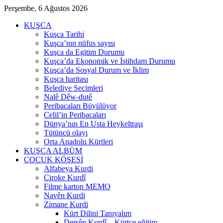
Perşembe, 6 Ağustos 2026
KUŞCA
Kuşca Tarihi
Kuşca’nın nüfus sayısı
Kuşca da Egitim Durumu
Kuşca’da Ekonomik ve İstihdam Durumu
Kuşca’da Sosyal Durum ve İklim
Kuşca haritası
Belediye Seçimleri
Nalê Dêw-dutê
Peribacaları Büyülüyor
Celil’in Peribacaları
Dünya’nın En Usta Heykeltraşı
Tütüncü olayı
Orta Anadolu Kürtleri
KUŞCA ALBÜM
ÇOCUK KÖŞESİ
Alfabeya Kurdi
Çiroke Kurdî
Filme karton MEMO
Navên Kurdi
Zimane Kurdi
Kürt Dilini Tanıyalım
Dersên Kurdî – Kürtçe eğitim