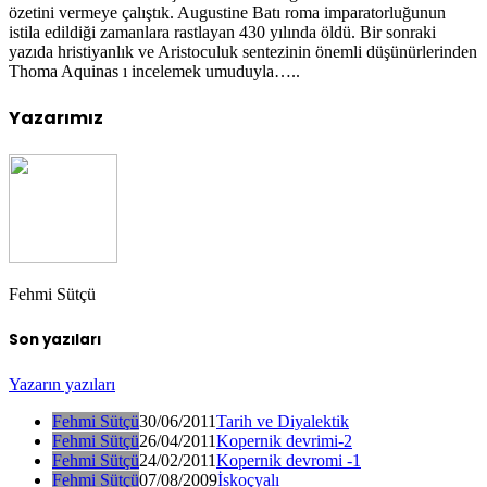
özetini vermeye çalıştık. Augustine Batı roma imparatorluğunun
istila edildiği zamanlara rastlayan 430 yılında öldü. Bir sonraki
yazıda hristiyanlık ve Aristoculuk sentezinin önemli düşünürlerinden
Thoma Aquinas ı incelemek umuduyla…..
Yazarımız
Fehmi Sütçü
Son yazıları
Yazarın yazıları
Fehmi Sütçü
30/06/2011
Tarih ve Diyalektik
Fehmi Sütçü
26/04/2011
Kopernik devrimi-2
Fehmi Sütçü
24/02/2011
Kopernik devromi -1
Fehmi Sütçü
07/08/2009
İskoçyalı