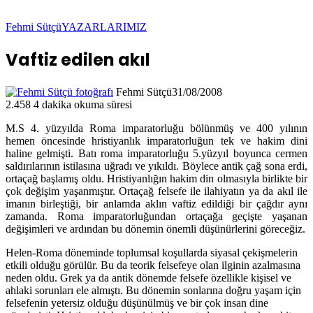
Fehmi Sütçü
YAZARLARIMIZ
Vaftiz edilen akıl
Fehmi Sütçü
31/08/2008
2.458
4 dakika okuma süresi
M.S 4. yüzyılda Roma imparatorluğu bölünmüş ve 400 yılının
hemen öncesinde hristiyanlık imparatorluğun tek ve hakim dini
haline gelmişti. Batı roma imparatorluğu 5.yüzyıl boyunca cermen
saldırılarının istilasına uğradı ve yıkıldı. Böylece antik çağ sona erdi,
ortaçağ başlamış oldu. Hristiyanlığın hakim din olmasıyla birlikte bir
çok değişim yaşanmıştır. Ortaçağ felsefe ile ilahiyatın ya da akıl ile
imanın birleştiği, bir anlamda aklın vaftiz edildiği bir çağdır aynı
zamanda. Roma imparatorluğundan ortaçağa geçişte yaşanan
değişimleri ve ardından bu dönemin önemli düşünürlerini göreceğiz.
Helen-Roma döneminde toplumsal koşullarda siyasal çekişmelerin
etkili olduğu görülür. Bu da teorik felsefeye olan ilginin azalmasına
neden oldu. Grek ya da antik dönemde felsefe özellikle kişisel ve
ahlaki sorunları ele almıştı. Bu dönemin sonlarına doğru yaşam için
felsefenin yetersiz olduğu düşünülmüş ve bir çok insan dine