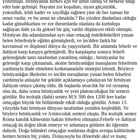
yönelmişti. Hristiyanlık herkes için bir umut olmuş ve herkese hitap
eder hale gelmişti. Hayatın zor koşulları, siyasi güçsüzlük,
yoksulluk, kötü kader ve zayıflığa rağmen yine de her zaman bir
umut vardır, ve bu umut ne olmalıdır.? Bu yüzden dindarlara olduğu
kadar günahkarlara ve zor durumlarda olanlara da kurtuluşu
sağlayan ilahi ya da göksel bir güç vardır düşüncesi etkili olmuştu.
Hristiyan din adamlarından ayrı olan ortaçağ entellektüelleri yunan
helen felsefesiyle eğitim görmüşlerdi, ve incilden farklı bir
kavramsal ve düşünsel dünya da yaşıyorlardı. Bir anlamda felsefe ve
ilahiyat karşı karşıya gelmişlerdi. Bu karşılaşma sonucu felsefi
geleneğinde tanrı tarafından yaratılmış olduğu , hristiyanlar bu
geleneğe karşı çıkmamalı, aksine hristiyanlığın inanışlarını felsefenin
yardımıyla ifade etmekten korkmamalıdır stratejisi izlendi. Böylece
hristiyanlığın ilkelerini ve incilin mesajlarını yunan helen felsefesi
yardımıyla anlaşılır bir şekilde açıklamaya çabalayan bir hristiyan
ilahiyatı ortaya çıkmış oldu. ilk başlarda stoacılık bir rol oynamış
olsa da, daha sonra hristiyanlık ve yeni platonculuğun bir sentezi
görülür. Bu teolojik (ilahi) sentez M.S 300 den 1200 lere kadar
ortaçağın büyük bir bölümünde etkili olduğu görülür. Aristo 13.
yüzyılda batı hristiyan dünyası tarafından yeniden keşfedildi. Ve
böylece hristiyanlık ve Aristoculuk sentezi oluştu. Bu teolojik sentez
Roma katolik kilisesinin hakim felsefesi olmuştur.Felsefe ve ilahiyat
ortaçağ da doğru idrak etmeye ve anlamaya götüren iki öğrenim
dalıydı. Doğa bilimleri ortaçağın sonlarına doğru avrupa kültüründe
hemen hemen hiç yoktu. Dolayısıyla bu dönemde akıl ve inanç