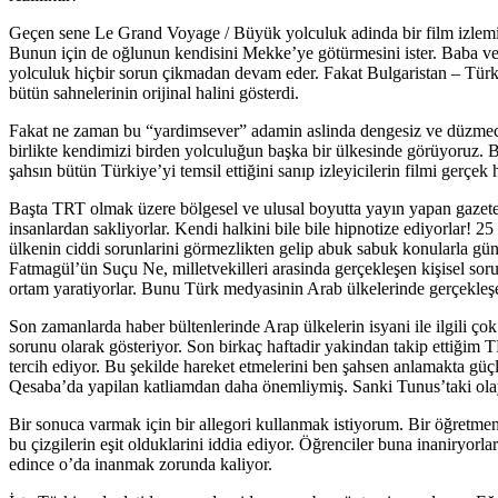
Geçen sene Le Grand Voyage / Büyük yolculuk adinda bir film izlemişt
Bunun için de oğlunun kendisini Mekke’ye götürmesini ister. Baba ve o
yolculuk hiçbir sorun çikmadan devam eder. Fakat Bulgaristan – Türkiy
bütün sahnelerinin orijinal halini gösterdi.
Fakat ne zaman bu “yardimsever” adamin aslinda dengesiz ve düzmeci b
birlikte kendimizi birden yolculuğun başka bir ülkesinde görüyoruz. B
şahsın bütün Türkiye’yi temsil ettiğini sanıp izleyicilerin filmi gerçek 
Başta TRT olmak üzere bölgesel ve ulusal boyutta yayın yapan gazeteler
insanlardan sakliyorlar. Kendi halkini bile bile hipnotize ediyorlar! 
ülkenin ciddi sorunlarini görmezlikten gelip abuk sabuk konularla gü
Fatmagül’ün Suçu Ne, milletvekilleri arasinda gerçekleşen kişisel soru
ortam yaratiyorlar. Bunu Türk medyasinin Arab ülkelerinde gerçekleşen
Son zamanlarda haber bültenlerinde Arap ülkelerin isyani ile ilgili ç
sorunu olarak gösteriyor. Son birkaç haftadir yakindan takip ettiğ
tercih ediyor. Bu şekilde hareket etmelerini ben şahsen anlamakta g
Qesaba’da yapilan katliamdan daha önemliymiş. Sanki Tunus’taki ol
Bir sonuca varmak için bir allegori kullanmak istiyorum. Bir öğretmen’
bu çizgilerin eşit olduklarini iddia ediyor. Öğrenciler buna inaniryorla
edince o’da inanmak zorunda kaliyor.