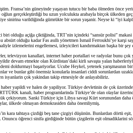
im. Fransa’nin güneyinde yaşayan tutucu bir baba ölmeden önce yerine g
ğlun gerçekleştirdiği bu uzun yolculukta arabayla birçok ülkeden geçer
e sinirina varildiğinda gümrükte bir sorun yaşanir. Neyse ki “iyi kalp
iri olduğu açiğa çiktiğinda, TRT’nin içindeki “sansür polisi” makasi 
u absürt olduğu kadar Fas asıllı yönetmen Ismail Ferroukhi’ye karşi sa
haliyle izlemelerini engellemesi, izleyicileri kandırmaktan başka bir şey d
, televizyon kanallari, internet haber portallari ve radyolar bunu çok y
25 yildir devam etmekte olan Kürdistan’daki kirli savaşta yalan haberle
ndemi doldurmayi başariyorlar. Ucube Heykel, yetenek yarışmasının biri
nlar ve bunlar gibi önemsiz konularla insanlari ciddi sorunlardan uzakla
 isyanlarin çok yakindan takip etmesiyle de anlayabiliriz.
ok haber yapildi ve halen de yapiliyor. Türkiye devletinin de çok üzer
im TRTTÜRK kanali, haber programlarinda Türkiye’de olan olaylar üzeri
üçlük çekiyorum. Sanki Türkiye için Libya savaşi Kürt sorunundan dah
aylar, ülkede olmayan demokrasiden daha önemliymiş.
in kara tahtaya çizdiği beş tane çizgiyi düşünün. Bunlardan dörtü eşit,
r. Onuncu öğrenci sinifa girdiğinde bütün çizgilerin eşit olmadiklarini s