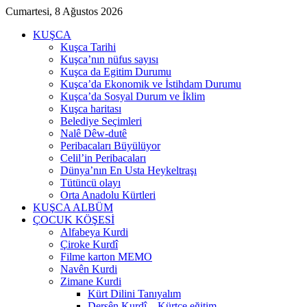
Cumartesi, 8 Ağustos 2026
KUŞCA
Kuşca Tarihi
Kuşca’nın nüfus sayısı
Kuşca da Egitim Durumu
Kuşca’da Ekonomik ve İstihdam Durumu
Kuşca’da Sosyal Durum ve İklim
Kuşca haritası
Belediye Seçimleri
Nalê Dêw-dutê
Peribacaları Büyülüyor
Celil’in Peribacaları
Dünya’nın En Usta Heykeltraşı
Tütüncü olayı
Orta Anadolu Kürtleri
KUŞCA ALBÜM
ÇOCUK KÖŞESİ
Alfabeya Kurdi
Çiroke Kurdî
Filme karton MEMO
Navên Kurdi
Zimane Kurdi
Kürt Dilini Tanıyalım
Dersên Kurdî – Kürtçe eğitim