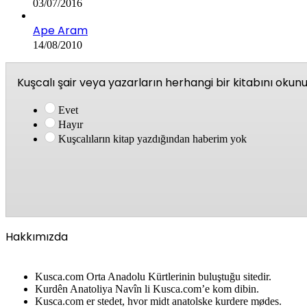
03/07/2016
Ape Aram
14/08/2010
Kuşcalı şair veya yazarların herhangi bir kitabını oku
Evet
Hayır
Kuşcalıların kitap yazdığından haberim yok
Hakkımızda
Kusca.com Orta Anadolu Kürtlerinin buluştuğu sitedir.
Kurdên Anatoliya Navîn li Kusca.com’e kom dibin.
Kusca.com er stedet, hvor midt anatolske kurdere mødes.