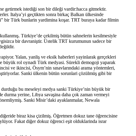
etirmek istediği son bir dileği vardir:hacca gitmektir.
ler. Italya’yi geçtikten sonra birkaç Balkan ülkesinde
li” bir Türk bunlarin yardimina koşar. TRT buraya kadar filmin
kullanmış. Türkiye’de çekilmiş bütün sahnelerin kesilmesiyle
ygisizca bir davraniştir. Üstelik TRT kurumunun sadece bir
eğildir.
apiyor. Yalan, yanliş ve eksik haberleri yayinlarak gerçekleri
riyle büyük rol oynadi Türk medyasi. Sürekli demogoji yaparak
ncisi ve ikincisi, Ösym’nin sınavlarındaki arama yöntemleri,
ştiriyorlar. Sanki ülkenin bütün sorunlari çözülmüş gibi bir
inde durduğu bu meseleyi medya sanki Türkiye’nin büyük bir
nde durma yerine, Libya savaşina daha çok zaman vermeyi
a önemliymiş. Sanki Misir’daki ayaklanmalar, Newala
 diğeride biraz kisa çizilmiş. Öğretmen dokuz tane öğrencisine
öylüyor. Fakat diğer dokuz öğrenci eşit olduklarinda israr