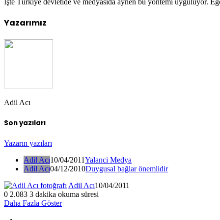
İşte Türkiye devletide ve medyasida aynen bu yöntemi uyguluyor. Eğer 
Yazarımız
Adil Acı
Son yazıları
Yazarın yazıları
Adil Acı
10/04/2011
Yalanci Medya
Adil Acı
04/12/2010
Duygusal bağlar önemlidir
Adil Acı
10/04/2011
0
2.083
3 dakika okuma süresi
Daha Fazla Göster