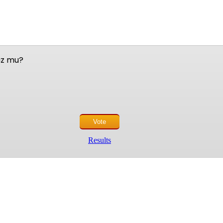
nuz mu?
Results