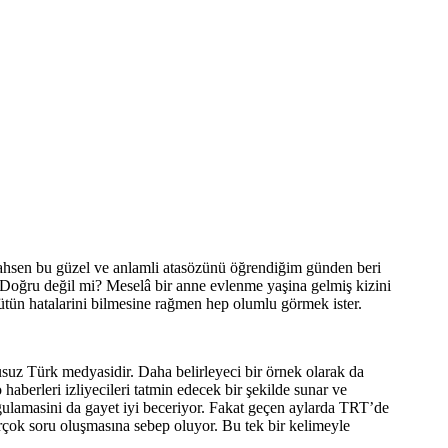
Şahsen bu güzel ve anlamli atasözünü öğrendiğim günden beri
 Doğru değil mi? Meselâ bir anne evlenme yaşina gelmiş kizini
ütün hatalarini bilmesine rağmen hep olumlu görmek ister.
usuz Türk medyasidir. Daha belirleyeci bir örnek olarak da
aberleri izliyecileri tatmin edecek bir şekilde sunar ve
gulamasini da gayet iyi beceriyor. Fakat geçen aylarda TRT’de
rçok soru oluşmasına sebep oluyor. Bu tek bir kelimeyle