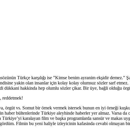
atasözünün Türkçe karşılığı ise ”Kimse benim ayranim ekşidir demez.” 
disine yakin olan insanlar için kolay kolay olumsuz sözler sarf etmez.
di dükkani hakkinda hep olumlu sözler çikar. Bir üye, bağli olduğu örg
k, reddetmek!
edya, örgüt vs. Somut bir örnek vermek istersek bunun en iyi örneği kuşk
 haber bültenlerinde Türkiye aleyhinde haberler yer almaz. Varsa da o h
ca Türkiye’yi karalayan film ve başka programlarda sansür ve makas uy
gördüm. Filmin bu yeni haliyle izleyicinin kafasinda cevabi olmayan bi