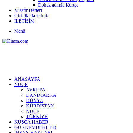
Dokuz adımla Kürtçe
Misafir Defteri
Gizlilik ilkelerimiz
İLETİŞİM
Menü
ANASAYFA
NUÇE
AVRUPA
DANİMARKA
DÜNYA
KÜRDİSTAN
NUÇE
TÜRKİYE
KUŞCA HABER
GÜNDEMDEKİLER
İNSAN HAKLARI