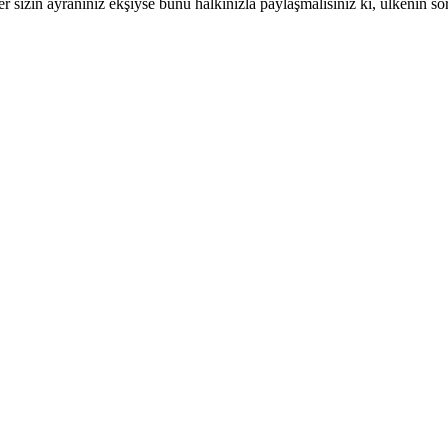
sizin ayraniniz ekşiyse bunu halkinizla paylaşmalisiniz ki, ülkenin so