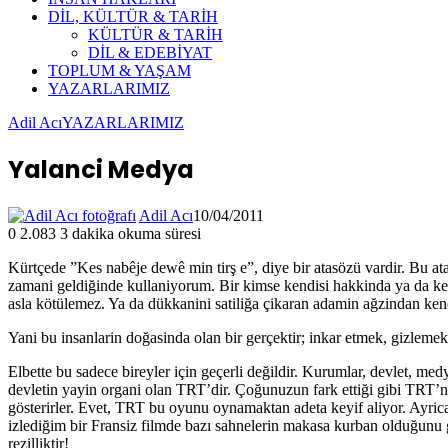
DİL, KÜLTÜR & TARİH
KÜLTÜR & TARİH
DİL & EDEBİYAT
TOPLUM & YAŞAM
YAZARLARIMIZ
Adil Acı
YAZARLARIMIZ
Yalanci Medya
Adil Acı
10/04/2011
0
2.083
3 dakika okuma süresi
Kürtçede ”Kes nabêje dewê min tirş e”, diye bir atasözü vardir. Bu 
zamani geldiğinde kullaniyorum. Bir kimse kendisi hakkinda ya da ken
asla kötülemez. Ya da dükkanini satiliğa çikaran adamin ağzindan ken
Yani bu insanlarin doğasinda olan bir gerçektir; inkar etmek, gizleme
Elbette bu sadece bireyler için geçerli değildir. Kurumlar, devlet, m
devletin yayin organi olan TRT’dir. Çoğunuzun fark ettiği gibi TRT’nin
gösterirler. Evet, TRT bu oyunu oynamaktan adeta keyif aliyor. Ayri
izlediğim bir Fransiz filmde bazı sahnelerin makasa kurban olduğunu 
rezilliktir!