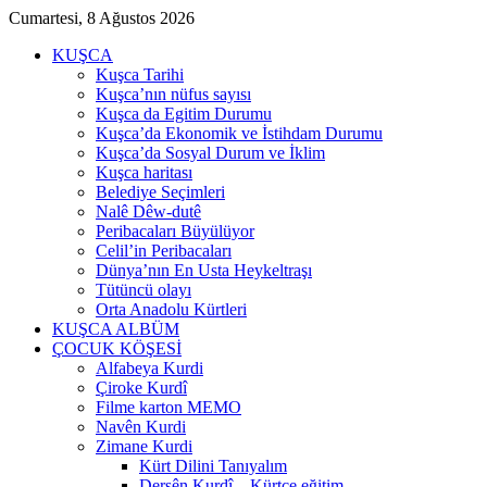
Cumartesi, 8 Ağustos 2026
KUŞCA
Kuşca Tarihi
Kuşca’nın nüfus sayısı
Kuşca da Egitim Durumu
Kuşca’da Ekonomik ve İstihdam Durumu
Kuşca’da Sosyal Durum ve İklim
Kuşca haritası
Belediye Seçimleri
Nalê Dêw-dutê
Peribacaları Büyülüyor
Celil’in Peribacaları
Dünya’nın En Usta Heykeltraşı
Tütüncü olayı
Orta Anadolu Kürtleri
KUŞCA ALBÜM
ÇOCUK KÖŞESİ
Alfabeya Kurdi
Çiroke Kurdî
Filme karton MEMO
Navên Kurdi
Zimane Kurdi
Kürt Dilini Tanıyalım
Dersên Kurdî – Kürtçe eğitim