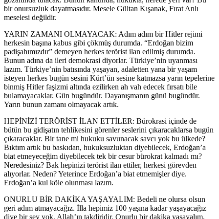
bir onursuzluk dayatmasıdır. Mesele Gültan Kışanak, Fırat Anlı
meselesi değildir.
YARIN ZAMANI OLMAYACAK: Adım adım bir Hitler rejimi
herkesin başına kabus gibi çökmüş durumda. “Erdoğan bizim
padişahımızdır” demeyen herkes terörist ilan edilmiş durumda.
Bunun adına da ileri demokrasi diyorlar. Türkiye’nin uyanması
lazım. Türkiye’nin batısında yaşayan, adaletten yana bir yaşam
isteyen herkes bugün sesini Kürt’ün sesine katmazsa yarın tepelerine
binmiş Hitler faşizmi altında ezilirken ah vah edecek fırsatı bile
bulamayacaklar. Gün bugündür. Dayanışmanın günü bugündür.
Yarın bunun zamanı olmayacak artık.
HEPİNİZİ TERÖRİST İLAN ETTİLER: Bürokrasi içinde de
bütün bu gidişatın tehlikesini görenler seslerini çıkaracaklarsa bugün
çıkaracaklar. Bir tane mi hukuku savunacak savcı yok bu ülkede?
Bıktım artık bu baskıdan, hukuksuzluktan diyebilecek, Erdoğan’a
biat etmeyeceğim diyebilecek tek bir cesur bürokrat kalmadı mı?
Neredesiniz? Bak hepinizi terörist ilan ettiler, herkesi görevden
alıyorlar. Neden? Yeterince Erdoğan’a biat etmemişler diye.
Erdoğan’a kul köle olunması lazım.
ONURLU BİR DAKİKA YAŞAYALIM: Bedeli ne olursa olsun
geri adım atmayacağız. İlla hepimiz 100 yaşına kadar yaşayacağız
diye bir şey yok. Allah’ın takdiridir. Onurlu bir dakika yaşayalım,