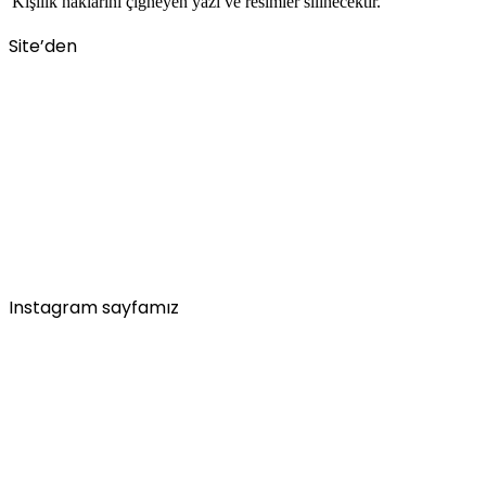
Kişilik haklarını çiğneyen yazı ve resimler silinecektir.
Site’den
Instagram sayfamız