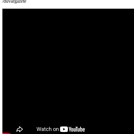
/duvargazete