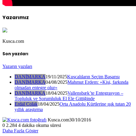
Yazarımız
Kusca.com
Son yazıları
Yazarın yazıları
DANİMARKA
19/11/2025
Kuşcalıların Seçim Başarısı
DANİMARKA
04/08/2025
Mahmut Erdem: »Kişi, farkında
olmadan entegre olur«
DANİMARKA
18/04/2025
Vallensbæk’te Entegrasyon –
Topluluk ve Sorumluluk El Ele Gittiğinde
Erdal Çolak
18/04/2025
Orta Anadolu Kürtlerine ışık tutan 20
yıllık araştırma
Kusca.com
30/10/2016
0
2.284
4 dakika okuma süresi
Daha Fazla Göster