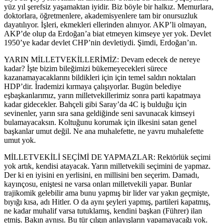
yüz yıl şerefsiz yaşamaktan iyidir. Biz böyle bir halkız. Memurlara,
doktorlara, öğretmenlere, akademisyenlere tam bir onursuzluk
dayatılıyor. İşleri, ekmekleri ellerinden alınıyor. AKP’li olmayan,
AKP’de olup da Erdoğan’a biat etmeyen kimseye yer yok. Devlet
1950’ye kadar devlet CHP’nin devletiydi. Şimdi, Erdoğan’ın.
YARIN MİLLETVEKİLLERİMİZ: Devam edecek de nereye
kadar? İşte bizim bileğimizi bükemeyecekleri sürece
kazanamayacaklarını bildikleri için için temel saldırı noktaları
HDP’dir. İrademizi kırmaya çalışıyorlar. Bugün belediye
eşbaşkanlarımız, yarın milletvekillerimiz sonra parti kapatmaya
kadar gidecekler. Bahçeli gibi Saray’da 4C iş bulduğu için
sevinenler, yarın sıra sana geldiğinde seni savunacak kimseyi
bulamayacaksın. Koltuğunu korumak için ilkesini satan genel
başkanlar umut değil. Ne ana muhalefette, ne yavru muhalefette
umut yok.
MİLLETVEKİLİ SEÇİMİ DE YAPMAZLAR: Rektörlük seçimi
yok artık, kendisi atayacak. Yarın milletvekili seçimini de yapmaz.
Der ki en iyisini en yerlisini, en millisini ben seçerim. Damadı,
kayınçosu, eniştesi ne varsa onları milletvekili yapar. Bunlar
trajikomik gelebilir ama bunu yapmış bir lider var yakın geçmişte,
bıyığı kısa, adı Hitler. O da aynı şeyleri yapmış, partileri kapatmış,
ne kadar muhalif varsa tutuklamış, kendini başkan (Führer) ilan
etmiş. Bakın aynısı. Bu tür çılgın anlayışların yapamayacağı yok.