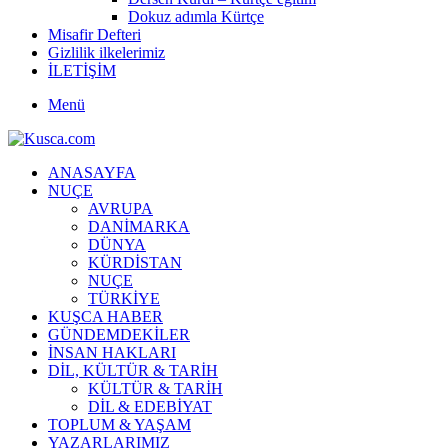
Dokuz adımla Kürtçe
Misafir Defteri
Gizlilik ilkelerimiz
İLETİŞİM
Menü
ANASAYFA
NUÇE
AVRUPA
DANİMARKA
DÜNYA
KÜRDİSTAN
NUÇE
TÜRKİYE
KUŞCA HABER
GÜNDEMDEKİLER
İNSAN HAKLARI
DİL, KÜLTÜR & TARİH
KÜLTÜR & TARİH
DİL & EDEBİYAT
TOPLUM & YAŞAM
YAZARLARIMIZ