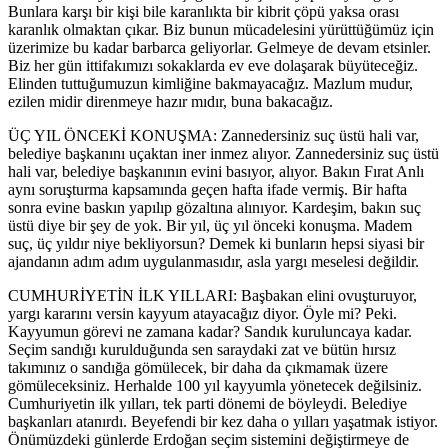
Bunlara karşı bir kişi bile karanlıkta bir kibrit çöpü yaksa orası
karanlık olmaktan çıkar. Biz bunun mücadelesini yürüttüğümüz için
üzerimize bu kadar barbarca geliyorlar. Gelmeye de devam etsinler.
Biz her gün ittifakımızı sokaklarda ev eve dolaşarak büyüteceğiz.
Elinden tuttuğumuzun kimliğine bakmayacağız. Mazlum mudur,
ezilen midir direnmeye hazır mıdır, buna bakacağız.
ÜÇ YIL ÖNCEKİ KONUŞMA: Zannedersiniz suç üstü hali var,
belediye başkanını uçaktan iner inmez alıyor. Zannedersiniz suç üstü
hali var, belediye başkanının evini basıyor, alıyor. Bakın Fırat Anlı
aynı soruşturma kapsamında geçen hafta ifade vermiş. Bir hafta
sonra evine baskın yapılıp gözaltına alınıyor. Kardeşim, bakın suç
üstü diye bir şey de yok. Bir yıl, üç yıl önceki konuşma. Madem
suç, üç yıldır niye bekliyorsun? Demek ki bunların hepsi siyasi bir
ajandanın adım adım uygulanmasıdır, asla yargı meselesi değildir.
CUMHURİYETİN İLK YILLARI: Başbakan elini ovuşturuyor,
yargı kararını versin kayyum atayacağız diyor. Öyle mi? Peki.
Kayyumun görevi ne zamana kadar? Sandık kuruluncaya kadar.
Seçim sandığı kurulduğunda sen saraydaki zat ve bütün hırsız
takımınız o sandığa gömülecek, bir daha da çıkmamak üzere
gömüleceksiniz. Herhalde 100 yıl kayyumla yönetecek değilsiniz.
Cumhuriyetin ilk yılları, tek parti dönemi de böyleydi. Belediye
başkanları atanırdı. Beyefendi bir kez daha o yılları yaşatmak istiyor.
Önümüzdeki günlerde Erdoğan seçim sistemini değiştirmeye de