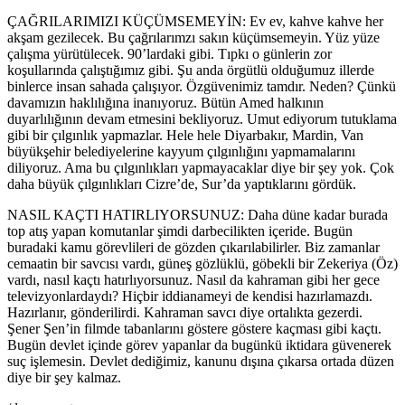
ÇAĞRILARIMIZI KÜÇÜMSEMEYİN: Ev ev, kahve kahve her
akşam gezilecek. Bu çağrılarımzı sakın küçümsemeyin. Yüz yüze
çalışma yürütülecek. 90’lardaki gibi. Tıpkı o günlerin zor
koşullarında çalıştığımız gibi. Şu anda örgütlü olduğumuz illerde
binlerce insan sahada çalışıyor. Özgüvenimiz tamdır. Neden? Çünkü
davamızın haklılığına inanıyoruz. Bütün Amed halkının
duyarlılığının devam etmesini bekliyoruz. Umut ediyorum tutuklama
gibi bir çılgınlık yapmazlar. Hele hele Diyarbakır, Mardin, Van
büyükşehir belediyelerine kayyum çılgınlığını yapmamalarını
diliyoruz. Ama bu çılgınlıkları yapmayacaklar diye bir şey yok. Çok
daha büyük çılgınlıkları Cizre’de, Sur’da yaptıklarını gördük.
NASIL KAÇTI HATIRLIYORSUNUZ: Daha düne kadar burada
top atış yapan komutanlar şimdi darbecilikten içeride. Bugün
buradaki kamu görevlileri de gözden çıkarılabilirler. Biz zamanlar
cemaatin bir savcısı vardı, güneş gözlüklü, göbekli bir Zekeriya (Öz)
vardı, nasıl kaçtı hatırlıyorsunuz. Nasıl da kahraman gibi her gece
televizyonlardaydı? Hiçbir iddianameyi de kendisi hazırlamazdı.
Hazırlanır, gönderilirdi. Kahraman savcı diye ortalıkta gezerdi.
Şener Şen’in filmde tabanlarını göstere göstere kaçması gibi kaçtı.
Bugün devlet içinde görev yapanlar da bugünkü iktidara güvenerek
suç işlemesin. Devlet dediğimiz, kanunu dışına çıkarsa ortada düzen
diye bir şey kalmaz.