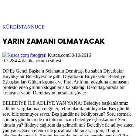
KÜRDİSTAN
NUÇE
YARIN ZAMANI OLMAYACAK
Kusca.com
30/10/2016
0
2.284
4 dakika okuma süresi
DP Eş Genel Başkanı Selahattin Demirtaş, bu sabah Diyarbakır
Büyükşehir Belediyesi’ne gitti. Diyarbakır Büyükşehir Belediye
Eşbaşkanları Gültan kışanak ve Fırat Anlı’nın gözaltına alınmasını
protesto eden grubun sloganlarla karşıladığı Demirtaş,burada bir
konuşma yaptı. Demirtaş’ın mesajları şöyle:
BELEDİYE İLE ADLİYE YAN YANA: Belediye başkanlarımız
adil bir yargılanmada değiller, rehin olarak tutuluyorlar. Beş gündür
soru bile sormuyor savcı. Beş gündür ne bekliyorsun? Soru sormak
için beş gün hücrede mi tutman lazım belediye eşbaşkanını? Sen
kimsin ya? İfadeye çağırdın da gelmedi mi? Belediye ile adliye zaten
yan yana. Savcı efendi ille gözaltına aldıracak, 5 gün, 10 gün
gözaltında tutacak. Bunun kanunda, hukukta, nerede yeri var? Bu