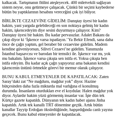
kalkacak. Tartışmanın fitilini ateşleyecek. 400 miletvekili sağlayan
sistem neyse, onu getirmeye çalışacak. Çünkü bir seçimi kaybederse
bütün bu yaptıklarının hesabını vereceğini çok iyi biliyor.
BİRLİKTE CEZAEVİNE GİDELİM: Danıştay üyesi bir kadın
hakim, yani yargıda gelebileceği en son noktaya gelmiş bir kadın
hakim, işkencedeyim diye sesini duyurmaya çalışıyor. Kim?
Danıştay üyesi bir hakim. Bu kadar pervasızlar. Adalet Bakanı da
çıkıp diyor ki ‘İşkence varsa ispatlayın.’ Ya Bekir Efendi, sana daha
önce de çağrı yaptım, gel beraber bir cezaevine gidelim. Madem
kendine güveniyorsun, Silivri Cezaevi’ne gidelim. Yanımızda
İstanbul başsavcısı ve barodan bir temsilci ile. İşkence var mı, yok
mu bakalım. İşkence varsa çıkışta sen istifa et. Yoksa çıkışta ben
istifa edeyim. Bu kadar açık çağrı yapıyoruz ama bakanın kendisi
işkencenin üstünü örtmekle görevi bir memur olarak çalışıyor.
BUNU KABUL ETMEYENLER DE KAPATILACAK: Zaten
Saray’daki zat “Ne mağduru, mağdur yok” diyor. Hazine
bütçesinden daha fazla miktarda mal varlığına el konulmuş
durumda. İnsanların oturdukları eve el koydular. Halen mağdur yok
diyor. Aylardır hakim yüzü görmemiş insanlar var. İşte dün tek
Kürtçe gazete kapatıldı. Dünyanın tek kadın haber ajansı Jinha
kapatıldı. Artık tek kanallı TRT dönemine geçtik. Artık bütün
kanallar Tayyip Erdoğan öksürdüğünde, hapşırdığında canlı yayına
geçecek. Bunu kabul etmeyenler de kapatılacak.