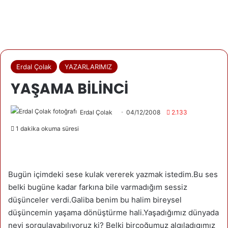
Erdal Çolak
YAZARLARIMIZ
YAŞAMA BİLİNCİ
Erdal Çolak
04/12/2008
2.133
1 dakika okuma süresi
Bugün içimdeki sese kulak vererek yazmak istedim.Bu ses
belki bugüne kadar farkına bile varmadığım sessiz
düşünceler verdi.Galiba benim bu halim bireysel
düşüncemin yaşama dönüştürme hali.Yaşadığımız dünyada
neyi sorgulayabılıyoruz ki? Belki birçoğumuz algıladıgımız