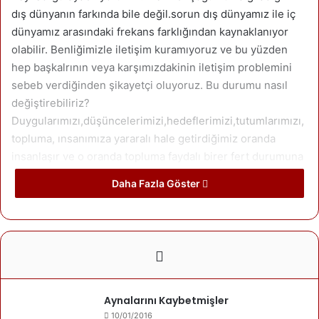
dış dünyanın farkında bile değil.sorun dış dünyamız ile iç
dünyamız arasındaki frekans farklığından kaynaklanıyor
olabilir. Benliğimizle iletişim kuramıyoruz ve bu yüzden
hep başkalrının veya karşımızdakinin iletişim problemini
sebeb verdiğinden şikayetçi oluyoruz. Bu durumu nasıl
değiştirebiliriz?
Duygularımızı,düşüncelerimizi,hedeflerimizi,tutumlarımızı,
topluma, ınsanımıza yararalı hale getirdiğimiz oranda
insanlaşır ve o oranda topluma faydalı birer fert durumuna
gelebiliriz. Yaşamımızda olan herşeyden memnun
Daha Fazla Göster
olmayabiliriz.Belki birçok zorluklara gögüs gelmek zorunda
kalıyoruz. Bırçok zaman haketmediğiz dersler verıyor
hayat. İşte hayatımıza giren bırçok olumsuzluk hataya karşı
zafer kazanmamıza bıle sebeb olabiliyor.Evrenle iletişim
kuralım insanlarla hayvanlarla ,gerekirse doğadaki
evrendeki herşey ile ıletişim kuralım. Temel problerimizin
birçoğu iletişisizlıkten kaynaklanıyor. Eğer çevrenizde
Aynalarını Kaybetmişler
iletişim kuracak birilrini bulamıyor ve hala dünyaya
10/01/2016