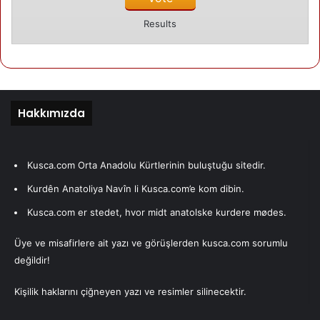
Hayvanlara bakıp dogallıklarını algılayın ,
Results
İnsanlara bakip güzelliklerini ( mutlaka güzel tarafları vardır
) algılayın .
Algıladıgınız yalnız para sesi olmasın. Evet birbirimizin
olumlu taraflarını bulmaya yakalmaya çalışmak daha insani
ve ahlaki ,vicdani olsa gerek.Hayvanlar dahi doğayla bir
Hakkımızda
bütün olduklarını kabul etmekte ve böyle hareket etmekte.
İnsana bağımlı, insan merkezli ,doğaya bağımlı ,doğa
merkezli bir yaşam için önce kendimizi değiştirmekle
Kusca.com Orta Anadolu Kürtlerinin buluştuğu sitedir.
başlar. Gelin artık birşeyleri değiştirelim.
Kurdên Anatoliya Navîn li Kusca.com’e kom dibin.
Kusca.com er stedet, hvor midt anatolske kurdere mødes.
Yazarımız
Üye ve misafirlere ait yazı ve görüşlerden kusca.com sorumlu
değildir!
Erdal Çolak
Kişilik haklarını çiğneyen yazı ve resimler silinecektir.
Kütüphaneci ve Belediye meclisi üyesi.
Kuşca'da doğup, Danimarka'da yaşamakta.