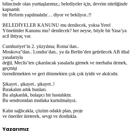
bilincinde olan yurttaşlarımız,; belediyeler için, devrim niteliğinde
kapsamlı
bir Reform yapılmalıdır… diyor ve bekliyor..!!
BELEDİYELER KANUNU mu denilecek, yoksa Yerel
Yönetimler Kanunu mu? denilecek? her neyse, böyle bir Yasa’ya
acil ihtiyaç var.
Cumhuriyet’in 2. yüzyılına; Roma’dan..
Moskova”dan.. Londra’dan.. ya da Berlin’den getirilecek AB ithal
yasalarıyla
değil, Meclis’ten çıkarılacak yasalarla girmek ve merhaba demek,
geçmişi
özendirmekten ve geri dönmekten çok çok iyidir ve akılcıdır.
Şikayet.. şikayet.. şikayet..!
Bırakalım artık bunları.
Bu alışkanlık, bulaşıcı bir hastalıktır.
Bu sendromdan mutlaka kurtulmalıyız.
Kalın sağlıcakla, çözüm odaklı plan, proje
ve öneriler üreterek, sevgi ve dostlukla.
Yazarımız