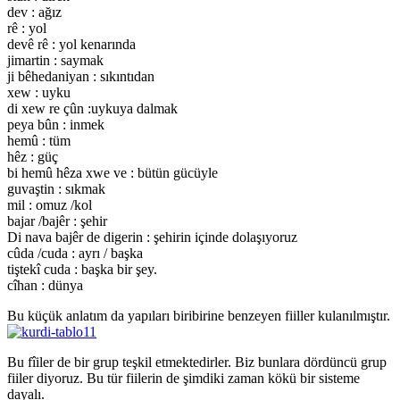
dev : ağız
rê : yol
devê rê : yol kenarında
jimartin : saymak
ji bêhedaniyan : sıkıntıdan
xew : uyku
di xew re çûn :uykuya dalmak
peya bûn : inmek
hemû : tüm
hêz : güç
bi hemû hêza xwe ve : bütün gücüyle
guvaştin : sıkmak
mil : omuz /kol
bajar /bajêr : şehir
Di nava bajêr de digerin : şehirin içinde dolaşıyoruz
cûda /cuda : ayrı / başka
tiştekî cuda : başka bir şey.
cîhan : dünya
Bu küçük anlatım da yapıları biribirine benzeyen fiiller kulanılmıştır.
Bu fîiler de bir grup teşkil etmektedirler. Biz bunlara dördüncü grup
fiiler diyoruz. Bu tür fiilerin de şimdiki zaman kökü bir sisteme
dayalı.