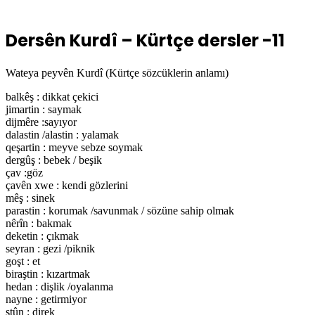
Dersên Kurdî – Kürtçe dersler -11
Wateya peyvên Kurdî (Kürtçe sözcüklerin anlamı)
balkêş : dikkat çekici
jimartin : saymak
dijmêre :sayıyor
dalastin /alastin : yalamak
qeşartin : meyve sebze soymak
dergûş : bebek / beşik
çav :göz
çavên xwe : kendi gözlerini
mêş : sinek
parastin : korumak /savunmak / sözüne sahip olmak
nêrîn : bakmak
deketin : çıkmak
seyran : gezi /piknik
goşt : et
biraştin : kızartmak
hedan : dişlik /oyalanma
nayne : getirmiyor
stûn : direk