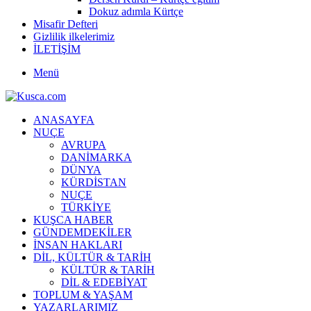
Dokuz adımla Kürtçe
Misafir Defteri
Gizlilik ilkelerimiz
İLETİŞİM
Menü
ANASAYFA
NUÇE
AVRUPA
DANİMARKA
DÜNYA
KÜRDİSTAN
NUÇE
TÜRKİYE
KUŞCA HABER
GÜNDEMDEKİLER
İNSAN HAKLARI
DİL, KÜLTÜR & TARİH
KÜLTÜR & TARİH
DİL & EDEBİYAT
TOPLUM & YAŞAM
YAZARLARIMIZ