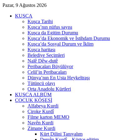
Pazar, 9 Ağustos 2026
KUŞCA
Kuşca Tarihi
Kuşca’nın nüfus sayısı
Kuşca da Egitim Durumu
Kuşca’da Ekonomik ve İstihdam Durumu
Kuşca’da Sosyal Durum ve İklim
Kuşca haritası
Belediye Seçimleri
Nalê Dêw-dutê
Peribacaları Büyülüyor
Celil’in Peribacaları
Dünya’nın En Usta Heykeltraşı
Tütüncü olayı
Orta Anadolu Kürtleri
KUŞCA ALBÜM
ÇOCUK KÖŞESİ
Alfabeya Kurdi
Çiroke Kurdî
Filme karton MEMO
Navên Kurdi
Zimane Kurdi
Kürt Dilini Tanıyalım
Dersên Kurdî – Kürtçe eğitim