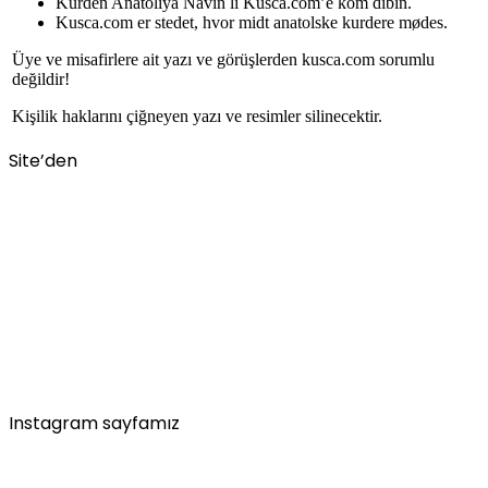
Kurdên Anatoliya Navîn li Kusca.com’e kom dibin.
Kusca.com er stedet, hvor midt anatolske kurdere mødes.
Üye ve misafirlere ait yazı ve görüşlerden kusca.com sorumlu
değildir!
Kişilik haklarını çiğneyen yazı ve resimler silinecektir.
Site’den
Instagram sayfamız