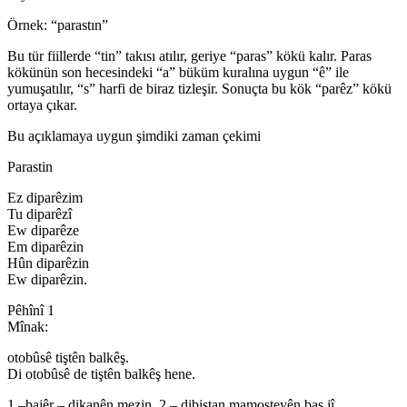
Örnek: “parastın”
Bu tür fiillerde “tin” takısı atılır, geriye “paras” kökü kalır. Paras
kökünün son hecesindeki “a” büküm kuralına uygun “ê” ile
yumuşatılır, “s” harfi de biraz tizleşir. Sonuçta bu kök “parêz” kökü
ortaya çıkar.
Bu açıklamaya uygun şimdiki zaman çekimi
Parastin
Ez diparêzim
Tu diparêzî
Ew diparêze
Em diparêzin
Hûn diparêzin
Ew diparêzin.
Pêhînî 1
Mînak:
otobûsê tiştên balkêş.
Di otobûsê de tiştên balkêş hene.
1 –bajêr – dikanên mezin. 2 – dibistan mamosteyên baş jî