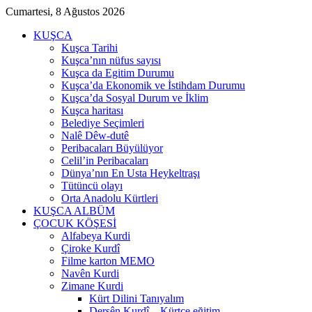
Cumartesi, 8 Ağustos 2026
KUŞCA
Kuşca Tarihi
Kuşca’nın nüfus sayısı
Kuşca da Egitim Durumu
Kuşca’da Ekonomik ve İstihdam Durumu
Kuşca’da Sosyal Durum ve İklim
Kuşca haritası
Belediye Seçimleri
Nalê Dêw-dutê
Peribacaları Büyülüyor
Celil’in Peribacaları
Dünya’nın En Usta Heykeltraşı
Tütüncü olayı
Orta Anadolu Kürtleri
KUŞCA ALBÜM
ÇOCUK KÖŞESİ
Alfabeya Kurdi
Çiroke Kurdî
Filme karton MEMO
Navên Kurdi
Zimane Kurdi
Kürt Dilini Tanıyalım
Dersên Kurdî – Kürtçe eğitim