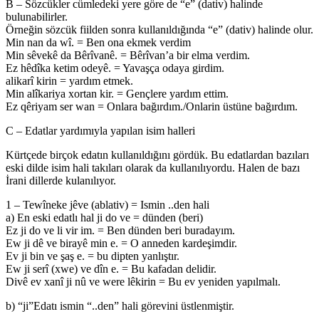
B – Sözcükler cümledeki yere göre de “e” (dativ) halinde
bulunabilirler.
Örneğin sözcük fiilden sonra kullanıldığında “e” (dativ) halinde olur.
Min nan da wî. = Ben ona ekmek verdim
Min sêvekê da Bêrîvanê. = Bêrîvan’a bir elma verdim.
Ez hêdîka ketim odeyê. = Yavaşça odaya girdim.
alikarî kirin = yardım etmek.
Min alîkariya xortan kir. = Gençlere yardım ettim.
Ez qêriyam ser wan = Onlara bağırdım./Onlarin üstüne bağırdım.
C – Edatlar yardımıyla yapılan isim halleri
Kürtçede birçok edatın kullanıldığını gördük. Bu edatlardan bazıları
eski dilde isim hali takıları olarak da kullanılıyordu. Halen de bazı
İrani dillerde kulanılıyor.
1 – Tewîneke jêve (ablativ) = Ismin ..den hali
a) En eski edatlı hal ji do ve = dünden (beri)
Ez ji do ve li vir im. = Ben dünden beri buradayım.
Ew ji dê ve birayê min e. = O anneden kardeşimdir.
Ev ji bin ve şaş e. = bu dipten yanlıştır.
Ew ji serî (xwe) ve dîn e. = Bu kafadan delidir.
Divê ev xanî ji nû ve were lêkirin = Bu ev yeniden yapılmalı.
b) “ji”Edatı ismin “..den” hali görevini üstlenmiştir.