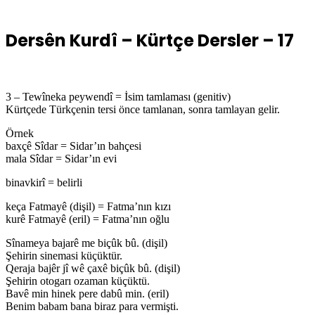
Dersên Kurdî – Kürtçe Dersler – 17
3 – Tewîneka peywendî = İsim tamlaması (genitiv)
Kürtçede Türkçenin tersi önce tamlanan, sonra tamlayan gelir.
Örnek
baxçê Sîdar = Sidar’ın bahçesi
mala Sîdar = Sidar’ın evi
binavkirî = belirli
keça Fatmayê (dişil) = Fatma’nın kızı
kurê Fatmayê (eril) = Fatma’nın oğlu
Sînameya bajarê me biçûk bû. (dişil)
Şehirin sinemasi küçüktür.
Qeraja bajêr jî wê çaxê biçûk bû. (dişil)
Şehirin otogarı ozaman küçüktü.
Bavê min hinek pere dabû min. (eril)
Benim babam bana biraz para vermişti.