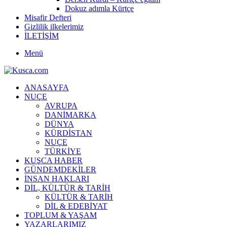
Dokuz adımla Kürtçe
Misafir Defteri
Gizlilik ilkelerimiz
İLETİŞİM
Menü
ANASAYFA
NUÇE
AVRUPA
DANİMARKA
DÜNYA
KÜRDİSTAN
NUÇE
TÜRKİYE
KUŞCA HABER
GÜNDEMDEKİLER
İNSAN HAKLARI
DİL, KÜLTÜR & TARİH
KÜLTÜR & TARİH
DİL & EDEBİYAT
TOPLUM & YAŞAM
YAZARLARIMIZ