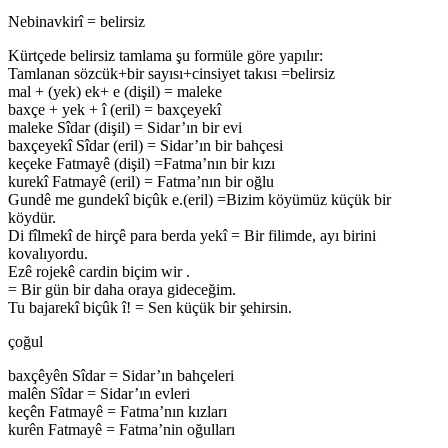
Nebinavkirî = belirsiz
Kürtçede belirsiz tamlama şu formüle göre yapılır:
Tamlanan sözcük+bir sayısı+cinsiyet takısı =belirsiz
mal + (yek) ek+ e (dişil) = maleke
baxçe + yek + î (eril) = baxçeyekî
maleke Sîdar (dişil) = Sidar’ın bir evi
baxçeyekî Sîdar (eril) = Sidar’ın bir bahçesi
keçeke Fatmayê (dişil) =Fatma’nın bir kızı
kurekî Fatmayê (eril) = Fatma’nın bir oğlu
Gundê me gundekî biçûk e.(eril) =Bizim köyümüz küçük bir
köydür.
Di fîlmekî de hirçê para berda yekî = Bir filimde, ayı birini
kovalıyordu.
Ezê rojekê cardin biçim wir .
= Bir gün bir daha oraya gideceğim.
Tu bajarekî biçûk î! = Sen küçük bir şehirsin.
çoğul
baxçêyên Sîdar = Sidar’ın bahçeleri
malên Sîdar = Sidar’ın evleri
keçên Fatmayê = Fatma’nın kızları
kurên Fatmayê = Fatma’nin oğulları