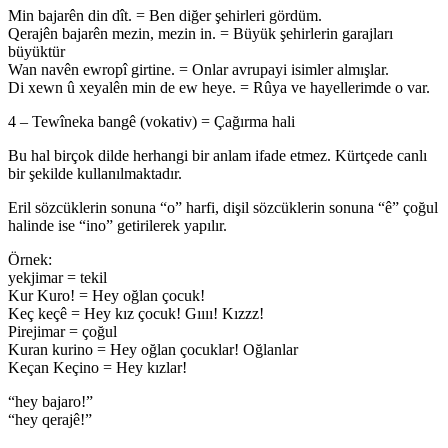
Min bajarên din dît. = Ben diğer şehirleri gördüm.
Qerajên bajarên mezin, mezin in. = Büyük şehirlerin garajları
büyüktür
Wan navên ewropî girtine. = Onlar avrupayi isimler almışlar.
Di xewn û xeyalên min de ew heye. = Rûya ve hayellerimde o var.
4 – Tewîneka bangê (vokativ) = Çağırma hali
Bu hal birçok dilde herhangi bir anlam ifade etmez. Kürtçede canlı
bir şekilde kullanılmaktadır.
Eril sözcüklerin sonuna “o” harfi, dişil sözcüklerin sonuna “ê” çoğul
halinde ise “ino” getirilerek yapılır.
Örnek:
yekjimar = tekil
Kur Kuro! = Hey oğlan çocuk!
Keç keçê = Hey kız çocuk! Gıııı! Kızzz!
Pirejimar = çoğul
Kuran kurino = Hey oğlan çocuklar! Oğlanlar
Keçan Keçino = Hey kızlar!
“hey bajaro!”
“hey qerajê!”