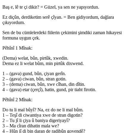
Baş e, lê te çi dikir? = Güzel, ya sen ne yapıyordun.
Ez diçûn, derdiketim serê çîyan. = Ben gidiyordum, dağlara
çıkıyordum.
Sen de bu cümlelerdeki fiilerin çekimini şimdiki zaman hikayesi
formuna uygun çek.
Pêhînî 1 Mînak:
(Dema) welat, bûn, pirtûk, xwedin.
Dema ez li welat bûm, min pirtûk dixwend.
1 – (gava) gund, bûn, çiyan gerîn.
2 – (gava) ciwan, bûn, stran gotin.
3 – (dema) ciwan, bûn, xwe cîhan, din dîtin.
4 – (gava) etar (çerçî), hatin, gund, pir tiaht firotin.
Pêhînî 2 Mînak:
Do tu li mal bûyî? Na, ez do ne li mal bûm.
1 – Teşî di ciwantiya xwe de stran digotin?
2 – Tu jî li çiya û baniya digeriyayî?
3 – Ma cîran dihatin mala we?
4 – Hûn jî di bin daran de radibûn govendê?