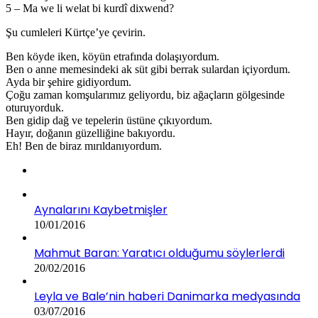
5 – Ma we li welat bi kurdî dixwend?
Şu cumleleri Kürtçe’ye çevirin.
Ben köyde iken, köyün etrafında dolaşıyordum.
Ben o anne memesindeki ak süt gibi berrak sulardan içiyordum.
Ayda bir şehire gidiyordum.
Çoğu zaman komşularımız geliyordu, biz ağaçların gölgesinde
oturuyorduk.
Ben gidip dağ ve tepelerin üstüne çıkıyordum.
Hayır, doğanın güzelliğine bakıyordu.
Eh! Ben de biraz mırıldanıyordum.
Aynalarını Kaybetmişler
10/01/2016
Mahmut Baran: Yaratıcı olduğumu söylerlerdi
20/02/2016
Leyla ve Bale’nin haberi Danimarka medyasında
03/07/2016