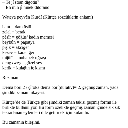
– Te jî stran digotin?
– Eh min jî hinek dilorand.
Wateya peyvên Kurdî (Kürtçe sözcüklerin anlamı)
banî = dam üstü
zelal = berak
pêsîr = göğüs/ kadın memesi
beybûn = papatya
pişik = akciğer
kezev = karaciğer
mijûlî = muhabet/ uğraşı
dengxweş = güzel ses
kerik = kulağın iç kısmı
Rêziman
Dema bori 2 / çîroka dema borî(durativ)= 2. geçmiş zaman, yada
şimdiki zaman hikayesi.
Kürtçe’de de Türkçe gibi şimdiki zaman takısı geçmiş formu ile
birlikte kullanılıyor. Bu form özelikle geçmiş zaman içinde sık sık
tekrarlanan eylemleri dile getirmek için kulanılır.
Bu zamanın bileşimi.