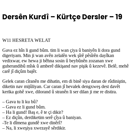
Dersên Kurdî – Kürtçe Dersler – 19
W11 HESRETA WELAT
Gava ez hîn li gund bûm. tim li wan çiya û baniyên li dora gund
digeriyam. Min ji wan avên zelalên wek şîrê pêsîrên dayîkan
vedixwar, ew hewa ji bêhna sosin û beybûnên zozanan xwe
guherandibû mîsk û amberê dikişand nav pişik û kezevê. Belê, mehê
carê jî diçûm bajêr.
Gelek caran cîranên me dihatin, em di binê siya daran de rûdiniştin,
diketin nav mijûliyan. Car caran jî hevalek dengxweş dest davêt
kerika gohê xwe, dilorand û stranên li ser dilan ji me re distira.
– Gava tu li ku bû?
– Gava ez li gund bûm.
– Ha li gund! Baş e, ê te çi dikir?
– Ez diçûn, derdiketim serê çîya û baniyan.
-Te li dîmena gundê xwe dinêrî?
– Na, li xweşiya xwezayê sêrdikir.