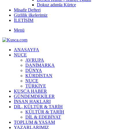
Dokuz adımla Kürtçe
Misafir Defteri
Gizlilik ilkelerimiz
İLETİŞİM
Menü
ANASAYFA
NUÇE
AVRUPA
DANİMARKA
DÜNYA
KÜRDİSTAN
NUÇE
TÜRKİYE
KUŞCA HABER
GÜNDEMDEKİLER
İNSAN HAKLARI
DİL, KÜLTÜR & TARİH
KÜLTÜR & TARİH
DİL & EDEBİYAT
TOPLUM & YAŞAM
YAZARLARIMIZ