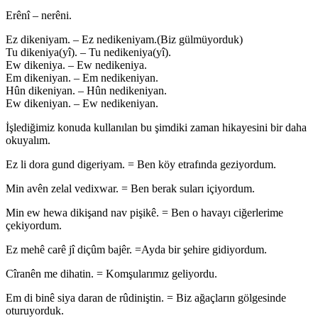
Erênî – nerêni.
Ez dikeniyam. – Ez nedikeniyam.(Biz gülmüyorduk)
Tu dikeniya(yî). – Tu nedikeniya(yî).
Ew dikeniya. – Ew nedikeniya.
Em dikeniyan. – Em nedikeniyan.
Hûn dikeniyan. – Hûn nedikeniyan.
Ew dikeniyan. – Ew nedikeniyan.
İşlediğimiz konuda kullanılan bu şimdiki zaman hikayesini bir daha
okuyalım.
Ez li dora gund digeriyam. = Ben köy etrafında geziyordum.
Min avên zelal vedixwar. = Ben berak suları içiyordum.
Min ew hewa dikişand nav pişikê. = Ben o havayı ciğerlerime
çekiyordum.
Ez mehê carê jî diçûm bajêr. =Ayda bir şehire gidiyordum.
Cîranên me dihatin. = Komşularımız geliyordu.
Em di binê siya daran de rûdiniştin. = Biz ağaçların gölgesinde
oturuyorduk.