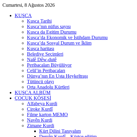
Cumartesi, 8 Ağustos 2026
KUŞCA
Kuşca Tarihi
Kuşca’nın nüfus sayısı
Kuşca da Egitim Durumu
Kuşca’da Ekonomik ve İstihdam Durumu
Kuşca’da Sosyal Durum ve İklim
Kuşca haritası
Belediye Seçimleri
Nalê Dêw-dutê
Peribacaları Büyülüyor
Celil’in Peribacaları
Dünya’nın En Usta Heykeltraşı
Tütüncü olayı
Orta Anadolu Kürtleri
KUŞCA ALBÜM
ÇOCUK KÖŞESİ
Alfabeya Kurdi
Çiroke Kurdî
Filme karton MEMO
Navên Kurdi
Zimane Kurdi
Kürt Dilini Tanıyalım
Dersên Kurdî – Kürtçe eğitim