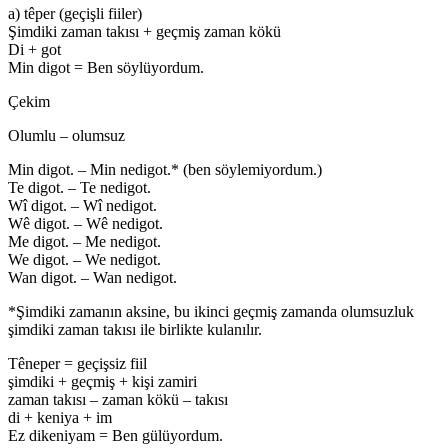
a) têper (geçişli fiiler)
Şimdiki zaman takısı + geçmiş zaman kökü
Di + got
Min digot = Ben söylüyordum.
Çekim
Olumlu – olumsuz
Min digot. – Min nedigot.* (ben söylemiyordum.)
Te digot. – Te nedigot.
Wî digot. – Wî nedigot.
Wê digot. – Wê nedigot.
Me digot. – Me nedigot.
We digot. – We nedigot.
Wan digot. – Wan nedigot.
*Şimdiki zamanın aksine, bu ikinci geçmiş zamanda olumsuzluk
şimdiki zaman takısı ile birlikte kulanılır.
Têneper = geçişsiz fiil
şimdiki + geçmiş + kişi zamiri
zaman takısı – zaman kökü – takısı
di + keniya + im
Ez dikeniyam = Ben gülüyordum.