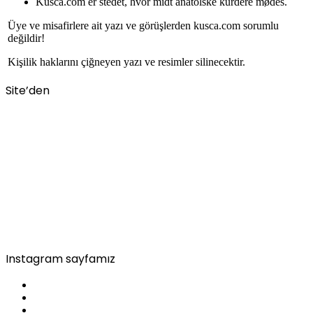
Kusca.com er stedet, hvor midt anatolske kurdere mødes.
Üye ve misafirlere ait yazı ve görüşlerden kusca.com sorumlu
değildir!
Kişilik haklarını çiğneyen yazı ve resimler silinecektir.
Site’den
Instagram sayfamız