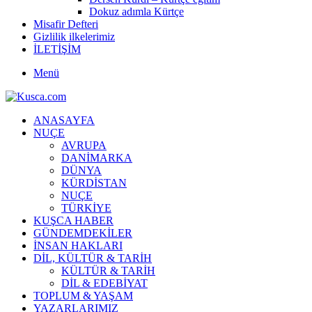
Dokuz adımla Kürtçe
Misafir Defteri
Gizlilik ilkelerimiz
İLETİŞİM
Menü
ANASAYFA
NUÇE
AVRUPA
DANİMARKA
DÜNYA
KÜRDİSTAN
NUÇE
TÜRKİYE
KUŞCA HABER
GÜNDEMDEKİLER
İNSAN HAKLARI
DİL, KÜLTÜR & TARİH
KÜLTÜR & TARİH
DİL & EDEBİYAT
TOPLUM & YAŞAM
YAZARLARIMIZ