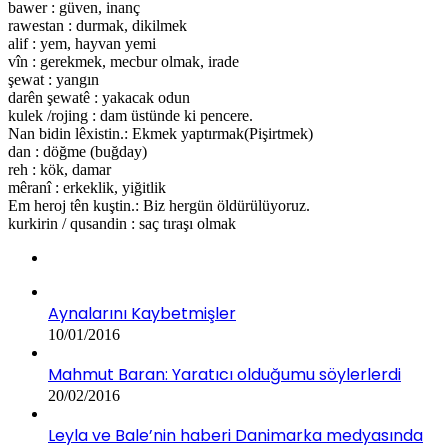
bawer : güven, inanç
rawestan : durmak, dikilmek
alif : yem, hayvan yemi
vîn : gerekmek, mecbur olmak, irade
şewat : yangın
darên şewatê : yakacak odun
kulek /rojing : dam üstünde ki pencere.
Nan bidin lêxistin.: Ekmek yaptırmak(Pişirtmek)
dan : döğme (buğday)
reh : kök, damar
mêranî : erkeklik, yiğitlik
Em heroj tên kuştin.: Biz hergün öldürülüyoruz.
kurkirin / qusandin : saç tıraşı olmak
Aynalarını Kaybetmişler
10/01/2016
Mahmut Baran: Yaratıcı olduğumu söylerlerdi
20/02/2016
Leyla ve Bale’nin haberi Danimarka medyasında