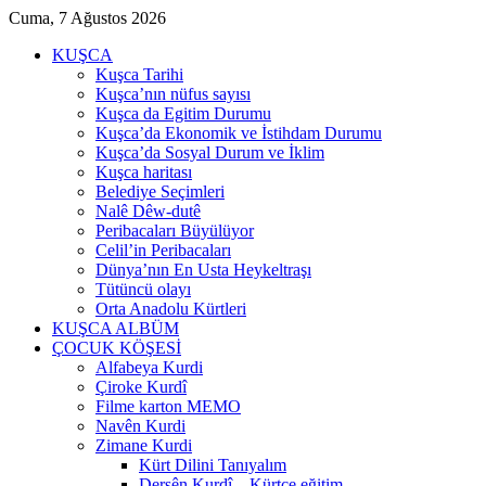
Cuma, 7 Ağustos 2026
KUŞCA
Kuşca Tarihi
Kuşca’nın nüfus sayısı
Kuşca da Egitim Durumu
Kuşca’da Ekonomik ve İstihdam Durumu
Kuşca’da Sosyal Durum ve İklim
Kuşca haritası
Belediye Seçimleri
Nalê Dêw-dutê
Peribacaları Büyülüyor
Celil’in Peribacaları
Dünya’nın En Usta Heykeltraşı
Tütüncü olayı
Orta Anadolu Kürtleri
KUŞCA ALBÜM
ÇOCUK KÖŞESİ
Alfabeya Kurdi
Çiroke Kurdî
Filme karton MEMO
Navên Kurdi
Zimane Kurdi
Kürt Dilini Tanıyalım
Dersên Kurdî – Kürtçe eğitim