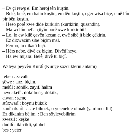
– Ev çi rewş e! Em heroj tên kuştin.
– Belê, belê, em hatin kuştin, em tên kuştin, eger wisa biçe, emê hîn
pir bên kuştin.
– Heso porê xwe dide kurkirin (kurtkirin, qusandin).
– Ma wî hîn hefta çûyîn porê xwe kurkiribû!
– Lo, lo ew kilê çavên keçan e, ewê sibê jî bide çêkirin.
– Ez dixwazim sibe biçim mal.
– Fermo, tu dikanî biçî.
– Hêrs nebe, divê ez biçim. Divêtî heye.
– Ha ew mijara! Belê, divê tu biçî.
Wateya peyvên Kurdî (Kürtçe sözcüklerin anlamı)
reben : zavallı
şêwe : tarz, biçim.
melûl : sönük, zayıf, halim
hevdaketî : dökülmüş, dökük,
ciwan : genç
stûxwarî : boynu bükük
kanîn /karîn : …e bilmek, o yetenekte olmak (yardımcı fiil)
Ez dikanim bêjim. : Ben söyleyebilirim.
xwezil : keşke
dudilî : ikircikli, şüpheli
bes : yeter