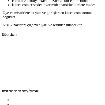
Kurdên Anatoliya Navîn li Kusca.com’e kom dibin.
Kusca.com er stedet, hvor midt anatolske kurdere mødes.
Üye ve misafirlere ait yazı ve görüşlerden kusca.com sorumlu
değildir!
Kişilik haklarını çiğneyen yazı ve resimler silinecektir.
Site’den
Instagram sayfamız