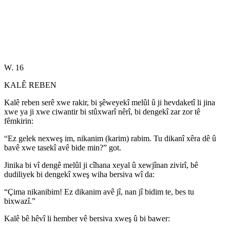
W. 16
KALÊ REBEN
Kalê reben serê xwe rakir, bi şêweyekî melûl û ji hevdaketî li jina
xwe ya ji xwe ciwantir bi stûxwarî nêrî, bi dengekî zar zor tê
fêmkirin:
“Ez gelek nexweş im, nikanim (karim) rabim. Tu dikanî xêra dê û
bavê xwe tasekî avê bide min?” got.
Jinika bi vî dengê melûl ji cîhana xeyal û xewjînan zivirî, bê
dudiliyek bi dengekî xweş wiha bersiva wî da:
“Çima nikanibim! Ez dikanim avê jî, nan jî bidim te, bes tu
bixwazî.”
Kalê bê hêvî li hember vê bersiva xweş û bi bawer: