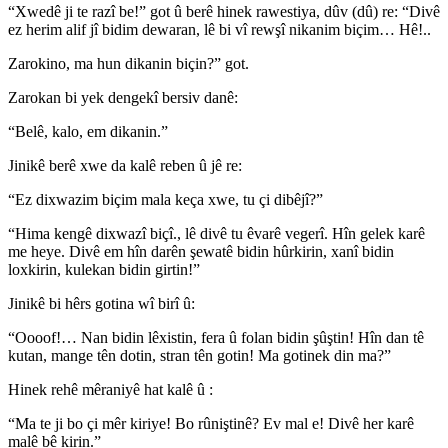
“Xwedê ji te razî be!” got û berê hinek rawestiya, dûv (dû) re: “Divê
ez herim alif jî bidim dewaran, lê bi vî rewşî nikanim biçim… Hê!..
Zarokino, ma hun dikanin biçin?” got.
Zarokan bi yek dengekî bersiv danê:
“Belê, kalo, em dikanin.”
Jinikê berê xwe da kalê reben û jê re:
“Ez dixwazim biçim mala keça xwe, tu çi dibêjî?”
“Hima kengê dixwazî biçî., lê divê tu êvarê vegerî. Hîn gelek karê
me heye. Divê em hîn darên şewatê bidin hûrkirin, xanî bidin
loxkirin, kulekan bidin girtin!”
Jinikê bi hêrs gotina wî birî û:
“Oooof!… Nan bidin lêxistin, fera û folan bidin şûştin! Hîn dan tê
kutan, mange tên dotin, stran tên gotin! Ma gotinek din ma?”
Hinek rehê mêraniyê hat kalê û :
“Ma te ji bo çi mêr kiriye! Bo rûniştinê? Ev mal e! Divê her karê
malê bê kirin.”