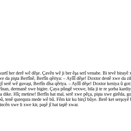
bi kurtî her derê wê dêşe. Çavên wê ji ber êşa serî venabe. Bi tevê biray
we da pişta Berfînê, Berfîn qêriya: – Ayîîî dêşe! Doxtor destê xwe da zi
î serê wê guvaşt, Berfîn dîsa qêriya. – Ayîîî dêşe! Doxtor keniya û got: –
ivînan, dermanê xwe bigire. Çaya pûngê vexwe, bila ji te re şorba kard
 dike. Hîç metirse! Berfîn hat mal, serê xwe pêça, pişta xwe girêda, go
û, tenê qurequra mede wê bû. Fêm kir ku birçî bûye. Berê ket serşoyê bi
ncên xwe li xwe kir, paşê jî hat taştê xwar.