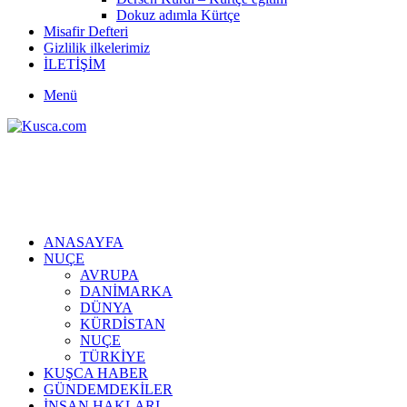
Dokuz adımla Kürtçe
Misafir Defteri
Gizlilik ilkelerimiz
İLETİŞİM
Menü
ANASAYFA
NUÇE
AVRUPA
DANİMARKA
DÜNYA
KÜRDİSTAN
NUÇE
TÜRKİYE
KUŞCA HABER
GÜNDEMDEKİLER
İNSAN HAKLARI