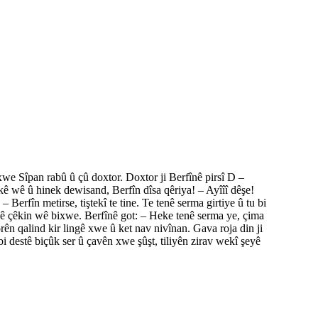
ê xwe Sîpan rabû û çû doxtor. Doxtor ji Berfînê pirsî D –
kê wê û hinek dewisand, Berfîn dîsa qêriya! – Ayîîî dêşe!
 Berfîn metirse, tiştekî te tine. Te tenê serma girtiye û tu bi
iyê çêkin wê bixwe. Berfînê got: – Heke tenê serma ye, çima
rên qalind kir lingê xwe û ket nav nivînan. Gava roja din ji
 destê biçûk ser û çavên xwe şûşt, tiliyên zirav wekî şeyê