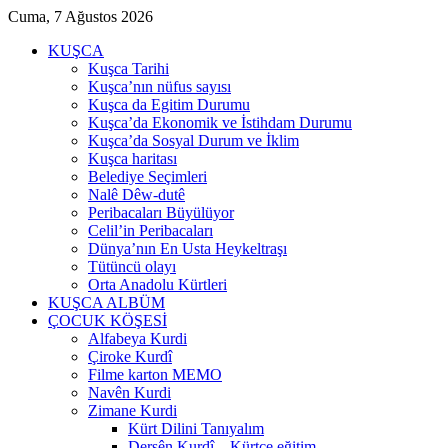
Cuma, 7 Ağustos 2026
KUŞCA
Kuşca Tarihi
Kuşca’nın nüfus sayısı
Kuşca da Egitim Durumu
Kuşca’da Ekonomik ve İstihdam Durumu
Kuşca’da Sosyal Durum ve İklim
Kuşca haritası
Belediye Seçimleri
Nalê Dêw-dutê
Peribacaları Büyülüyor
Celil’in Peribacaları
Dünya’nın En Usta Heykeltraşı
Tütüncü olayı
Orta Anadolu Kürtleri
KUŞCA ALBÜM
ÇOCUK KÖŞESİ
Alfabeya Kurdi
Çiroke Kurdî
Filme karton MEMO
Navên Kurdi
Zimane Kurdi
Kürt Dilini Tanıyalım
Dersên Kurdî – Kürtçe eğitim