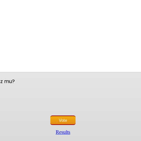
nuz mu?
Results