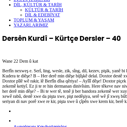
DİL, KÜLTÜR & TARİH
KÜLTÜR & TARİH
DİL & EDEBİYAT
TOPLUM & YAŞAM
YAZARLARIMIZ
Dersên Kurdî – Kürtçe Dersler – 40
Wane 22 Dem û kat
Berfîn nexweş e. Serî, ling, wesle, zik, sîng, dil, kezev, pişik, yanê 
Kudera te diêşe? B – Her derê min diêşe bijîşkê delal. Doxtor destê x
Doxtor pîlê wê rakir, lê Berfîn dîsa qêriya! – Ayîîî dêşe! Doxtor piçek j
zekemê ketiyî. Ez ji te re hin dermanan dinivîsim. Here têkeve nav n
her derê min dêşe? – Bi te wer tê, tenê ji ber bandora zekemê wer xuya
xewê rabû, destê xwe da pişta xwe, pişt nedêşiya, serê wê jî xweş bûb
seriyan di nav porê xwe re kir, pişta xwe û çîpên xwe krem kir, berê ki
Aynalarını Kaybetmişler