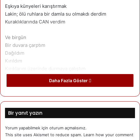
Eşkıya künyeleri karıştırmak
Lakin; ölü ruhlara bir damla su olmakdı derdim
Kuraklıklarında CAN verdim
Ve birgün
Bir duvara çarptım
Dağıldım
Kırıldım
Kırıklarım üzerinde durmaya çalıştım
Çarptığım duvara her tırmanışımda
Daha Fazla Göster
– ki bu benim onurumdu,
Vazgeçemezdim
Hep düşen oluyordum
– bu bana dayattığın onursuzluklardi,
Bir yanıt yazın
Kabullenemezdim
Yorum yapabilmek için
oturum açmalısınız
.
Insanın insana olan zulmü, insana zuldü
This site uses Akismet to reduce spam.
Learn how your comment
Lakin; bunu anlatmak,