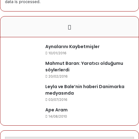
data is processed.
Ve bunu açığa çıkartmakta, bir o kadar elzemdi
Hakikat günyüzünü severdi
Bildim
Ve bildirdim
Kendine acıyanlar
Aynalarını Kaybetmişler
Kendini acındıranlar
10/01/2016
Yaşamak için
Mahmut Baran: Yaratıcı olduğumu
Yaşayanlar vardı
söylerlerdi
Ölmesini bilemediler…
20/02/2016
Boyunlarında asılı duran
Leyla ve Bale’nin haberi Danimarka
Değirmen taşları var hâlâ
medyasında
Ve durmadan
03/07/2016
Durmadan onuru öğütüyorlar.
Ape Aram
14/08/2010
Yazarımız