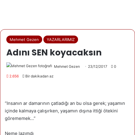
Mehmet Gezen
YAZARLARIMIZ
Adını SEN koyacaksın
Mehmet Gezen
23/12/2017
0
2.656
Bir dakikadan az
“Insanın ar damarının çatladığı an bu olsa gerek; yaşamın
içinde kalmaya çalışırken, yaşamın dışına ittiği ötekini
görememek…”
Neme lazımdı