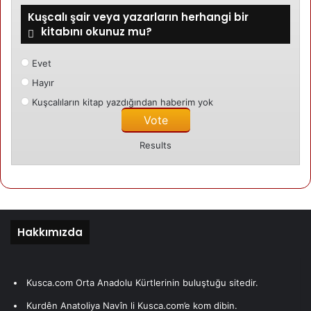
Mehmet Gezen
Kuşcalı şair veya yazarların herhangi bir
kitabını okunuz mu?
Kuşca'da doğdu. Danimarka'da yaşamakta.
Evet
Son yazıları
Yazarın yazıları
Hayır
Mehmet Gezen
06/01/2025
Kuşcalıların kitap yazdığından haberim yok
Ben
16/11/2024
Mevzu yokluğun
Results
Mehmet Gezen
08/09/2024
Narîn
Hakkımızda
Kusca.com Orta Anadolu Kürtlerinin buluştuğu sitedir.
Kategori edilmemis
Kurdên Anatoliya Navîn li Kusca.com’e kom dibin.
24/04/2024