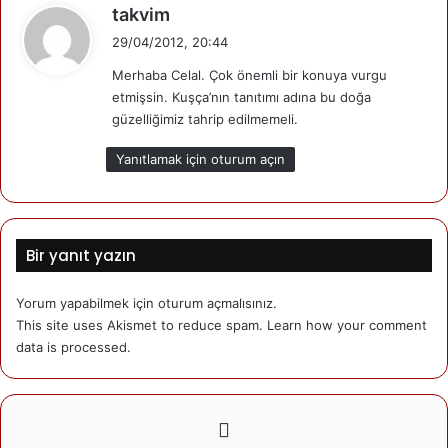
d
takvim
e
Haberi okuduktan sonra aklıma ilk gelen, olamaz bu tip bir
29/04/2012, 20:44
d
motokros yarışması Celil boğazında bir doğa katliamına
Merhaba Celal. Çok önemli bir konuya vurgu
i
neden olur!
etmişsin. Kuşça’nın tanıtımı adına bu doğa
k
güzelliğimiz tahrip edilmemeli.
i
Öncelikle şunu belirtelim! Türkiye şampiyonası
:
yarışmalarından birisinin Kuşca’da yapılması sevindirici bir
Yanıtlamak için oturum açın
olay. Ama Celil boğazı gibi tarihi bir değeri olan bir yerin bu
tip bir yarışmaya verilmesi büyük riskler taşımakta.
Bir yanıt yazın
Celil boğazı ‘bakire’ bir doğa alanı olduğundan dolayı,
toprağın zemini ve kayalıkların dayanıklık gücü bu çeşit bir
Yorum yapabilmek için
oturum açmalısınız
.
yarışmaya elverişli olup olmadığını dair herhangi bir
This site uses Akismet to reduce spam.
Learn how your comment
araştırmanın yapıldığına dair herhangi bir açıklama
data is processed.
yapılmamıştır.
Celil boğazı, Kapadokya, Afyon ve Narman’dan sonra
Türkiye’nin dördüncü büyük peri bacaları alanına sahiptır.