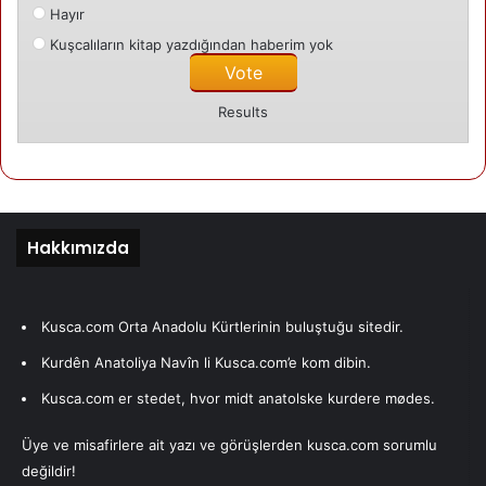
Hayır
Celal Deveci
Kuşcalıların kitap yazdığından haberim yok
Kuşca'da doğdu. ilk ve orta eğitimini Kuşca
ve Cihanbeyli'de yaptı. Lise ve üniversite
Results
eğitimini Danimarka'da bitirdi.
Daha önce sosyal pedagog ve öğretmen
olarak çalıştı. Psikolojiyi yüksek lisans
seviyesinde bitirdikten sonra, 2004 bu yana
psikolog olarak çalışmakta.
Hakkımızda
Son yazıları
Yazarın yazıları
Celal Deveci
25/10/2025
Kusca.com Orta Anadolu Kürtlerinin buluştuğu sitedir.
Ölümden korkmuyorum, ama…
24/10/2025
Kurdên Anatoliya Navîn li Kusca.com’e kom dibin.
Olmadı ya, Heval Necati
Kusca.com er stedet, hvor midt anatolske kurdere mødes.
Üye ve misafirlere ait yazı ve görüşlerden kusca.com sorumlu
değildir!
Celal Deveci