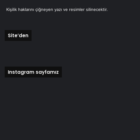
07/11/2023
Kişilik haklarını çiğneyen yazı ve resimler silinecektir.
Kuşca bir değerini kaybetti
Site’den
Celal Deveci
19/04/2020
Kuşca’lılar corona virüsünü kapmazlar mı?
Instagram sayfamız
Celal Deveci