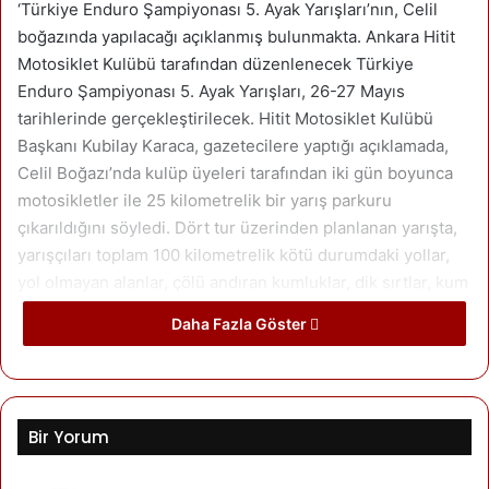
‘Türkiye Enduro Şampiyonası 5. Ayak Yarışları’nın, Celil
boğazında yapılacağı açıklanmış bulunmakta. Ankara Hitit
Motosiklet Kulübü tarafından düzenlenecek Türkiye
Enduro Şampiyonası 5. Ayak Yarışları, 26-27 Mayıs
tarihlerinde gerçekleştirilecek. Hitit Motosiklet Kulübü
Başkanı Kubilay Karaca, gazetecilere yaptığı açıklamada,
Celil Boğazı’nda kulüp üyeleri tarafından iki gün boyunca
motosikletler ile 25 kilometrelik bir yarış parkuru
çıkarıldığını söyledi. Dört tur üzerinden planlanan yarışta,
yarışçıları toplam 100 kilometrelik kötü durumdaki yollar,
yol olmayan alanlar, çölü andıran kumluklar, dik sırtlar, kum
tepecikleri, vadiler ve kayalıklardan oluşan bir parkurun
Daha Fazla Göster
beklediğini ifade eden Karaca, yarış parkuru dışında
motosiklet festivalinin düzenleneceği kamp, sahne ve
yiyecek-içecek stantları da belirlediklerini kaydetti. Karaca,
şampiyona ve festivalin Celil Boğazı peri bacalarının
Bir Yorum
tanıtımına ve Kuşça ekonomisine katkı sağlayacağını
belirtti’.