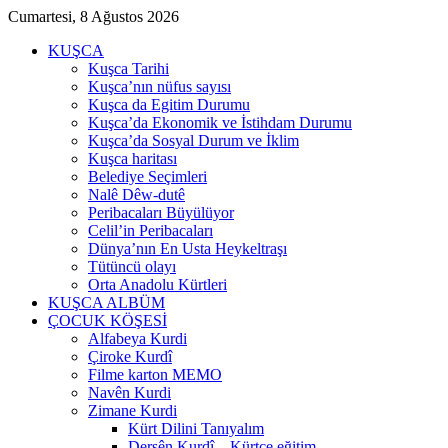
Cumartesi, 8 Ağustos 2026
KUŞCA
Kuşca Tarihi
Kuşca’nın nüfus sayısı
Kuşca da Egitim Durumu
Kuşca’da Ekonomik ve İstihdam Durumu
Kuşca’da Sosyal Durum ve İklim
Kuşca haritası
Belediye Seçimleri
Nalê Dêw-dutê
Peribacaları Büyülüyor
Celil’in Peribacaları
Dünya’nın En Usta Heykeltraşı
Tütüncü olayı
Orta Anadolu Kürtleri
KUŞCA ALBÜM
ÇOCUK KÖŞESİ
Alfabeya Kurdi
Çiroke Kurdî
Filme karton MEMO
Navên Kurdi
Zimane Kurdi
Kürt Dilini Tanıyalım
Dersên Kurdî – Kürtçe eğitim