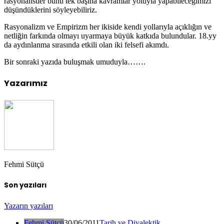
rasyonalistler bunu tek başına kavramlar yoluyla yapabileceğimizi
düşündüklerini söyleyebiliriz.
Rasyonalizm ve Empirizm her ikiside kendi yollarıyla açıklığın ve
netliğin farkında olmayı uyarmaya büyük katkıda bulundular. 18.yy
da aydınlanma sırasında etkili olan iki felsefi akımdı.
Bir sonraki yazıda buluşmak umuduyla…….
Yazarımız
Fehmi Sütçü
Son yazıları
Yazarın yazıları
Fehmi Sütçü
30/06/2011
Tarih ve Diyalektik