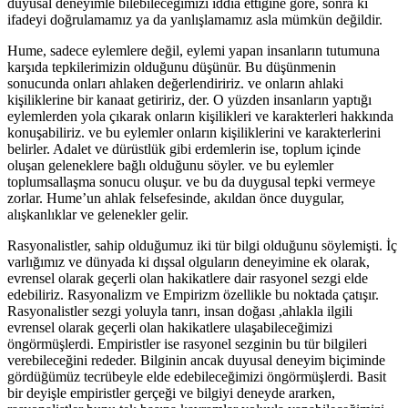
duyusal deneyimle bilebileceğimizi iddia ettiğine göre, sonra ki
ifadeyi doğrulamamız ya da yanlışlamamız asla mümkün değildir.
Hume, sadece eylemlere değil, eylemi yapan insanların tutumuna
karşıda tepkilerimizin olduğunu düşünür. Bu düşünmenin
sonucunda onları ahlaken değerlendiririz. ve onların ahlaki
kişiliklerine bir kanaat getiririz, der. O yüzden insanların yaptığı
eylemlerden yola çıkarak onların kişilikleri ve karakterleri hakkında
konuşabiliriz. ve bu eylemler onların kişiliklerini ve karakterlerini
belirler. Adalet ve dürüstlük gibi erdemlerin ise, toplum içinde
oluşan geleneklere bağlı olduğunu söyler. ve bu eylemler
toplumsallaşma sonucu oluşur. ve bu da duygusal tepki vermeye
zorlar. Hume’un ahlak felsefesinde, akıldan önce duygular,
alışkanlıklar ve gelenekler gelir.
Rasyonalistler, sahip olduğumuz iki tür bilgi olduğunu söylemişti. İç
varlığımız ve dünyada ki dışsal olguların deneyimine ek olarak,
evrensel olarak geçerli olan hakikatlere dair rasyonel sezgi elde
edebiliriz. Rasyonalizm ve Empirizm özellikle bu noktada çatışır.
Rasyonalistler sezgi yoluyla tanrı, insan doğası ,ahlakla ilgili
evrensel olarak geçerli olan hakikatlere ulaşabileceğimizi
öngörmüşlerdi. Empiristler ise rasyonel sezginin bu tür bilgileri
verebileceğini rededer. Bilginin ancak duyusal deneyim biçiminde
gördüğümüz tecrübeyle elde edebileceğimizi öngörmüşlerdi. Basit
bir deyişle empiristler gerçeği ve bilgiyi deneyde ararken,