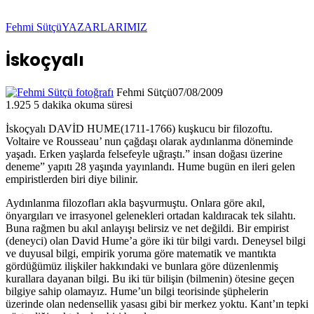
Fehmi Sütçü
YAZARLARIMIZ
İskoçyalı
Fehmi Sütçü
07/08/2009
1.925
5 dakika okuma süresi
İskoçyalı DAVİD HUME(1711-1766) kuşkucu bir filozoftu.
Voltaire ve Rousseau’ nun çağdaşı olarak aydınlanma döneminde
yaşadı. Erken yaşlarda felsefeyle uğraştı.” insan doğası üzerine
deneme” yapıtı 28 yaşında yayınlandı. Hume bugün en ileri gelen
empiristlerden biri diye bilinir.
Aydınlanma filozofları akla başvurmuştu. Onlara göre akıl,
önyargıları ve irrasyonel gelenekleri ortadan kaldıracak tek silahtı.
Buna rağmen bu akıl anlayışı belirsiz ve net değildi. Bir empirist
(deneyci) olan David Hume’a göre iki tür bilgi vardı. Deneysel bilgi
ve duyusal bilgi, empirik yoruma göre matematik ve mantıkta
gördüğümüz ilişkiler hakkındaki ve bunlara göre düzenlenmiş
kurallara dayanan bilgi. Bu iki tür bilişin (bilmenin) ötesine geçen
bilgiye sahip olamayız. Hume’un bilgi teorisinde şüphelerin
üzerinde olan nedensellik yasası gibi bir merkez yoktu. Kant’ın tepki