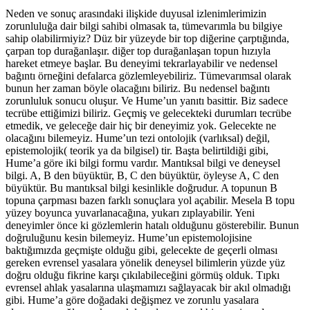
Neden ve sonuç arasındaki ilişkide duyusal izlenimlerimizin
zorunluluğa dair bilgi sahibi olmasak ta, tümevarımla bu bilgiye
sahip olabilirmiyiz? Düz bir yüzeyde bir top diğerine çarptığında,
çarpan top durağanlaşır. diğer top durağanlaşan topun hızıyla
hareket etmeye başlar. Bu deneyimi tekrarlayabilir ve nedensel
bağıntı örneğini defalarca gözlemleyebiliriz. Tümevarımsal olarak
bunun her zaman böyle olacağını biliriz. Bu nedensel bağıntı
zorunluluk sonucu oluşur. Ve Hume’un yanıtı basittir. Biz sadece
tecrübe ettiğimizi biliriz. Geçmiş ve gelecekteki durumları tecrübe
etmedik, ve geleceğe dair hiç bir deneyimiz yok. Gelecekte ne
olacağını bilemeyiz. Hume’un tezi ontolojik (varlıksal) değil,
epistemolojik( teorik ya da bilgisel) tir. Başta belirtildiği gibi,
Hume’a göre iki bilgi formu vardır. Mantıksal bilgi ve deneysel
bilgi. A, B den büyüktür, B, C den büyüktür, öyleyse A, C den
büyüktür. Bu mantıksal bilgi kesinlikle doğrudur. A topunun B
topuna çarpması bazen farklı sonuçlara yol açabilir. Mesela B topu
yüzey boyunca yuvarlanacağına, yukarı zıplayabilir. Yeni
deneyimler önce ki gözlemlerin hatalı olduğunu gösterebilir. Bunun
doğruluğunu kesin bilemeyiz. Hume’un epistemolojisine
baktığımızda geçmişte olduğu gibi, gelecekte de geçerli olması
gereken evrensel yasalara yönelik deneysel bilimlerin yüzde yüz
doğru olduğu fikrine karşı çıkılabileceğini görmüş olduk. Tıpkı
evrensel ahlak yasalarına ulaşmamızı sağlayacak bir akıl olmadığı
gibi. Hume’a göre doğadaki değişmez ve zorunlu yasalara