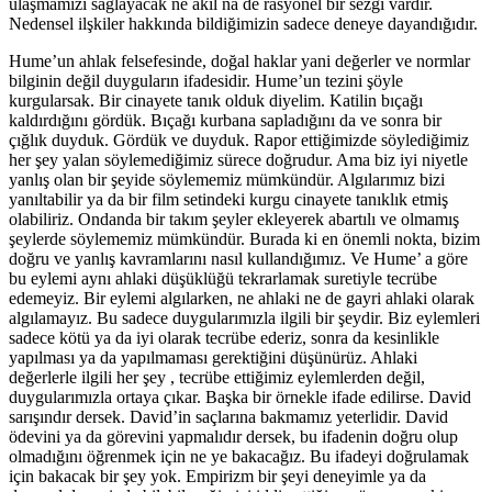
ulaşmamızı sağlayacak ne akıl na de rasyonel bir sezgi vardır.
Nedensel ilşkiler hakkında bildiğimizin sadece deneye dayandığıdır.
Hume’un ahlak felsefesinde, doğal haklar yani değerler ve normlar
bilginin değil duyguların ifadesidir. Hume’un tezini şöyle
kurgularsak. Bir cinayete tanık olduk diyelim. Katilin bıçağı
kaldırdığını gördük. Bıçağı kurbana sapladığını da ve sonra bir
çığlık duyduk. Gördük ve duyduk. Rapor ettiğimizde söylediğimiz
her şey yalan söylemediğimiz sürece doğrudur. Ama biz iyi niyetle
yanlış olan bir şeyide söylememiz mümkündür. Algılarımız bizi
yanıltabilir ya da bir film setindeki kurgu cinayete tanıklık etmiş
olabiliriz. Ondanda bir takım şeyler ekleyerek abartılı ve olmamış
şeylerde söylememiz mümkündür. Burada ki en önemli nokta, bizim
doğru ve yanlış kavramlarını nasıl kullandığımız. Ve Hume’ a göre
bu eylemi aynı ahlaki düşüklüğü tekrarlamak suretiyle tecrübe
edemeyiz. Bir eylemi algılarken, ne ahlaki ne de gayri ahlaki olarak
algılamayız. Bu sadece duygularımızla ilgili bir şeydir. Biz eylemleri
sadece kötü ya da iyi olarak tecrübe ederiz, sonra da kesinlikle
yapılması ya da yapılmaması gerektiğini düşünürüz. Ahlaki
değerlerle ilgili her şey , tecrübe ettiğimiz eylemlerden değil,
duygularımızla ortaya çıkar. Başka bir örnekle ifade edilirse. David
sarışındır dersek. David’in saçlarına bakmamız yeterlidir. David
ödevini ya da görevini yapmalıdır dersek, bu ifadenin doğru olup
olmadığını öğrenmek için ne ye bakacağız. Bu ifadeyi doğrulamak
için bakacak bir şey yok. Empirizm bir şeyi deneyimle ya da