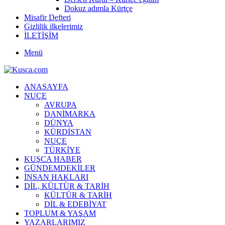
Dokuz adımla Kürtçe
Misafir Defteri
Gizlilik ilkelerimiz
İLETİŞİM
Menü
ANASAYFA
NUÇE
AVRUPA
DANİMARKA
DÜNYA
KÜRDİSTAN
NUÇE
TÜRKİYE
KUŞCA HABER
GÜNDEMDEKİLER
İNSAN HAKLARI
DİL, KÜLTÜR & TARİH
KÜLTÜR & TARİH
DİL & EDEBİYAT
TOPLUM & YAŞAM
YAZARLARIMIZ