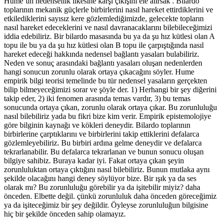
Hume’un nedensellik ilkesine karşı çıkışını ele alırsak . Bilardo
toplarının mekanik güçlerle birbirlerini nasıl hareket ettirdiklerini ve
etkilediklerini sayısız kere gözlemlediğimizde, gelecekte topların
nasıl hareket edeceklerini ve nasıl davranacaklarını bilebileceğimizi
iddia edebiliriz. Bir bilardo masasında bu ya da şu hız kütlesi olan A
topu ile bu ya da şu hız kütlesi olan B topu ile çarpıştığında nasıl
hareket edeceği hakkında nedensel bağlantı yasaları bulabiliriz.
Neden ve sonuç arasındaki bağlantı yasaları oluşan nedenlerden
hangi sonucun zorunlu olarak ortaya çıkacağını söyler. Hume
empirik bilgi teorisi temelinde bu tür nedensel yasaların gerçekten
bilip bilmeyeceğimizi sorar ve şöyle der. 1) Herhangi bir şey diğerini
takip eder, 2) iki fenomen arasında temas vardır, 3) bu temas
sonucunda ortaya çıkan, zorunlu olarak ortaya çıkar. Bu zorunluluğu
nasıl bilebiliriz yada bu fikri bize kim verir. Empirik epistemolojiye
göre bilginin kaynağı ve kökleri deneydir. Bilardo toplarının
birbirlerine çarptıklarını ve birbirlerini takip ettiklerini defalarca
gözlemleyebiliriz. Bu birbiri ardına gelme deneydir ve defalarca
tekrarlanabilir. Bu defalarca tekrarlanan ve bunun sonucu oluşan
bilgiye sahibiz. Buraya kadar iyi. Fakat ortaya çıkan şeyin
zorunluluktan ortaya çıktığını nasıl bilebiliriz. Bunun mutlaka aynı
şekilde olacağını hangi deney söylüyor bize. Bir ışık ya da ses
olarak mı? Bu zorunluluğu görebilir ya da işitebilir miyiz? daha
önceden. Elbette değil. çünkü zorunluluk daha önceden göreceğimiz
ya da işiteceğimiz bir şey değildir. Öyleyse zorunluluğun bilgisine
hiç bir şekilde önceden sahip olamayız.