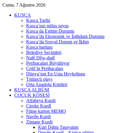
Cuma, 7 Ağustos 2026
KUŞCA
Kuşca Tarihi
Kuşca’nın nüfus sayısı
Kuşca da Egitim Durumu
Kuşca’da Ekonomik ve İstihdam Durumu
Kuşca’da Sosyal Durum ve İklim
Kuşca haritası
Belediye Seçimleri
Nalê Dêw-dutê
Peribacaları Büyülüyor
Celil’in Peribacaları
Dünya’nın En Usta Heykeltraşı
Tütüncü olayı
Orta Anadolu Kürtleri
KUŞCA ALBÜM
ÇOCUK KÖŞESİ
Alfabeya Kurdi
Çiroke Kurdî
Filme karton MEMO
Navên Kurdi
Zimane Kurdi
Kürt Dilini Tanıyalım
Dersên Kurdî – Kürtçe eğitim