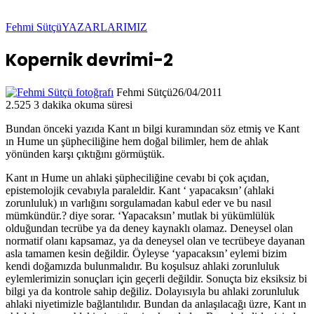
Fehmi Sütçü
YAZARLARIMIZ
Kopernik devrimi-2
Fehmi Sütçü
26/04/2011
2.525
3 dakika okuma süresi
Bundan önceki yazıda Kant ın bilgi kuramından söz etmiş ve Kant
ın Hume un şüpheciliğine hem doğal bilimler, hem de ahlak
yönünden karşı çıktığını görmüştük.
Kant ın Hume un ahlaki şüpheciliğine cevabı bi çok açıdan,
epistemolojik cevabıyla paraleldir. Kant ‘ yapacaksın’ (ahlaki
zorunluluk) ın varlığını sorgulamadan kabul eder ve bu nasıl
mümkündür.? diye sorar. ‘Yapacaksın’ mutlak bi yükümlülük
olduğundan tecrübe ya da deney kaynaklı olamaz. Deneysel olan
normatif olanı kapsamaz, ya da deneysel olan ve tecrübeye dayanan
asla tamamen kesin değildir. Öyleyse ‘yapacaksın’ eylemi bizim
kendi doğamızda bulunmalıdır. Bu koşulsuz ahlaki zorunluluk
eylemlerimizin sonuçları için geçerli değildir. Sonuçta biz eksiksiz bi
bilgi ya da kontrole sahip değiliz. Dolayısıyla bu ahlaki zorunluluk
ahlaki niyetimizle bağlantılıdır. Bundan da anlaşılacağı üzre, Kant ın