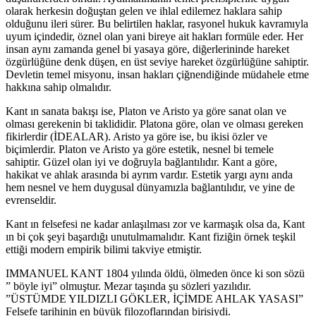
olarak herkesin doğuştan gelen ve ihlal edilemez haklara sahip
olduğunu ileri sürer. Bu belirtilen haklar, rasyonel hukuk kavramıyla
uyum içindedir, öznel olan yani bireye ait hakları formüle eder. Her
insan aynı zamanda genel bi yasaya göre, diğerlerininde hareket
özgürlüğüne denk düşen, en üst seviye hareket özgürlüğüne sahiptir.
Devletin temel misyonu, insan hakları çiğnendiğinde müdahele etme
hakkına sahip olmalıdır.
Kant ın sanata bakışı ise, Platon ve Aristo ya göre sanat olan ve
olması gerekenin bi taklididir. Platona göre, olan ve olması gereken
fikirlerdir (İDEALAR). Aristo ya göre ise, bu ikisi özler ve
biçimlerdir. Platon ve Aristo ya göre estetik, nesnel bi temele
sahiptir. Güzel olan iyi ve doğruyla bağlantılıdır. Kant a göre,
hakikat ve ahlak arasında bi ayrım vardır. Estetik yargı aynı anda
hem nesnel ve hem duygusal dünyamızla bağlantılıdır, ve yine de
evrenseldir.
Kant ın felsefesi ne kadar anlaşılması zor ve karmaşık olsa da, Kant
ın bi çok şeyi başardığı unutulmamalıdır. Kant fiziğin örnek teşkil
ettiği modern empirik bilimi takviye etmiştir.
IMMANUEL KANT 1804 yılında öldü, ölmeden önce ki son sözü
” böyle iyi” olmuştur. Mezar taşında şu sözleri yazılıdır.
”ÜSTÜMDE YILDIZLI GÖKLER, İÇİMDE AHLAK YASASI”
Felsefe tarihinin en büyük filozoflarından birisiydi.