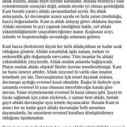
ahlak kuramı, ahlaki niyet üzerine kuruludur. Burada belirleyici olan
eylemlerimizin sonuçları değil, aslında niyetin iyi olması gerektiğidir.
Kant burada yararcı ahlakı savunanlardan ayrılır. Bu ahlak
anlayışında, iyi davranışlar azami sayıda en fazla yararı (mutluluğu,
hazzı) doğuranlardır. Kant ın ahlak anlayışı görev ahlakına dayanır.
Ahlaki niyetimiz bi şeyi yapmak istediğimiz halde, sırf ahlaki
yükümlülüğümüzle sınayabileceğimize inanır. Kuşkusuz acıyı,
ızdırabı ve hoşnutsuzluğu savunduğu anlamına gelmez.
Kant hazza (hedonizm) dayalı her türlü ahlakçılıktan ne kadar uzak
olduğunu gösterir. Ahlaki zorunluluk tıpkı zaman, mekan ve
nedensellik gibi doğamızda mevcuttur. Tüm insanlar bu ahlaki
yükümlülükle yüzyüzedir. Ahlak mutlak anlamda bağlayıcıdır.
Platon mutlak ahlakı objektif fikirler üzerine temellendirmişti. Kant
ise bunu özneye atfeder. Ahlak rasyonel bi varlık olan insanın
temelinde yer alır. Davranışlarımız için temel dayanak noktası,
davranışın uyduğu evrensel kural olmalıdır. Başka bi ifadeyle aynı
zamanda evrensel bi yasa olmasını isteyebileceğin kurala göre
davran. Yalan söylememenin evrensel bi kural olması gibi. Şayet bi
fayda sağlamak için yalan söylersek, o zaman hem ahlaki, hemde
gayri ahlaki davranışlar aynı temele dayanacaktır. Burada Kant ın
amacı her ne kadar gayri ahlaki davranışlar belli unsurlara
dayansalarda, bu unsurların evrensel kurallara dönüştürülemez
olduğunu ispatlamaktır.