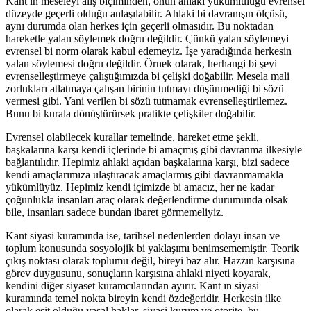
Kant ın meseleyi alış biçiminden, onun ahlaki yükümlülüğü evrensel
düzeyde geçerli olduğu anlaşılabilir. Ahlaki bi davranışın ölçüsü,
aynı durumda olan herkes için geçerli olmasıdır. Bu noktadan
hareketle yalan söylemek doğru değildir. Çünkü yalan söylemeyi
evrensel bi norm olarak kabul edemeyiz. İşe yaradığında herkesin
yalan söylemesi doğru değildir. Örnek olarak, herhangi bi şeyi
evrenselleştirmeye çalıştığımızda bi çelişki doğabilir. Mesela mali
zorlukları atlatmaya çalışan birinin tutmayı düşünmediği bi sözü
vermesi gibi. Yani verilen bi sözü tutmamak evrenselleştirilemez.
Bunu bi kurala dönüştürürsek pratikte çelişkiler doğabilir.
Evrensel olabilecek kurallar temelinde, hareket etme şekli,
başkalarına karşı kendi içlerinde bi amaçmış gibi davranma ilkesiyle
bağlantılıdır. Hepimiz ahlaki açıdan başkalarına karşı, bizi sadece
kendi amaçlarımıza ulaştıracak amaçlarmış gibi davranmamakla
yükümlüyüz. Hepimiz kendi içimizde bi amacız, her ne kadar
çoğunlukla insanları araç olarak değerlendirme durumunda olsak
bile, insanları sadece bundan ibaret görmemeliyiz.
Kant siyasi kuramında ise, tarihsel nedenlerden dolayı insan ve
toplum konusunda sosyolojik bi yaklaşımı benimsememiştir. Teorik
çıkış noktası olarak toplumu değil, bireyi baz alır. Hazzın karşısına
görev duygusunu, sonuçların karşısına ahlaki niyeti koyarak,
kendini diğer siyaset kuramcılarından ayırır. Kant ın siyasi
kuramında temel nokta bireyin kendi özdeğeridir. Herkesin ilke
olarak eşit olduğu yasal haklar, siyasi kurum ve otorite, bu