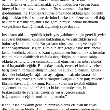
özgürlüğü ve eşitliği sağlamakla yükümlüdür. Bu yüzden Kant
bireysel hakların savunucusudur. Bu savunusu, daha önce
gördüğümüz, ne Thomas Aguinas örneğinde olduğu gibi, objektif
doğal haklar felsefesine, ne de John Locke taki, özne merkezli doğal
haklar felsefesine dayanır. Ona göre, bireysel haklar insanların
vazgeçilmez özelliği olarak algıladığı şeye dayanır.
İnsanların ahlaki özgürlük içinde yaşayabilmeleri için gerekli şeyler,
anayasal hükümet, köleliğin kaldırılması, ve eşitsizliklerin son
bulmasıyla mümkündür. Bu şartların oluşması, bariş ve özgürlük
içinde yaşamamızı sağlar. Tüm bunların gerçekleşmesiyle ancak,
kendi kendimiz olabiliriz. Kant açısından en önemli nokta, insanlar
için mümkün olabilecek en fazla özgürlüğün, bi insanın sahip
olduğu özgürlüğü başkasınınkini ihlal etmemesi garantisi altında
nasıl başarabileceğidir. Buna dayanarak, evrensel hukuk ve ebedi
barış ilkesini formüle etmiştir. Ebedi ve sürekli bi barışın, gevşek
devletler hukukuyla sağlanamayacağını, ancak uluslararası bi
hukukla sağlanacağını ileri sürmüştür. Bugün ki birleşmiş milletler
fikrinin dayandığı noktanın, Kant ın kuramına tekabül ettiğini
söylemek mümkündür.” Adalet bi kişinin iradesinin, bi
başkasınınkiyle evrensel özgürlük yasası çerçevesinde
bağdaştırabileceği durumların toplamıdır.”
Kant, insan haklarını genel bi prensip olarak ele alan ilk siyasi
düşünürlerden biridir. Aydınlanmanın temel prensiplerine uygun