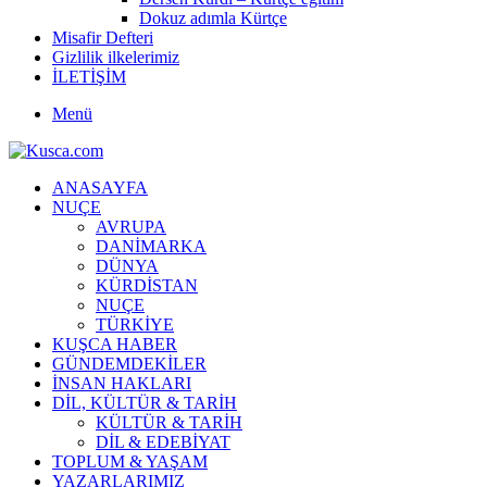
Dokuz adımla Kürtçe
Misafir Defteri
Gizlilik ilkelerimiz
İLETİŞİM
Menü
ANASAYFA
NUÇE
AVRUPA
DANİMARKA
DÜNYA
KÜRDİSTAN
NUÇE
TÜRKİYE
KUŞCA HABER
GÜNDEMDEKİLER
İNSAN HAKLARI
DİL, KÜLTÜR & TARİH
KÜLTÜR & TARİH
DİL & EDEBİYAT
TOPLUM & YAŞAM
YAZARLARIMIZ