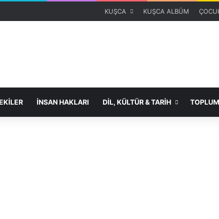
KUŞCA
KUŞCA ALBÜM
ÇOCUK
KİLER
İNSAN HAKLARI
DİL, KÜLTÜR & TARİH
TOPLUM