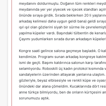
meydanını doldurmuştu. Doğanın tüm renkleri meyd
meydanında yer yer yiyecek ve içecek standları açıl
önünde sıraya girdik. Sırada beklerken 20 li yaşları
arkadaş kelimesi daha uygun geldi bana) geldi sıraya
ışıl ışıl olan gözlerini siyah bir sürme ile çevrelemiş
yapılma küpeler vardı. Başındaki tülbentin de kenarla
Çayımı yudumlarken sırada duran arkadaşın küpeleri
Kongre saati gelince salona geçmeye başladık. O kala
kendimize. Programı sunan arkadaş kongreye katılmış 
ismi de geçti. Başımı kaldırınca salonun karşı tarafı
selamlıyordu. Roboskili üç kadın protokol kısmında 
sandalyelerin üzerinden atlayarak yanlarına ulaştım. 
gözleriyle, beyaz elbisesiyle ve renkli küpe ve oyası
önündeki dar alana çömeldim. Kucaklarında dört resi
anne türkçe bilmiyordu, ben de onların kürtçesini a
sorunumuzu aştık.