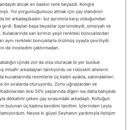
andaydı ancak en baskın renk beyazdı. Kongre
mıştı. Yol yorgunluğumuzu atmak için çay standının
nda bir arkadaş(kadın- kız ayrımına karşı olduğumdan
 girdi. Baştan başa beyazlar içerisindeydi, simsiyah ve
ti. Kulaklarında sarı kırmızı yeşil renkteki boncuklardan
rı aynı renkteki boncuklarla örülmüş oyayla çevriliydi.
ni de inceledim çaktırmadan.
balığın içinde zor da olsa oturacak bi yer bulduk
misafir arkadaşları tanıtıyordu ve roboskili ailelerin
nda kucaklarında resimlerle üç kadın ayakta, salondakileri
ve ön sıralarda oturuyordu. Zorlu uğraşlardan ve
Kadınlardan ikisi 50’li yaşlarında diğeri ise daha bahçede
yla dikkatimi çeken çay sırasındaki arkadaştı. Koltuğun
m bulunan üç kadına kendimi tanıttım. İçlerinden Leyla
nlamıyordum. Neyse ki güzel Seyhanın yardımıyla iletişim