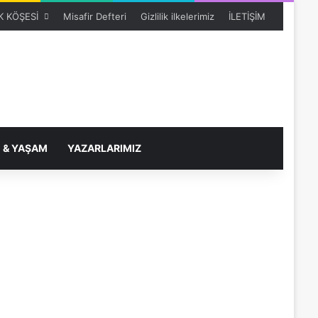
 KÖŞESİ
Misafir Defteri
Gizlilik ilkelerimiz
İLETİŞİM
 & YAŞAM
YAZARLARIMIZ