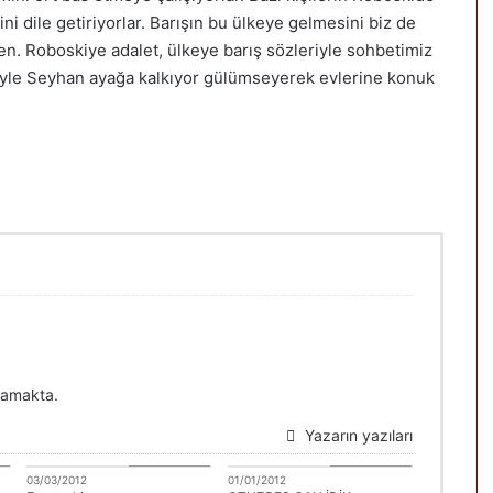
ni dile getiriyorlar. Barışın bu ülkeye gelmesini biz de
en. Roboskiye adalet, ülkeye barış sözleriyle sohbetimiz
zleriyle Seyhan ayağa kalkıyor gülümseyerek evlerine konuk
şamakta.
Yazarın yazıları
a
Hamide Kaya
Hamide Kaya
03/03/2012
01/01/2012