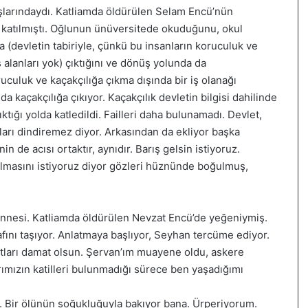
şlarındaydı. Katliamda öldürülen Selam Encü’nün
 katılmıştı. Oğlunun ünüversitede okuduğunu, okul
a (devletin tabiriyle, çünkü bu insanların koruculuk ve
 alanları yok) çıktığını ve dönüş yolunda da
culuk ve kaçakçılığa çıkma dışında bir iş olanağı
kaçakçılığa çıkıyor. Kaçakçılık devletin bilgisi dahilinde
ktığı yolda katledildi. Failleri daha bulunamadı. Devlet,
ıları dindiremez diyor. Arkasından da ekliyor başka
 de acısı ortaktır, aynıdır. Barış gelsin istiyoruz.
rulmasını istiyoruz diyor gözleri hüznünde boğulmuş,
nnesi. Katliamda öldürülen Nevzat Encü’de yeğeniymiş.
fını taşıyor. Anlatmaya başlıyor, Seyhan tercüme ediyor.
atları damat olsun. Şervan’ım muayene oldu, askere
larımızın katilleri bulunmadığı sürece ben yaşadığımı
r. Bir ölünün soğukluğuyla bakıyor bana. Ürperiyorum.