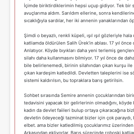
İçimde biriktirdiklerimin hepsi uçup gidiyor. Tek bi
avuçlarıma aldım. Sarıldım ellerine, sonra kendilerin
sıcaklığıyla sardılar, her iki annenin yanaklarından
Şimdi o beyazlı, renkli küpeli, ışıl ışıl gözleriyle h
katliamda öldürülen Salih Ürek’in ablası. 17 yıl önc
Anlatıyor. Köyde bıyıkları daha yeni terlemiş gençler
silahı daha kullanmasını bilmiyor. 17 yıl önce de da
bile belirlenemedi, birinin silahından çıkan kurşu ile
çıkan kardeşim katledildi. Devletten taleplerini ise sö
sistemi kaldırılsın, bu topraklara barış getirilsin.
Sohbet sırasında Semire annenin çocuklarından biri
tedavisini yapacak bir gelirlerinin olmadığını, köy
kadın da devlet faiileri bulup ortaya çıkaracağına biz
devletin ödeyeceği tazminat bizler için çok paraydı, 
elbet. ama bizler katledilmiş çocuklarımız üzerinden
Arkasından ekliyorlar. Barış sürecinde roboski katlia