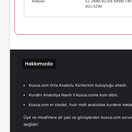
Roboski
EZ JİNİM ROJEK NÎNİM TİM
ROJ EZİM
Hakkımızda
Kusca.com Orta Anadolu Kürtlerinin buluştuğu sitedir.
Kurdên Anatoliya Navîn li Kusca.com’e kom dibin.
Kusca.com er stedet, hvor midt anatolske kurdere møde
Üye ve misafirlere ait yazı ve görüşlerden kusca.com soru
değildir!