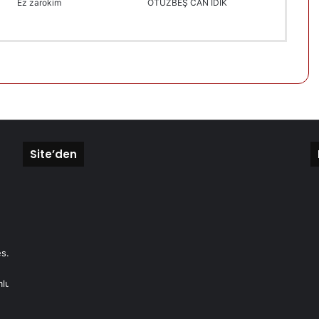
Ez zarokim
OTUZBEŞ CAN İDİK
Site’den
s.
mlu