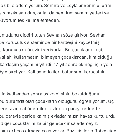
r söz bile edemiyorum. Semire ve Leyla annenin ellerini
e sımsıkı sarıldım, onlar da beni tüm samimiyetleri ve
 öpüyorum tek kelime etmeden.
ala umudunu dipdiri tutan Seyhan söze giriyor. Seyhan,
e de koruculuk sisteminde bir kardeşini kaybetmiş.
e koruculuk görevini veriyorlar. Bu çocukların hiçbiri
ha silahı kullanmasını bilmeyen çocuklardan, kim olduğu
 kardeşim yaşamını yitirdi. 17 yıl sonra ekmeği için yola
yle sıralıyor. Katliamın faiileri bulunsun, koruculuk
nin katliamdan sonra psikolojisinin bozulduğunui
de bu durumda olan çocukların olduğunu öğreniyorum. Üç
lere tazminat önerdiler. bizler bu parayı reddettik.
bu parayla geride kalmış evlatlarımızın hayatı kurtulurdu
 diğer çocuklarımıza bir gelecek inşa edemeyiz.
mını ört bas etmeye çalışıyorlar. Bazı kişilerin Roboskide