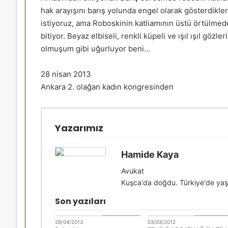
hak arayışını barış yolunda engel olarak gösterdikleri
istiyoruz, ama Roboskinin katliamının üstü örtülmed
bitiyor. Beyaz elbiseli, renkli küpeli ve ışıl ışıl gö
olmuşum gibi uğurluyor beni…
28 nisan 2013
Ankara 2. olağan kadın kongresinden
Yazarımız
Hamide Kaya
Avukat
Kuşca'da doğdu. Türkiye'de ya
Son yazıları
Hamide Kaya
Hamide Kay
29/04/2013
03/03/2012