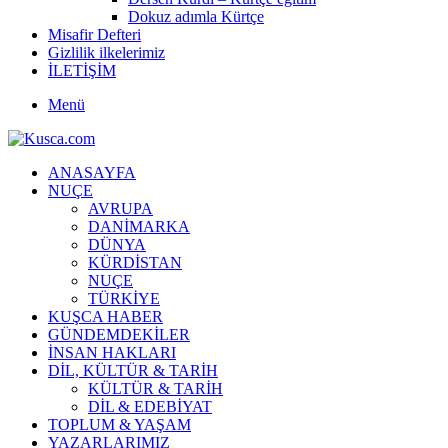
Dokuz adımla Kürtçe
Misafir Defteri
Gizlilik ilkelerimiz
İLETİŞİM
Menü
ANASAYFA
NUÇE
AVRUPA
DANİMARKA
DÜNYA
KÜRDİSTAN
NUÇE
TÜRKİYE
KUŞCA HABER
GÜNDEMDEKİLER
İNSAN HAKLARI
DİL, KÜLTÜR & TARİH
KÜLTÜR & TARİH
DİL & EDEBİYAT
TOPLUM & YAŞAM
YAZARLARIMIZ