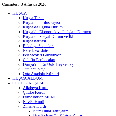
Cumartesi, 8 Ağustos 2026
KUŞCA
Kuşca Tarihi
Kuşca’nın nüfus sayısı
Kuşca da Egitim Durumu
Kuşca’da Ekonomik ve İstihdam Durumu
Kuşca’da Sosyal Durum ve İklim
Kuşca haritası
Belediye Seçimleri
Nalê Dêw-dutê
Peribacaları Büyülüyor
Celil’in Peribacaları
Dünya’nın En Usta Heykeltraşı
Tütüncü olayı
Orta Anadolu Kürtleri
KUŞCA ALBÜM
ÇOCUK KÖŞESİ
Alfabeya Kurdi
Çiroke Kurdî
Filme karton MEMO
Navên Kurdi
Zimane Kurdi
Kürt Dilini Tanıyalım
Dersên Kurdî – Kürtçe eğitim