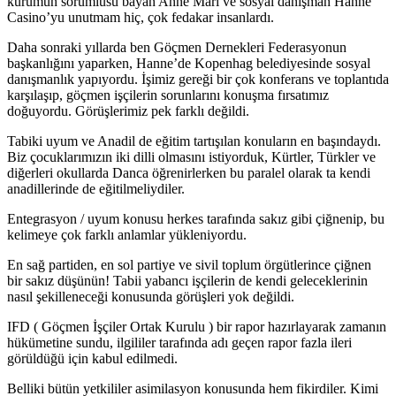
kurumun sorumlusu bayan Anne Mari ve sosyal danışman Hanne
Casino’yu unutmam hiç, çok fedakar insanlardı.
Daha sonraki yıllarda ben Göçmen Dernekleri Federasyonun
başkanlığını yaparken, Hanne’de Kopenhag belediyesinde sosyal
danışmanlık yapıyordu. İşimiz gereği bir çok konferans ve toplantıda
karşılaşıp, göçmen işçilerin sorunlarını konuşma fırsatımız
doğuyordu. Görüşlerimiz pek farklı değildi.
Tabiki uyum ve Anadil de eğitim tartışılan konuların en başındaydı.
Biz çocuklarımızın iki dilli olmasını istiyorduk, Kürtler, Türkler ve
diğerleri okullarda Danca öğrenirlerken bu paralel olarak ta kendi
anadillerinde de eğitilmeliydiler.
Entegrasyon / uyum konusu herkes tarafında sakız gibi çiğnenip, bu
kelimeye çok farklı anlamlar yükleniyordu.
En sağ partiden, en sol partiye ve sivil toplum örgütlerince çiğnen
bir sakız düşünün! Tabii yabancı işçilerin de kendi geleceklerinin
nasıl şekilleneceği konusunda görüşleri yok değildi.
IFD ( Göçmen İşçiler Ortak Kurulu ) bir rapor hazırlayarak zamanın
hükümetine sundu, ilgililer tarafında adı geçen rapor fazla ileri
görüldüğü için kabul edilmedi.
Belliki bütün yetkililer asimilasyon konusunda hem fikirdiler. Kimi