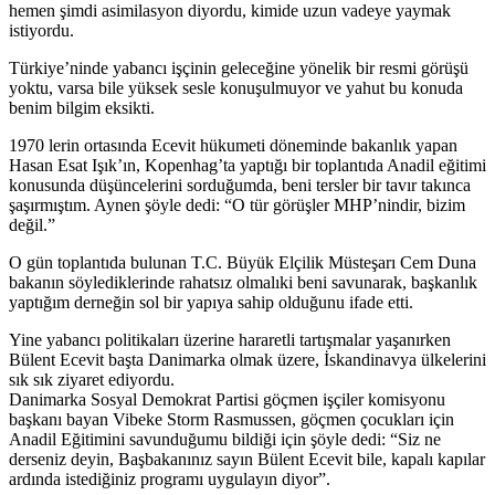
hemen şimdi asimilasyon diyordu, kimide uzun vadeye yaymak
istiyordu.
Türkiye’ninde yabancı işçinin geleceğine yönelik bir resmi görüşü
yoktu, varsa bile yüksek sesle konuşulmuyor ve yahut bu konuda
benim bilgim eksikti.
1970 lerin ortasında Ecevit hükumeti döneminde bakanlık yapan
Hasan Esat Işık’ın, Kopenhag’ta yaptığı bir toplantıda Anadil eğitimi
konusunda düşüncelerini sorduğumda, beni tersler bir tavır takınca
şaşırmıştım. Aynen şöyle dedi: “O tür görüşler MHP’nindir, bizim
değil.”
O gün toplantıda bulunan T.C. Büyük Elçilik Müsteşarı Cem Duna
bakanın söylediklerinde rahatsız olmalıki beni savunarak, başkanlık
yaptığım derneğin sol bir yapıya sahip olduğunu ifade etti.
Yine yabancı politikaları üzerine hararetli tartışmalar yaşanırken
Bülent Ecevit başta Danimarka olmak üzere, İskandinavya ülkelerini
sık sık ziyaret ediyordu.
Danimarka Sosyal Demokrat Partisi göçmen işçiler komisyonu
başkanı bayan Vibeke Storm Rasmussen, göçmen çocukları için
Anadil Eğitimini savunduğumu bildiği için şöyle dedi: “Siz ne
derseniz deyin, Başbakanınız sayın Bülent Ecevit bile, kapalı kapılar
ardında istediğiniz programı uygulayın diyor”.