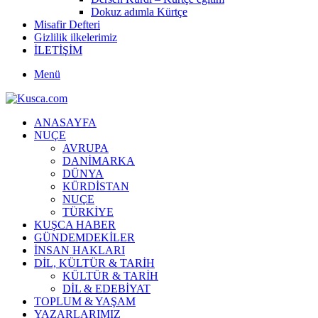
Dokuz adımla Kürtçe
Misafir Defteri
Gizlilik ilkelerimiz
İLETİŞİM
Menü
ANASAYFA
NUÇE
AVRUPA
DANİMARKA
DÜNYA
KÜRDİSTAN
NUÇE
TÜRKİYE
KUŞCA HABER
GÜNDEMDEKİLER
İNSAN HAKLARI
DİL, KÜLTÜR & TARİH
KÜLTÜR & TARİH
DİL & EDEBİYAT
TOPLUM & YAŞAM
YAZARLARIMIZ