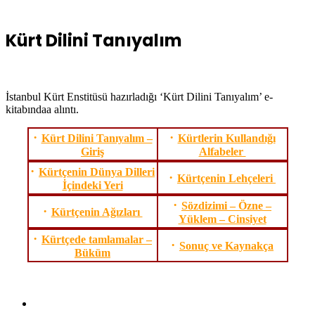
Kürt Dilini Tanıyalım
İstanbul Kürt Enstitüsü hazırladığı ‘Kürt Dilini Tanıyalım’ e-
kitabındaa alıntı.
·
·
Kürt Dilini Tanıyalım –
Kürtlerin Kullandığı
Giriş
Alfabeler
·
Kürtçenin Dünya Dilleri
·
Kürtçenin Lehçeleri
İçindeki Yeri
·
Sözdizimi – Özne –
·
Kürtçenin Ağızları
Yüklem – Cinsiyet
·
Kürtçede tamlamalar –
·
Sonuç ve Kaynakça
Büküm