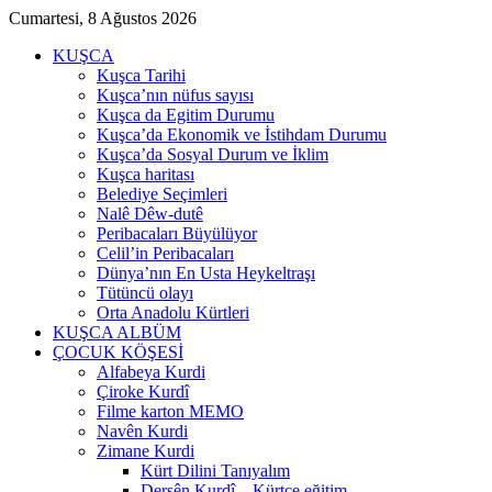
Cumartesi, 8 Ağustos 2026
KUŞCA
Kuşca Tarihi
Kuşca’nın nüfus sayısı
Kuşca da Egitim Durumu
Kuşca’da Ekonomik ve İstihdam Durumu
Kuşca’da Sosyal Durum ve İklim
Kuşca haritası
Belediye Seçimleri
Nalê Dêw-dutê
Peribacaları Büyülüyor
Celil’in Peribacaları
Dünya’nın En Usta Heykeltraşı
Tütüncü olayı
Orta Anadolu Kürtleri
KUŞCA ALBÜM
ÇOCUK KÖŞESİ
Alfabeya Kurdi
Çiroke Kurdî
Filme karton MEMO
Navên Kurdi
Zimane Kurdi
Kürt Dilini Tanıyalım
Dersên Kurdî – Kürtçe eğitim