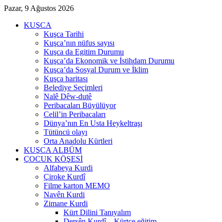
Pazar, 9 Ağustos 2026
KUŞCA
Kuşca Tarihi
Kuşca’nın nüfus sayısı
Kuşca da Egitim Durumu
Kuşca’da Ekonomik ve İstihdam Durumu
Kuşca’da Sosyal Durum ve İklim
Kuşca haritası
Belediye Seçimleri
Nalê Dêw-dutê
Peribacaları Büyülüyor
Celil’in Peribacaları
Dünya’nın En Usta Heykeltraşı
Tütüncü olayı
Orta Anadolu Kürtleri
KUŞCA ALBÜM
ÇOCUK KÖŞESİ
Alfabeya Kurdi
Çiroke Kurdî
Filme karton MEMO
Navên Kurdi
Zimane Kurdi
Kürt Dilini Tanıyalım
Dersên Kurdî – Kürtçe eğitim