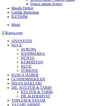
Dokuz adımla Kürtçe
Misafir Defteri
Gizlilik ilkelerimiz
İLETİŞİM
Menü
ANASAYFA
NUÇE
AVRUPA
DANİMARKA
DÜNYA
KÜRDİSTAN
NUÇE
TÜRKİYE
KUŞCA HABER
GÜNDEMDEKİLER
İNSAN HAKLARI
DİL, KÜLTÜR & TARİH
KÜLTÜR & TARİH
DİL & EDEBİYAT
TOPLUM & YAŞAM
YAZARLARIMIZ