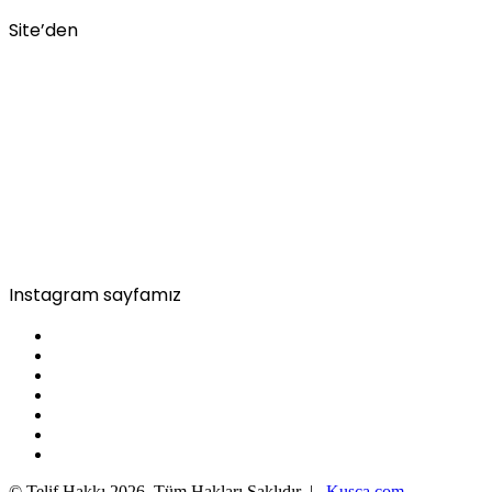
Site’den
Instagram sayfamız
© Telif Hakkı 2026, Tüm Hakları Saklıdır |
Kusca.com