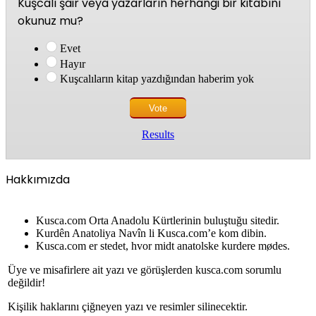
Kuşcalı şair veya yazarların herhangi bir kitabını
okunuz mu?
Evet
Hayır
Kuşcalıların kitap yazdığından haberim yok
Results
Hakkımızda
Kusca.com Orta Anadolu Kürtlerinin buluştuğu sitedir.
Kurdên Anatoliya Navîn li Kusca.com’e kom dibin.
Kusca.com er stedet, hvor midt anatolske kurdere mødes.
Üye ve misafirlere ait yazı ve görüşlerden kusca.com sorumlu
değildir!
Kişilik haklarını çiğneyen yazı ve resimler silinecektir.