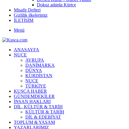
Dokuz adımla Kürtçe
Misafir Defteri
Gizlilik ilkelerimiz
İLETİŞİM
Menü
ANASAYFA
NUÇE
AVRUPA
DANİMARKA
DÜNYA
KÜRDİSTAN
NUÇE
TÜRKİYE
KUŞCA HABER
GÜNDEMDEKİLER
İNSAN HAKLARI
DİL, KÜLTÜR & TARİH
KÜLTÜR & TARİH
DİL & EDEBİYAT
TOPLUM & YAŞAM
YAZARLARIMIZ