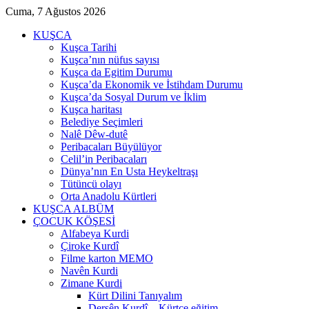
Cuma, 7 Ağustos 2026
KUŞCA
Kuşca Tarihi
Kuşca’nın nüfus sayısı
Kuşca da Egitim Durumu
Kuşca’da Ekonomik ve İstihdam Durumu
Kuşca’da Sosyal Durum ve İklim
Kuşca haritası
Belediye Seçimleri
Nalê Dêw-dutê
Peribacaları Büyülüyor
Celil’in Peribacaları
Dünya’nın En Usta Heykeltraşı
Tütüncü olayı
Orta Anadolu Kürtleri
KUŞCA ALBÜM
ÇOCUK KÖŞESİ
Alfabeya Kurdi
Çiroke Kurdî
Filme karton MEMO
Navên Kurdi
Zimane Kurdi
Kürt Dilini Tanıyalım
Dersên Kurdî – Kürtçe eğitim