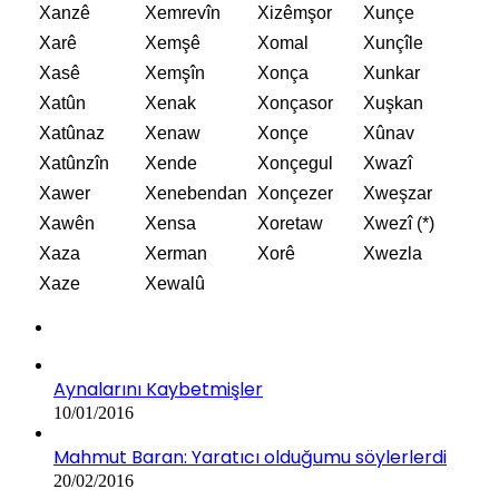
Xanzê
Xemrevîn
Xizêmşor
Xunçe
Xarê
Xemşê
Xomal
Xunçîle
Xasê
Xemşîn
Xonça
Xunkar
Xatûn
Xenak
Xonçasor
Xuşkan
Xatûnaz
Xenaw
Xonçe
Xûnav
Xatûnzîn
Xende
Xonçegul
Xwazî
Xawer
Xenebendan
Xonçezer
Xweşzar
Xawên
Xensa
Xoretaw
Xwezî (*)
Xaza
Xerman
Xorê
Xwezla
Xaze
Xewalû
Aynalarını Kaybetmişler
10/01/2016
Mahmut Baran: Yaratıcı olduğumu söylerlerdi
20/02/2016