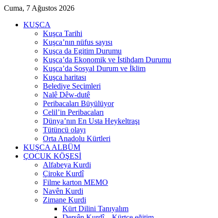
Cuma, 7 Ağustos 2026
KUŞCA
Kuşca Tarihi
Kuşca’nın nüfus sayısı
Kuşca da Egitim Durumu
Kuşca’da Ekonomik ve İstihdam Durumu
Kuşca’da Sosyal Durum ve İklim
Kuşca haritası
Belediye Seçimleri
Nalê Dêw-dutê
Peribacaları Büyülüyor
Celil’in Peribacaları
Dünya’nın En Usta Heykeltraşı
Tütüncü olayı
Orta Anadolu Kürtleri
KUŞCA ALBÜM
ÇOCUK KÖŞESİ
Alfabeya Kurdi
Çiroke Kurdî
Filme karton MEMO
Navên Kurdi
Zimane Kurdi
Kürt Dilini Tanıyalım
Dersên Kurdî – Kürtçe eğitim