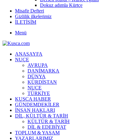
Dokuz adımla Kürtçe
Misafir Defteri
Gizlilik ilkelerimiz
İLETİŞİM
Menü
ANASAYFA
NUÇE
AVRUPA
DANİMARKA
DÜNYA
KÜRDİSTAN
NUÇE
TÜRKİYE
KUŞCA HABER
GÜNDEMDEKİLER
İNSAN HAKLARI
DİL, KÜLTÜR & TARİH
KÜLTÜR & TARİH
DİL & EDEBİYAT
TOPLUM & YAŞAM
YAZARLARIMIZ