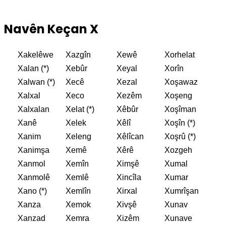
Navên Keçan X
Xakelêwe
Xazgîn
Xewê
Xorhelat
Xalan (*)
Xebûr
Xeyal
Xorîn
Xalwan (*)
Xecê
Xezal
Xoşawaz
Xalxal
Xeco
Xezêm
Xoşeng
Xalxalan
Xelat (*)
Xêbûr
Xoşîman
Xanê
Xelek
Xêlî
Xoşîn (*)
Xanim
Xeleng
Xêlîcan
Xoşrû (*)
Xanimşa
Xemê
Xêrê
Xozgeh
Xanmol
Xemîn
Ximşê
Xumal
Xanmolê
Xemlê
Xincîla
Xumar
Xano (*)
Xemlîn
Xirxal
Xumrîşan
Xanza
Xemok
Xivşê
Xunav
Xanzad
Xemra
Xizêm
Xunave