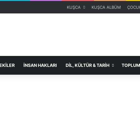
KUŞCA
KUŞCA ALBÜM
ÇOCUK
KİLER
İNSAN HAKLARI
DİL, KÜLTÜR & TARİH
TOPLUM