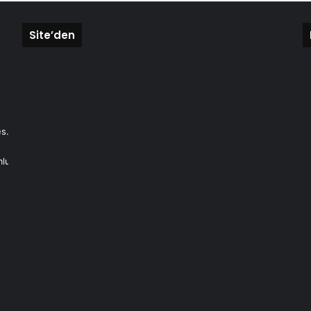
Site’den
s.
mlu