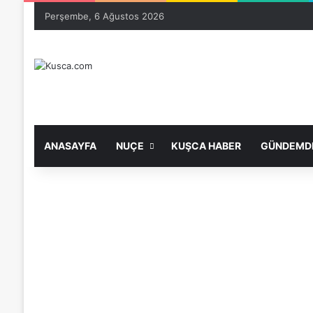
Perşembe, 6 Ağustos 2026
ANASAYFA
NUÇE
KUŞCA HABER
GÜNDEMDE