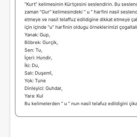
“Kurt” kelimesinin Kürtçesini seslendirin. Bu seslend
zaman “Gur” kelimesindeki ” u ” harfini nasil seslend
etmeye ve nasil telaffuz edildigine dikkat etmeye çali
için içinde “u” harfinin oldugu örneklerimizi çogaltal
Yanak: Gup,
Böbrek: Gurçik,
Sen: Tu,
İçeri: Hundir,
İki: Du,
Salı: Duşemî,
Yok: Tune
Dinleyici: Guhdar,
Yara: Kul
Bu kelimelerden ” u ” nun nasil telafuz edildigini çikar