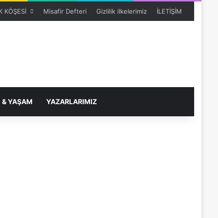
 KÖŞESİ
Misafir Defteri
Gizlilik ilkelerimiz
İLETİŞİM
 & YAŞAM
YAZARLARIMIZ