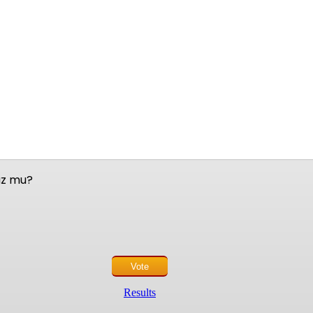
nuz mu?
Results