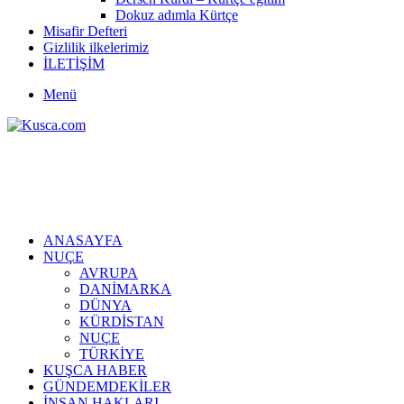
Dokuz adımla Kürtçe
Misafir Defteri
Gizlilik ilkelerimiz
İLETİŞİM
Menü
ANASAYFA
NUÇE
AVRUPA
DANİMARKA
DÜNYA
KÜRDİSTAN
NUÇE
TÜRKİYE
KUŞCA HABER
GÜNDEMDEKİLER
İNSAN HAKLARI