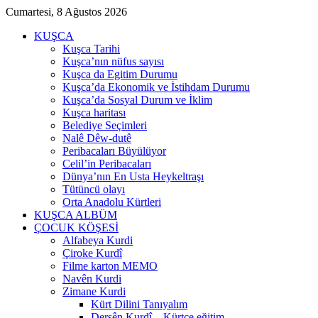
Cumartesi, 8 Ağustos 2026
KUŞCA
Kuşca Tarihi
Kuşca’nın nüfus sayısı
Kuşca da Egitim Durumu
Kuşca’da Ekonomik ve İstihdam Durumu
Kuşca’da Sosyal Durum ve İklim
Kuşca haritası
Belediye Seçimleri
Nalê Dêw-dutê
Peribacaları Büyülüyor
Celil’in Peribacaları
Dünya’nın En Usta Heykeltraşı
Tütüncü olayı
Orta Anadolu Kürtleri
KUŞCA ALBÜM
ÇOCUK KÖŞESİ
Alfabeya Kurdi
Çiroke Kurdî
Filme karton MEMO
Navên Kurdi
Zimane Kurdi
Kürt Dilini Tanıyalım
Dersên Kurdî – Kürtçe eğitim