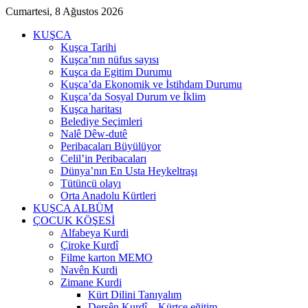
Cumartesi, 8 Ağustos 2026
KUŞCA
Kuşca Tarihi
Kuşca’nın nüfus sayısı
Kuşca da Egitim Durumu
Kuşca’da Ekonomik ve İstihdam Durumu
Kuşca’da Sosyal Durum ve İklim
Kuşca haritası
Belediye Seçimleri
Nalê Dêw-dutê
Peribacaları Büyülüyor
Celil’in Peribacaları
Dünya’nın En Usta Heykeltraşı
Tütüncü olayı
Orta Anadolu Kürtleri
KUŞCA ALBÜM
ÇOCUK KÖŞESİ
Alfabeya Kurdi
Çiroke Kurdî
Filme karton MEMO
Navên Kurdi
Zimane Kurdi
Kürt Dilini Tanıyalım
Dersên Kurdî – Kürtçe eğitim