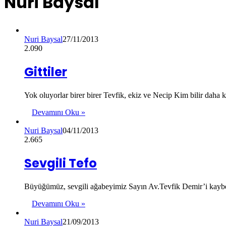
Nuri Baysal
Nuri Baysal
27/11/2013
2.090
Gittiler
Yok oluyorlar birer birer Tevfik, ekiz ve Necip Kim bilir dah
Devamını Oku »
Nuri Baysal
04/11/2013
2.665
Sevgili Tefo
Büyüğümüz, sevgili ağabeyimiz Sayın Av.Tevfik Demir’i kaybe
Devamını Oku »
Nuri Baysal
21/09/2013