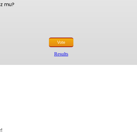
nuz mu?
Results
r!