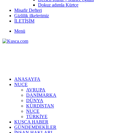
Dokuz adımla Kürtçe
Misafir Defteri
Gizlilik ilkelerimiz
İLETİŞİM
Menü
ANASAYFA
NUÇE
AVRUPA
DANİMARKA
DÜNYA
KÜRDİSTAN
NUÇE
TÜRKİYE
KUŞCA HABER
GÜNDEMDEKİLER
İNSAN HAKLARI