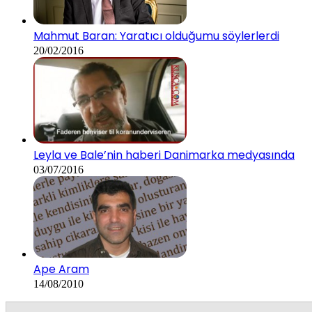
Mahmut Baran: Yaratıcı olduğumu söylerlerdi
20/02/2016
Leyla ve Bale’nin haberi Danimarka medyasında
03/07/2016
Ape Aram
14/08/2010