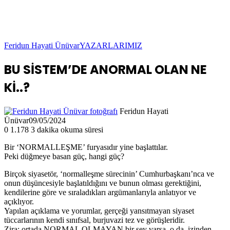
Feridun Hayati Ünüvar
YAZARLARIMIZ
BU SİSTEM’DE ANORMAL OLAN NE
Kİ..?
Feridun Hayati
Ünüvar
09/05/2024
0
1.178
3 dakika okuma süresi
Bir ‘NORMALLEŞME’ furyasıdır yine başlattılar.
Peki düğmeye basan güç, hangi güç?
Birçok siyasetör, ‘normalleşme sürecinin’ Cumhurbaşkanı’nca ve
onun düşüncesiyle başlatıldığını ve bunun olması gerektiğini,
kendilerine göre ve sıraladıkları argümanlarıyla anlatıyor ve
açıklıyor.
Yapılan açıklama ve yorumlar, gerçeği yansıtmayan siyaset
tüccarlarının kendi sınıfsal, burjuvazi tez ve görüşleridir.
Zira; ortada NORMAL OLMAYAN bir şey varsa, o da, izinden