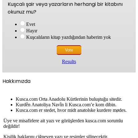
Kuşcalı şair veya yazarların herhangi bir kitabını
okunuz mu?
Evet
Hayır
Kuşcalıların kitap yazdığından haberim yok
Results
Hakkımızda
Kusca.com Orta Anadolu Kürtlerinin buluştuğu sitedir.
Kurdên Anatoliya Navîn li Kusca.com’e kom dibin.
Kusca.com er stedet, hvor midt anatolske kurdere mødes.
Üye ve misafirlere ait yazı ve görüşlerden kusca.com sorumlu
değildir!
Kişilik haklarını çiğneyen yazı ve resimler silinecektir.