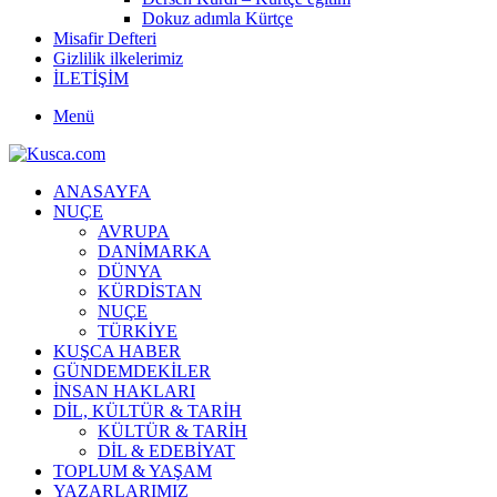
Dokuz adımla Kürtçe
Misafir Defteri
Gizlilik ilkelerimiz
İLETİŞİM
Menü
ANASAYFA
NUÇE
AVRUPA
DANİMARKA
DÜNYA
KÜRDİSTAN
NUÇE
TÜRKİYE
KUŞCA HABER
GÜNDEMDEKİLER
İNSAN HAKLARI
DİL, KÜLTÜR & TARİH
KÜLTÜR & TARİH
DİL & EDEBİYAT
TOPLUM & YAŞAM
YAZARLARIMIZ