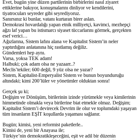
Evet, bugün yine düzen partilerinin birbirlerini nasıl ziyaret
ettiklerine bakıyor, konuşmalarını dinliyor ve kendilerini,
tiyatrocuları seyreder gibi seyrediyoruz.
Sanırsınız ki bunlar, vatanı kurtaran birer aslan.
Demokrasi hovardalığı yapan etnik milliyetçi, kavimci, mezhepçi
ağzı laf yapan bu istismarcı siyaset tüccarlarını görmek, gerçekten
esef verici…
Ağızlarına, Sistem lafını alana ve Kapitalist Sistem’in neler
yaptırdığını anlatanına hiç rastlamış değiliz.
Gündemleri hep aynı.
Varsa, yoksa TEK adam!
Halbuki; çok adam olsa ne yazaarr..?
Meclis’tekiler; 600 değil, 9 yüz olsa ne yazar?
Sistem, Kapitalist-Emperyalist Sistem ve bunun boyunduruğu
altındaki; kimi 200’lüler ve yönetimler olduktan sonra!
Gerçek şu ki;
Değişim ve Dönüşüm, birilerinin izinde yürümekle veya kimilerinin
himmetinde olmakla veya birilerine biat etmekle olmaz. Değişim;
Kapitalist Sistem’i devirecek Devrim ile olur ve toplumdaki yaşayan
tüm insanların EŞİT koşullarda yaşaması sağlanır.
Bugün; kimisi, yeni reformist paketlerle..
Kimisi de, yeni bir Anayasa ile;
Türkiye’nin demokratikleşeceğini, eşit ve adil bir düzenin