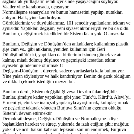
sağlanarak yurttaşların refah içerisinde yaşayacağını söylüyor.
Vaatler yine karaborsada, uçuşuyor.
Normalleşme senaryoları ve bunun hamasetini yapılıp, nutukları
atılıyor. Halk, yine kandırılıyor.
Gördüklerimiz ve duyduklarımız, 101 senedir yapılanların tekrarı ve
aynısıdır. Yaptıkları değişim, yeni siyaset aktörleriydi ve bu da oldu.
Bunların, değiştirmek istedikleri bir Sistem falan yok. Olamaz da…
Bunların, Değişim ve Dönüşüm’den anladıkları; kullanılmış plastik,
şişe-cam vs.. gibi atıkların, yeniden kullanımı için Geri
Dönüşümü’dür ki, yaptıkları da birilerinin izinden gitmek ve atıl
kalmış, miadı dolmuş düşünce ve geçmişteki icraatları tekrar
siyasetin gündemine oturtmak !!
Değişim-Dönüşüm .. diyerek, sadece yurttaşlarla kafa bulunuyor.
Yine yalan söyleniyor ve halk kandırılıyor. Benim de gıcık olduğum
ve dikkat çekmek istediğim mevzu bu.
Bunların derdi, Sistem değişikliği veya Devrim falan değildir.
Bunlar, şimdiye kadar yaptıkları gibi yine; Türk’ü, Kürd’ü, Alevi’yi,
Ermeni’yi; etnik ve inançsal yapılarıyla ayrıştırmak, kutuplaştırmak
ve peşlerine takarak yöneten Burjuva Sınıfı’nın egemen olduğu
Sistem’i devam ettirmektir.
Demokratikleşme, Değişim-Dönüşüm ve Normalleşme.. diye
başlattıkları hareket ve süreç, yukarıda da izah ettiğim gibi; mağdur,
yoksul ve acılı halkın kabaran tepkisini sönümlendirmek, Burjuva