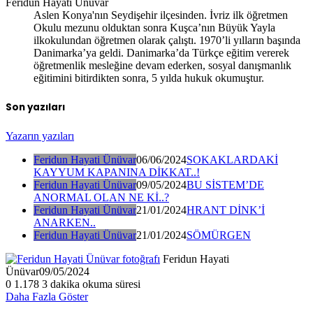
Feridun Hayati Ünüvar
Aslen Konya'nın Seydişehir ilçesinden. İvriz ilk öğretmen
Okulu mezunu olduktan sonra Kuşca’nın Büyük Yayla
ilkokulundan öğretmen olarak çalıştı. 1970’li yılların başında
Danimarka’ya geldi. Danimarka’da Türkçe eğitim vererek
öğretmenlik mesleğine devam ederken, sosyal danışmanlık
eğitimini bitirdikten sonra, 5 yılda hukuk okumuştur.
Son yazıları
Yazarın yazıları
Feridun Hayati Ünüvar
06/06/2024
SOKAKLARDAKİ
KAYYUM KAPANINA DİKKAT..!
Feridun Hayati Ünüvar
09/05/2024
BU SİSTEM’DE
ANORMAL OLAN NE Kİ..?
Feridun Hayati Ünüvar
21/01/2024
HRANT DİNK’İ
ANARKEN..
Feridun Hayati Ünüvar
21/01/2024
SÖMÜRGEN
Feridun Hayati
Ünüvar
09/05/2024
0
1.178
3 dakika okuma süresi
Daha Fazla Göster