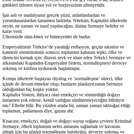
gittikleri izlenen siyasi yol ve burjuvazinin zihniyetidir.
İşin aslı ve madalyanın gerçek yüzü, anlatılanlardan ve
yorumlananlardan tamamen farklıdır. Nitekim; Kapitalist ülkelerde
neyin, ne zaman ve nasıl yapılacağını, daima Sermaye belirler ve
karar verir.
Ülkemizde olan-biten ve bitmeyenler de budur.
Emperyalizmin Türkiye’de yarattığı enflasyon, geçim sıkıntısı ve
katmerli sömürüsünün sonucu; toplumun kabaran tepki, öfke ve
direncini kırmak için; düzeni sevk ve idare eden Tekelci Sermaye ve
arkasındaki Kapitalist-Emperyalist Sistem, normalleşmeyi devreye
sokmuş ve kılıfına uydurarak başlatmıştır.
Komşu ülkelerle başlayan diyalog ve ‘normalleşme’ süreci, ülke
içinde de devam etmekte olup, bunların planlayıcısının Sermaye
olduğundan hiç kuşku yoktur.
Kapitalist Sistem, ihtiyacı olan emekçiyi ve sömürdüğü doğayı
tamamen yok ederse, kendi varlığını sürdüremeyeceğini bilmiyor
mu? Elbette bilir. Bu yüzden arada bir, zaman zaman sıkboğaz ettiği
toplumun, patlamasın diye, gazını alır.
Kısacası; emekçiyi, doğalı ve doğayı soyup soğana çeviren Kriminal
Sermaye, öfkeli toplumun nefes almasını sağlamak ve havasını
almak için bu günkü normalleşme hareketini, devreye sokmuş ve