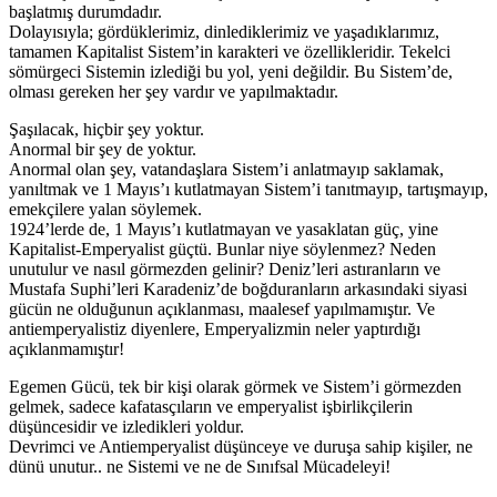
başlatmış durumdadır.
Dolayısıyla; gördüklerimiz, dinlediklerimiz ve yaşadıklarımız,
tamamen Kapitalist Sistem’in karakteri ve özellikleridir. Tekelci
sömürgeci Sistemin izlediği bu yol, yeni değildir. Bu Sistem’de,
olması gereken her şey vardır ve yapılmaktadır.
Şaşılacak, hiçbir şey yoktur.
Anormal bir şey de yoktur.
Anormal olan şey, vatandaşlara Sistem’i anlatmayıp saklamak,
yanıltmak ve 1 Mayıs’ı kutlatmayan Sistem’i tanıtmayıp, tartışmayıp,
emekçilere yalan söylemek.
1924’lerde de, 1 Mayıs’ı kutlatmayan ve yasaklatan güç, yine
Kapitalist-Emperyalist güçtü. Bunlar niye söylenmez? Neden
unutulur ve nasıl görmezden gelinir? Deniz’leri astıranların ve
Mustafa Suphi’leri Karadeniz’de boğduranların arkasındaki siyasi
gücün ne olduğunun açıklanması, maalesef yapılmamıştır. Ve
antiemperyalistiz diyenlere, Emperyalizmin neler yaptırdığı
açıklanmamıştır!
Egemen Gücü, tek bir kişi olarak görmek ve Sistem’i görmezden
gelmek, sadece kafatasçıların ve emperyalist işbirlikçilerin
düşüncesidir ve izledikleri yoldur.
Devrimci ve Antiemperyalist düşünceye ve duruşa sahip kişiler, ne
dünü unutur.. ne Sistemi ve ne de Sınıfsal Mücadeleyi!