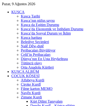
Pazar, 9 Ağustos 2026
KUŞCA
Kuşca Tarihi
Kuşca’nın nüfus sayısı
Kuşca da Egitim Durumu
Kuşca’da Ekonomik ve İstihdam Durumu
Kuşca’da Sosyal Durum ve İklim
Kuşca haritası
Belediye Seçimleri
Nalê Dêw-dutê
Peribacaları Büyülüyor
Celil’in Peribacaları
Dünya’nın En Usta Heykeltraşı
Tütüncü olayı
Orta Anadolu Kürtleri
KUŞCA ALBÜM
ÇOCUK KÖŞESİ
Alfabeya Kurdi
Çiroke Kurdî
Filme karton MEMO
Navên Kurdi
Zimane Kurdi
Kürt Dilini Tanıyalım
Dersên Kurdî – Kürtçe eğitim