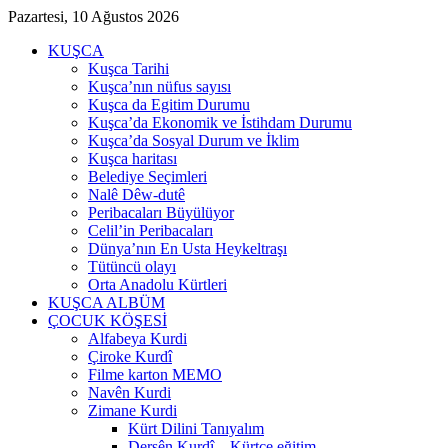
Pazartesi, 10 Ağustos 2026
KUŞCA
Kuşca Tarihi
Kuşca’nın nüfus sayısı
Kuşca da Egitim Durumu
Kuşca’da Ekonomik ve İstihdam Durumu
Kuşca’da Sosyal Durum ve İklim
Kuşca haritası
Belediye Seçimleri
Nalê Dêw-dutê
Peribacaları Büyülüyor
Celil’in Peribacaları
Dünya’nın En Usta Heykeltraşı
Tütüncü olayı
Orta Anadolu Kürtleri
KUŞCA ALBÜM
ÇOCUK KÖŞESİ
Alfabeya Kurdi
Çiroke Kurdî
Filme karton MEMO
Navên Kurdi
Zimane Kurdi
Kürt Dilini Tanıyalım
Dersên Kurdî – Kürtçe eğitim