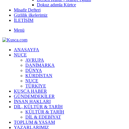
Dokuz adımla Kürtçe
Misafir Defteri
Gizlilik ilkelerimiz
İLETİŞİM
Menü
ANASAYFA
NUÇE
AVRUPA
DANİMARKA
DÜNYA
KÜRDİSTAN
NUÇE
TÜRKİYE
KUŞCA HABER
GÜNDEMDEKİLER
İNSAN HAKLARI
DİL, KÜLTÜR & TARİH
KÜLTÜR & TARİH
DİL & EDEBİYAT
TOPLUM & YAŞAM
YAZARLARIMIZ