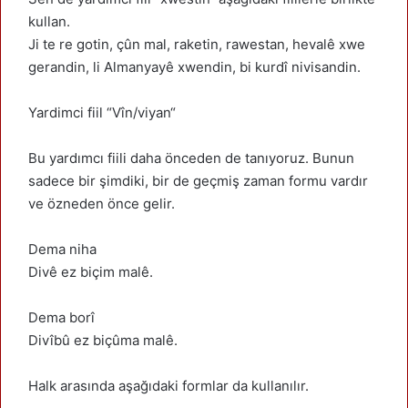
kullan.
Ji te re gotin, çûn mal, raketin, rawestan, hevalê xwe
gerandin, li Almanyayê xwendin, bi kurdî nivisandin.
Yardimci fiil “Vîn/viyan“
Bu yardımcı fiili daha önceden de tanıyoruz. Bunun
sadece bir şimdiki, bir de geçmiş zaman formu vardır
ve özneden önce gelir.
Dema niha
Divê ez biçim malê.
Dema borî
Divîbû ez biçûma malê.
Halk arasında aşağıdaki formlar da kullanılır.