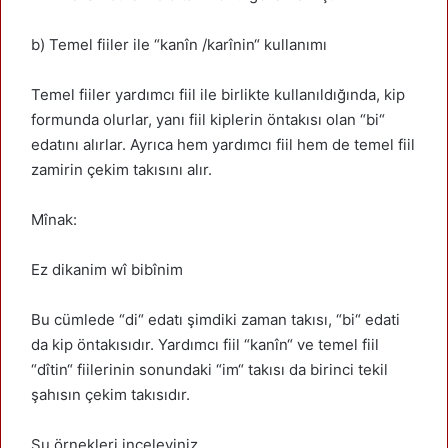
b) Temel fiiler ile “kanîn /karînin“ kullanımı
Temel fiiler yardımcı fiil ile birlikte kullanıldığında, kip
formunda olurlar, yanı fiil kiplerin öntakısı olan “bi“
edatını alırlar. Ayrıca hem yardımcı fiil hem de temel fiil
zamirin çekim takısını alır.
Mînak:
Ez dikanim wî bibînim
Bu cümlede “di“ edatı şimdiki zaman takısı, “bi“ edati
da kip öntakısıdır. Yardımcı fiil “kanîn“ ve temel fiil
“dîtin“ fiilerinin sonundaki “im“ takısı da birinci tekil
şahısın çekim takısıdır.
Şu örnekleri inceleyiniz