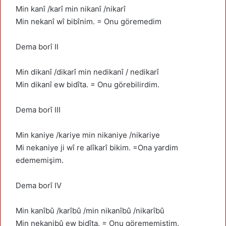
Min kanî /karî min nikanî /nikarî
Min nekanî wî bibînim. = Onu göremedim
Dema borî II
Min dikanî /dikarî min nedikanî / nedikarî
Min dikanî ew bidîta. = Onu görebilirdim.
Dema borî III
Min kaniye /kariye min nikaniye /nikariye
Mi nekaniye ji wî re alîkarî bikim. =Ona yardim
edememişim.
Dema borî IV
Min kanîbû /karîbû /min nikanîbû /nikarîbû
Min nekanibû ew bidîta. = Onu görememiştim.