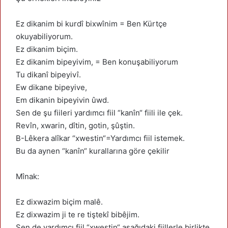
Ez dikanim bi kurdî bixwînim = Ben Kürtçe
okuyabiliyorum.
Ez dikanim biçim.
Ez dikanim bipeyivim, = Ben konuşabiliyorum
Tu dikanî bipeyivî.
Ew dikane bipeyive,
Em dikanin bipeyivin ûwd.
Sen de şu fiileri yardımcı fiil “kanîn“ fiili ile çek.
Revîn, xwarin, dîtin, gotin, şûştin.
B-Lêkera alîkar “xwestin“=Yardımcı fiil istemek.
Bu da aynen “kanîn“ kurallarına göre çekilir
Mînak:
Ez dixwazim biçim malê.
Ez dixwazim ji te re tiştekî bibêjim.
Sen de yardımcı fiil “xwestin“ aşağıdaki fiillerle birlikte