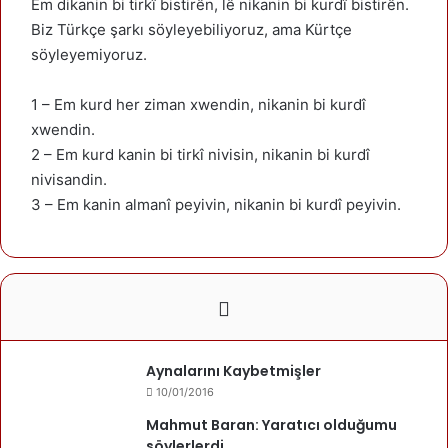
Em dikanin bi tirkî bistirên, lê nikanin bi kurdî bistirên.
Biz Türkçe şarkı söyleyebiliyoruz, ama Kürtçe
söyleyemiyoruz.
1 – Em kurd her ziman xwendin, nikanin bi kurdî
xwendin.
2 – Em kurd kanin bi tirkî nivisin, nikanin bi kurdî
nivisandin.
3 – Em kanin almanî peyivin, nikanin bi kurdî peyivin.
Aynalarını Kaybetmişler
10/01/2016
Mahmut Baran: Yaratıcı olduğumu
söylerlerdi