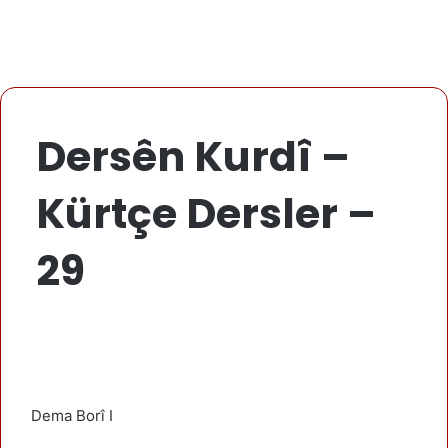
Dersên Kurdî –
Kürtçe Dersler –
29
Dema Borî I