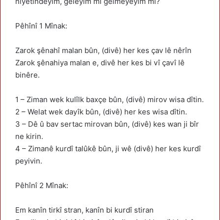
niyetindeyim, geleyim mi gelmeyeyim mi?
Pêhînî 1 Mînak:
Zarok şênahî malan bûn, (divê) her kes çav lê nêrîn
Zarok şênahiya malan e, divê her kes bi vî çavî lê
binêre.
1 – Ziman wek kulîlk baxçe bûn, (divê) mirov wisa dîtin.
2 – Welat wek dayîk bûn, (divê) her kes wisa dîtin.
3 – Dê û bav sertac mirovan bûn, (divê) kes wan ji bîr
ne kirin.
4 – Zimanê kurdî talûkê bûn, ji wê (divê) her kes kurdî
peyivin.
Pêhînî 2 Mînak:
Em kanîn tirkî stran, kanîn bi kurdî stiran