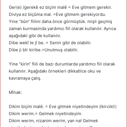
Ger(e) /gerekê ez biçim malê = Eve gitmem gerekir.
Diviya ez biçûma mal. =Eve gitmem gerekiyordu.
Yine “bûn“ fiilini daha önce görmüştük. mişli geçmiş
zaman kurmasinda yardımcı fiil olarak kullanılır. Ayrıca
aşağıdaki gibi de kullanılır.
Dibe wekî te jî be. = Senin gibi de olabilir.
Dibe ji bîr kiribe.=Unutmuş olabilir.
Yine “kirin“ fiili de bazı durumlarda yardımcı fiil olarak
kullanılır. Aşağıdakı örnekleri dikkatlice oku ve
kavramaya çalış.
Mînak:
Dikim biçim malê. = Eve gitmek niyetindeyim (ikircikli)
Dikim werim.= Gelmek niyetindeyim.
Dikim werim, nizanim werim, yan na! Gelmek