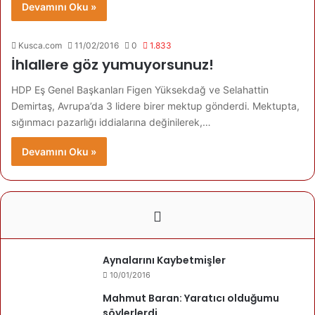
Devamını Oku »
Kusca.com
11/02/2016
0
1.833
İhlallere göz yumuyorsunuz!
HDP Eş Genel Başkanları Figen Yüksekdağ ve Selahattin
Demirtaş, Avrupa’da 3 lidere birer mektup gönderdi. Mektupta,
sığınmacı pazarlığı iddialarına değinilerek,…
Devamını Oku »
Aynalarını Kaybetmişler
10/01/2016
Mahmut Baran: Yaratıcı olduğumu
söylerlerdi