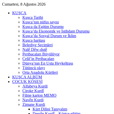
Cumartesi, 8 Ağustos 2026
KUŞCA
Kuşca Tarihi
Kuşca’nın nüfus sayısı
Kuşca da Egitim Durumu
Kuşca’da Ekonomik ve İstihdam Durumu
Kuşca’da Sosyal Durum ve İklim
Kuşca haritası
Belediye Seçimleri
Nalê Dêw-dutê
Peribacaları Büyülüyor
Celil’in Peribacaları
Dünya’nın En Usta Heykeltraşı
Tütüncü olayı
Orta Anadolu Kürtleri
KUŞCA ALBÜM
ÇOCUK KÖŞESİ
Alfabeya Kurdi
Çiroke Kurdî
Filme karton MEMO
Navên Kurdi
Zimane Kurdi
Kürt Dilini Tanıyalım
Dersên Kurdî – Kürtçe eğitim