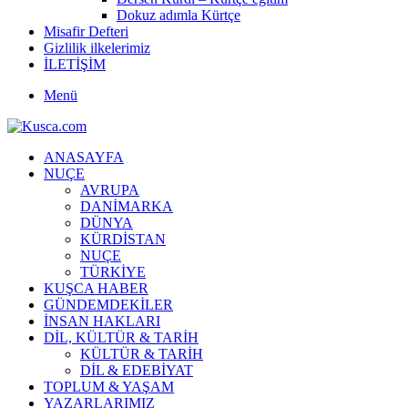
Dokuz adımla Kürtçe
Misafir Defteri
Gizlilik ilkelerimiz
İLETİŞİM
Menü
ANASAYFA
NUÇE
AVRUPA
DANİMARKA
DÜNYA
KÜRDİSTAN
NUÇE
TÜRKİYE
KUŞCA HABER
GÜNDEMDEKİLER
İNSAN HAKLARI
DİL, KÜLTÜR & TARİH
KÜLTÜR & TARİH
DİL & EDEBİYAT
TOPLUM & YAŞAM
YAZARLARIMIZ