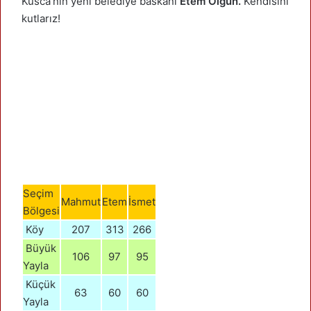
Kusca’nin yeni belediye baskani
Etem Olgun.
Kendisini
kutlarız!
Seçim
Mahmut
Etem
İsmet
Bölgesi
Köy
207
313
266
Büyük
106
97
95
Yayla
Küçük
63
60
60
Yayla