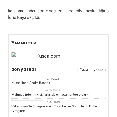
kazanmasından sonra seçilen ilk belediye başkanlığına
İdris Kaya seçildi.
Yazarımız
Kusca.com
Son yazıları
Yazarın yazıları
DANİMARKA
19/11/2025
Kuşcalıların Seçim Başarısı
DANİMARKA
04/08/2025
Mahmut Erdem: »Kişi, farkında olmadan entegre olur«
DANİMARKA
18/04/2025
Vallensbæk’te Entegrasyon – Topluluk ve Sorumluluk El Ele
Gittiğinde
Erdal Çolak