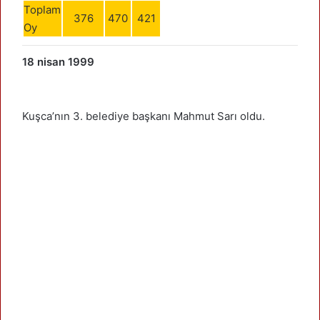
Toplam
376
470
421
Oy
18 nisan 1999
Kuşca’nın 3. belediye başkanı Mahmut Sarı oldu.