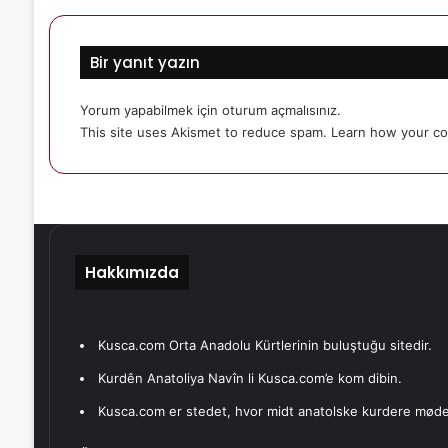
Bir yanıt yazın
Yorum yapabilmek için
oturum açmalısınız
.
This site uses Akismet to reduce spam.
Learn how your co
Hakkımızda
Kusca.com Orta Anadolu Kürtlerinin buluştuğu sitedir.
Kurdên Anatoliya Navîn li Kusca.com’e kom dibin.
Kusca.com er stedet, hvor midt anatolske kurdere møde