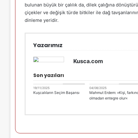
bulunan büyük bir çalılık da, dilek çalığına dönüştür
çiçekler ve değişik türde bitkiler ile dağ tavşanların
dinleme yeridir.
Yazarımız
Kusca.com
Son yazıları
DANİMARKA
DANİMARK
19/11/2025
04/08/2025
Kuşcalıların Seçim Başarısı
Mahmut Erdem: »Kişi, farkın
olmadan entegre olur«