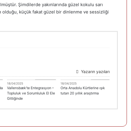
ülmüştür. Şimdilerde yakınlarında güzel kokulu sarı
ın olduğu, küçük fakat güzel bir dinlenme ve sessizliği
Yazarın yazıları
A
DANİMARKA
Erdal Çolak
18/04/2025
18/04/2025
da
Vallensbæk’te Entegrasyon –
Orta Anadolu Kürtlerine ışık
Topluluk ve Sorumluluk El Ele
tutan 20 yıllık araştırma
Gittiğinde