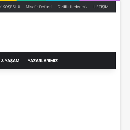
 KÖŞESİ
Misafir Defteri
Gizlilik ilkelerimiz
İLETİŞİM
 & YAŞAM
YAZARLARIMIZ