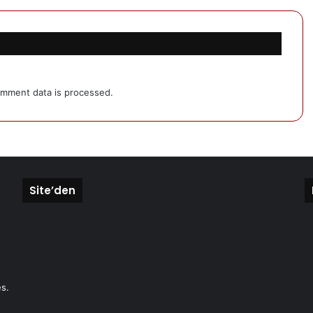
mment data is processed.
Site’den
s.