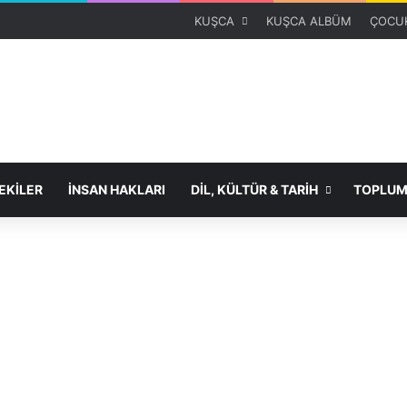
KUŞCA
KUŞCA ALBÜM
ÇOCUK
KİLER
İNSAN HAKLARI
DİL, KÜLTÜR & TARİH
TOPLUM