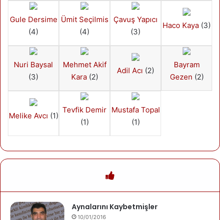
Gule Dersime
Ümit Seçilmis
Çavuş Yapıcı
Haco Kaya
(3)
(4)
(4)
(3)
Nuri Baysal
Mehmet Akif
Bayram
Adil Acı
(2)
(3)
Kara
(2)
Gezen
(2)
Tevfik Demir
Mustafa Topal
Melike Avcı
(1)
(1)
(1)
Aynalarını Kaybetmişler
10/01/2016