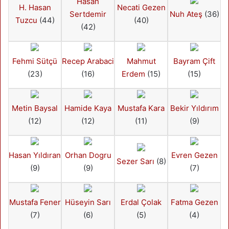
Hasan
H. Hasan
Necati Gezen
Sertdemir
Nuh Ateş
(36)
Tuzcu
(44)
(40)
(42)
Fehmi Sütçü
Recep Arabaci
Mahmut
Bayram Çift
(23)
(16)
Erdem
(15)
(15)
Metin Baysal
Hamide Kaya
Mustafa Kara
Bekir Yıldırım
(12)
(12)
(11)
(9)
Hasan Yıldıran
Orhan Dogru
Evren Gezen
Sezer Sarı
(8)
(9)
(9)
(7)
Mustafa Fener
Hüseyin Sarı
Erdal Çolak
Fatma Gezen
(7)
(6)
(5)
(4)