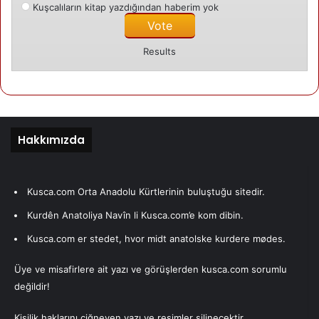
Kuşcalıların kitap yazdığından haberim yok
Results
Hakkımızda
Kusca.com Orta Anadolu Kürtlerinin buluştuğu sitedir.
Kurdên Anatoliya Navîn li Kusca.com’e kom dibin.
Kusca.com er stedet, hvor midt anatolske kurdere mødes.
Üye ve misafirlere ait yazı ve görüşlerden kusca.com sorumlu
değildir!
Kişilik haklarını çiğneyen yazı ve resimler silinecektir.